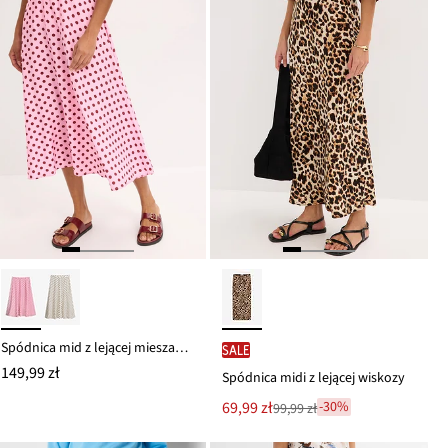
Spódnica mid z lejącej mieszanki wiskozy
SALE
149,99 zł
Spódnica midi z lejącej wiskozy
Nowa
69,99 zł
-30%
99,99 zł
Przeceniono
cena
z
to