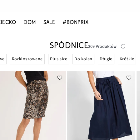
ZIECKO
DOM
SALE
#BONPRIX
SPÓDNICE
209 Produktów
we
Rozkloszowane
Plus size
Do kolan
Długie
Krótkie