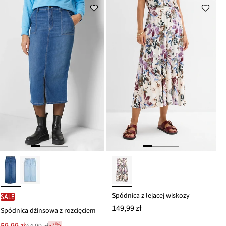
ceny
99,99 zł
Spódnica z lejącej wiskozy
SALE
149,99 zł
Spódnica dżinsowa z rozcięciem
Nowa
59,99 zł
-7%