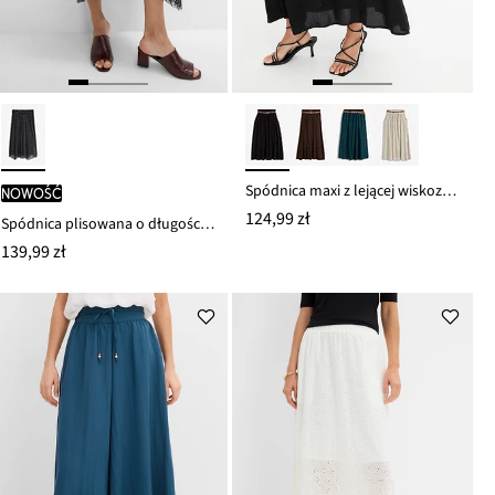
Spódnica maxi z lejącej wiskozy (zestaw 2-cz.)
nowość
124,99 zł
Spódnica plisowana o długości midi
139,99 zł