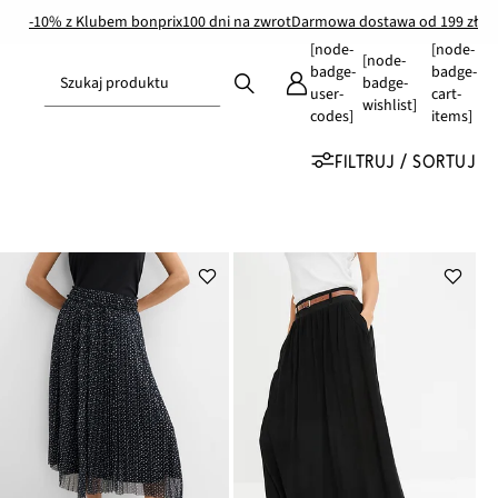
-10% z Klubem bonprix
100 dni na zwrot
Darmowa dostawa od 199 zł
[node-
[node-
[node-
badge-
badge-
Szukaj produktu
badge-
user-
cart-
wishlist]
codes]
items]
FILTRUJ / SORTUJ