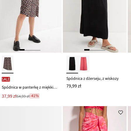
Spódnica z dżerseju, z wiskozy
SALE
79,99 zł
Spódnica w panterkę z miękkiej wiskozy
Nowa
37,99 zł
-41%
64,99 zł
Przeceniono
cena
z
to
ceny
64,99 zł