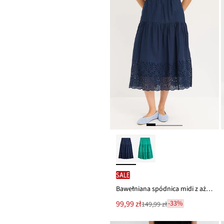
SALE
Bawełniana spódnica midi z ażurowym haftem
Nowa
99,99 zł
-33%
149,99 zł
Przeceniono
cena
z
to