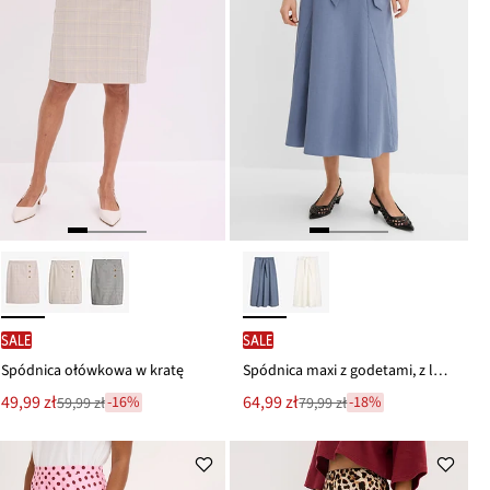
SALE
SALE
Spódnica ołówkowa w kratę
Spódnica maxi z godetami, z lyocellu
Nowa
Nowa
49,99 zł
64,99 zł
-16%
-18%
59,99 zł
79,99 zł
Przeceniono
Przeceniono
cena
cena
z
z
to
to
ceny
ceny
59,99 zł
79,99 zł