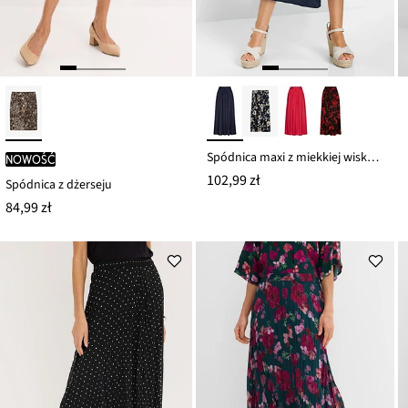
Spódnica maxi z miekkiej wiskozy z wygodnym ściągaczem w talii
nowość
102,99 zł
Spódnica z dżerseju
84,99 zł