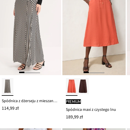
Spódnica z dżerseju z mieszanki wiskozy
PREMIUM
114,99 zł
Spódnica maxi z czystego lnu
189,99 zł