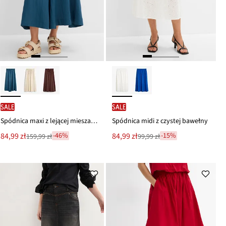
SALE
SALE
Spódnica maxi z lejącej mieszanki wiskozy
Spódnica midi z czystej bawełny
Nowa
Nowa
84,99 zł
84,99 zł
-46%
-15%
159,99 zł
99,99 zł
Przeceniono
Przeceniono
cena
cena
z
z
to
to
ceny
ceny
159,99 zł
99,99 zł