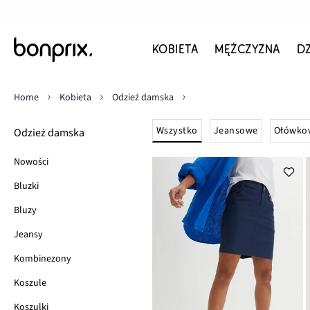
KOBIETA
MĘŻCZYZNA
D
Home
Kobieta
Odzież damska
Wszystko
Jeansowe
Ołówko
Odzież damska
Nowości
Bluzki
Bluzy
Jeansy
Kombinezony
Koszule
Koszulki