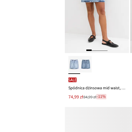
SALE
Spódnica dżinsowa mid waist, low stretch
Nowa
74,99 zł
-11%
84,99 zł
Przeceniono
cena
z
to
ceny
84,99 zł