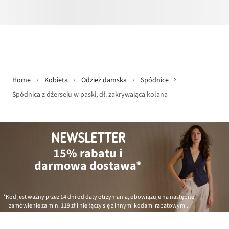
Home
Kobieta
Odzież damska
Spódnice
Spódnica z dżerseju w paski, dł. zakrywająca kolana
NEWSLETTER
15% rabatu i
darmowa dostawa*
*Kod jest ważny przez 14 dni od daty otrzymania, obowiązuje na następne
zamówienie za min.
119 zł
i nie łączy się z innymi kodami rabatowymi.