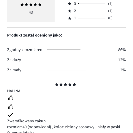
ilość
3
(1)
Średnia
4,
Ocena
głosów
ocena
ilość
2
(1)
3,
43
Ocena
37.
5
głosów
ilość
1
(0)
2,
Ocena
4.
głosów
ilość
1,
1.
głosów
ilość
Produkt został oceniony jako:
1.
głosów
0.
Zgodny z rozmiarem
86%
Za duży
12%
Za mały
2%
Ocena
5
HALINA
Zweryfikowany zakup
rozmiar: 40
(odpowiedni)
,
kolor: zielony sosnowy - biały w paski