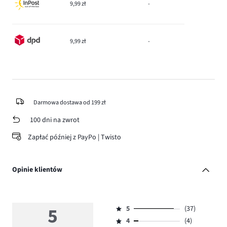
9,99 zł
-
9,99 zł
-
Darmowa dostawa od 199 zł
100 dni na zwrot
Zapłać później z PayPo | Twisto
Opinie klientów
5
5
(37)
Ocena
4
(4)
5,
Ocena