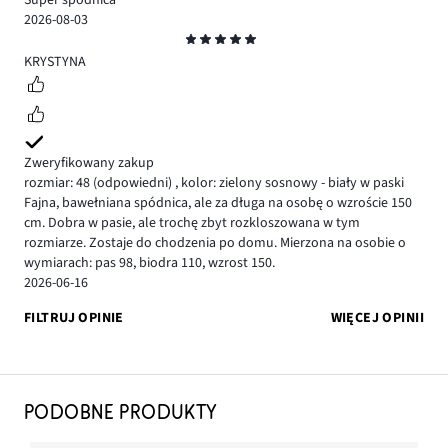
Super spódnica
2026-08-03
Ocena
5
KRYSTYNA
Zweryfikowany zakup
rozmiar: 48
(odpowiedni)
,
kolor: zielony sosnowy - biały w paski
Fajna, bawełniana spódnica, ale za długa na osobę o wzroście 150
cm. Dobra w pasie, ale trochę zbyt rozkloszowana w tym
rozmiarze. Zostaje do chodzenia po domu. Mierzona na osobie o
wymiarach: pas 98, biodra 110, wzrost 150.
2026-06-16
FILTRUJ OPINIE
WIĘCEJ OPINII
PODOBNE PRODUKTY