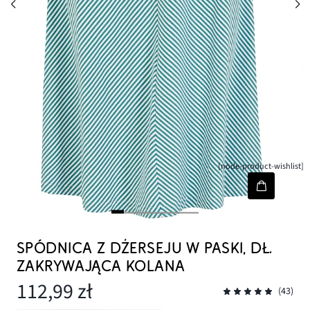
[node-product-wishlist]
SPÓDNICA Z DŻERSEJU W PASKI, DŁ.
ZAKRYWAJĄCA KOLANA
112,99 zł
(43)