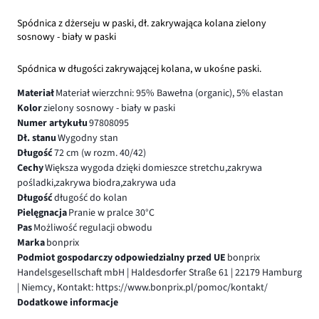
Spódnica z dżerseju w paski, dł. zakrywająca kolana zielony
sosnowy - biały w paski
Spódnica w długości zakrywającej kolana, w ukośne paski.
Materiał
Materiał wierzchni: 95% Bawełna (organic), 5% elastan
Kolor
zielony sosnowy - biały w paski
Numer artykułu
97808095
Dł. stanu
Wygodny stan
Długość
72 cm (w rozm. 40/42)
Cechy
Większa wygoda dzięki domieszce stretchu,zakrywa
pośladki,zakrywa biodra,zakrywa uda
Długość
długość do kolan
Pielęgnacja
Pranie w pralce 30°C
Pas
Możliwość regulacji obwodu
Marka
bonprix
Podmiot gospodarczy odpowiedzialny przed UE
bonprix
Handelsgesellschaft mbH | Haldesdorfer Straße 61 | 22179 Hamburg
| Niemcy, Kontakt: https://www.bonprix.pl/pomoc/kontakt/
Dodatkowe informacje