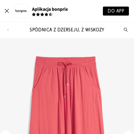
Aplikacja bonprix
DO APP
SPÓDNICA Z DŻERSEJU, Z WISKOZY
Szu
pr