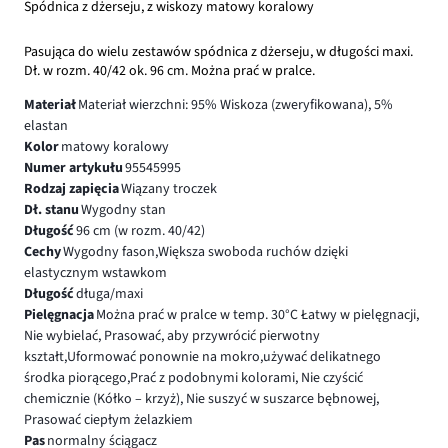
Spódnica z dżerseju, z wiskozy matowy koralowy
Pasująca do wielu zestawów spódnica z dżerseju, w długości maxi.
Dł. w rozm. 40/42 ok. 96 cm. Można prać w pralce.
Materiał
Materiał wierzchni: 95% Wiskoza (zweryfikowana), 5%
elastan
Kolor
matowy koralowy
Numer artykułu
95545995
Rodzaj zapięcia
Wiązany troczek
Dł. stanu
Wygodny stan
Długość
96 cm (w rozm. 40/42)
Cechy
Wygodny fason,Większa swoboda ruchów dzięki
elastycznym wstawkom
Długość
długa/maxi
Pielęgnacja
Można prać w pralce w temp. 30°C Łatwy w pielęgnacji,
Nie wybielać, Prasować, aby przywrócić pierwotny
kształt,Uformować ponownie na mokro,używać delikatnego
środka piorącego,Prać z podobnymi kolorami, Nie czyścić
chemicznie (Kółko – krzyż), Nie suszyć w suszarce bębnowej,
Prasować ciepłym żelazkiem
Pas
normalny ściągacz