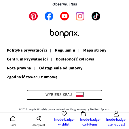
w
nowym
oknie
Obserwuj Nas
nowym
oknie
oknie
Link
Link
Link
Link
Link
otwiera
otwiera
otwiera
otwiera
otwiera
się
się
się
się
się
w
w
w
w
w
nowym
nowym
nowym
nowym
nowym
oknie
oknie
oknie
oknie
oknie
Polityka prywatności
Regulamin
Mapa strony
Centrum Prywatności
Dostępność cyfrowa
Nota prawna
Odstąpienie od umowy
Zgodność towaru z umową
Link
otwiera
się
w
WYBIERZ KRAJ
nowym
oknie
© 2026 bonprix. Wszelkie prawa zastrzeżone. Programming by Media4U Sp. z o.o.
[node-badge-
[node-badge-
[node-badge-
wishlist]
cart-items]
user-codes]
Asortyment
Home