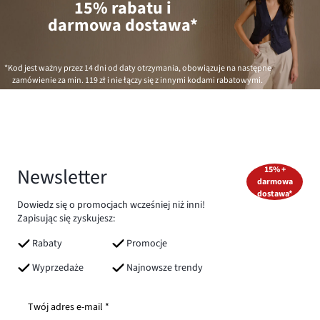
15% rabatu i
darmowa dostawa*
*Kod jest ważny przez 14 dni od daty otrzymania, obowiązuje na następne
zamówienie za min.
119 zł
i nie łączy się z innymi kodami rabatowymi.
Newsletter
15% +
darmowa
dostawa*
Dowiedz się o promocjach wcześniej niż inni!
Zapisując się zyskujesz:
Rabaty
Promocje
Wyprzedaże
Najnowsze trendy
Twój adres e-mail *