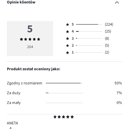
Opinie klientów
5
5
(224)
Ocena
4
(25)
5,
Ocena
ilość
3
(8)
Średnia
4,
Ocena
głosów
ocena
ilość
2
(5)
3,
264
Ocena
224.
5
głosów
ilość
1
(2)
2,
Ocena
25.
głosów
ilość
1,
8.
głosów
ilość
Produkt został oceniony jako:
5.
głosów
2.
Zgodny z rozmiarem
93%
Za duży
7%
Za mały
0%
Ocena
5
ANETA