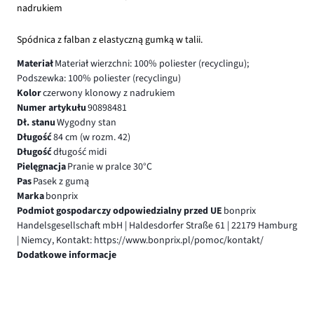
nadrukiem
Spódnica z falban z elastyczną gumką w talii.
Materiał
Materiał wierzchni: 100% poliester (recyclingu);
Podszewka: 100% poliester (recyclingu)
Kolor
czerwony klonowy z nadrukiem
Numer artykułu
90898481
Dł. stanu
Wygodny stan
Długość
84 cm (w rozm. 42)
Długość
długość midi
Pielęgnacja
Pranie w pralce 30°C
Pas
Pasek z gumą
Marka
bonprix
Podmiot gospodarczy odpowiedzialny przed UE
bonprix
Handelsgesellschaft mbH | Haldesdorfer Straße 61 | 22179 Hamburg
| Niemcy, Kontakt: https://www.bonprix.pl/pomoc/kontakt/
Dodatkowe informacje