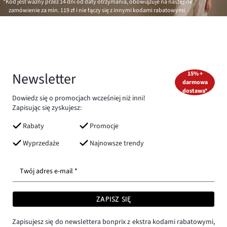
*Kod jest ważny przez 14 dni od daty otrzymania, obowiązuje na następne
zamówienie za min.
119 zł
i nie łączy się z innymi kodami rabatowymi.
Newsletter
15% +
darmowa
dostawa*
Dowiedz się o promocjach wcześniej niż inni!
Zapisując się zyskujesz:
Rabaty
Promocje
Wyprzedaże
Najnowsze trendy
Twój adres e-mail *
ZAPISZ SIĘ
Zapisujesz się do newslettera bonprix z ekstra kodami rabatowymi,