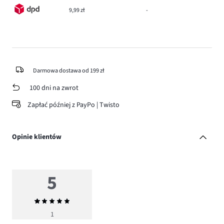
9,99 zł
-
Darmowa dostawa od 199 zł
100 dni na zwrot
Zapłać później z PayPo | Twisto
Opinie klientów
5
Średnia
ocena
1
5