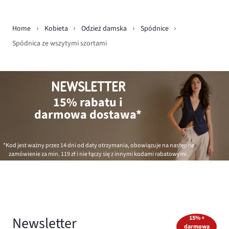
Home
Kobieta
Odzież damska
Spódnice
Spódnica ze wszytymi szortami
NEWSLETTER
15% rabatu i
darmowa dostawa*
*Kod jest ważny przez 14 dni od daty otrzymania, obowiązuje na następne
zamówienie za min.
119 zł
i nie łączy się z innymi kodami rabatowymi.
Newsletter
15% +
darmowa