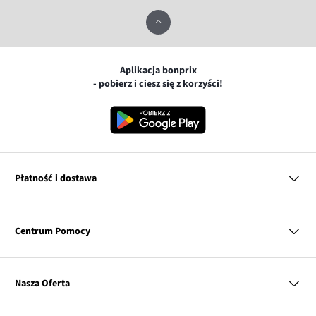
Aplikacja bonprix
- pobierz i ciesz się z korzyści!
Płatność i dostawa
MasterCard
Centrum Pomocy
Płatność online (PayU)
VISA
BLIK
Pytania i odpowiedzi
Google pay
Dostawa i płatność
Nasza Oferta
Zwroty i reklamacje
Apple pay
Pierwszy darmowy zwrot
PayPo