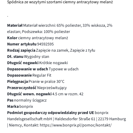
Spódnica ze wszytymi szortami ciemny antracytowy melanż
.
Materiał
Materiał wierzchni: 65% poliester, 33% wiskoza, 2%
elastan; Podszewka: 100% poliester
Kolor
ciemny antracytowy melanż
Numer artykułu
94592595
Rodzaj zapięcia
Zapięcie na zamek, Zapięcie z tyłu
Dł. stanu
Wygodny stan
Długość nogawki
Krótkie nogawki
Dopasowanie w udach
Typowe w udach
Dopasowanie
Regular Fit
Pielęgnacja
Pranie w pralce 30°C
Przezroczystość
Nieprześwitujący
Długość wewn. nogawki
4.5 cm w rozm. 42
Pas
normalny ściągacz
Marka
bonprix
Podmiot gospodarczy odpowiedzialny przed UE
bonprix
Handelsgesellschaft mbH | Haldesdorfer Straße 61 | 22179 Hamburg
| Niemcy, Kontakt: https://www.bonprix.pl/pomoc/kontakt/