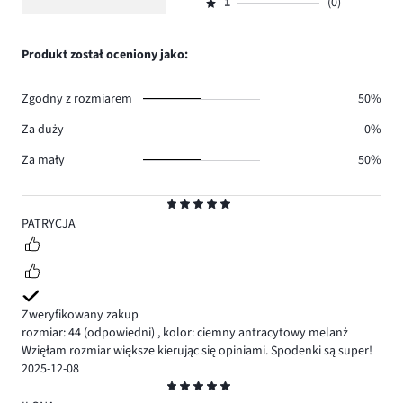
ilość
1
(0)
2,
Ocena
1.
głosów
ilość
1,
0.
głosów
ilość
Produkt został oceniony jako:
0.
głosów
0.
Zgodny z rozmiarem
50%
Za duży
0%
Za mały
50%
Ocena
5
PATRYCJA
Zweryfikowany zakup
rozmiar: 44
(odpowiedni)
,
kolor: ciemny antracytowy melanż
Wzięłam rozmiar większe kierując się opiniami. Spodenki są super!
2025-12-08
Ocena