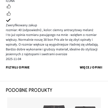
5
ILONA
Zweryfikowany zakup
rozmiar: 40
(odpowiedni)
,
kolor: ciemny antracytowy melanż
I to już opinia rozmiaru pasującego na mnie - wzięłam o rozmiar
większy. Normalnie noszę 38 bon Prix ale te się zbyt opinały i
wpinały. O rozmiar większe są wygodniejsze i ładniej się układają.
Bardzo dobre wykonanie i grubszy materiał, idealne do stylizacji
jesiennych z rajstopami i swetrami oversize
2025-11-04
FILTRUJ OPINIE
WIĘCEJ OPINII
PODOBNE PRODUKTY