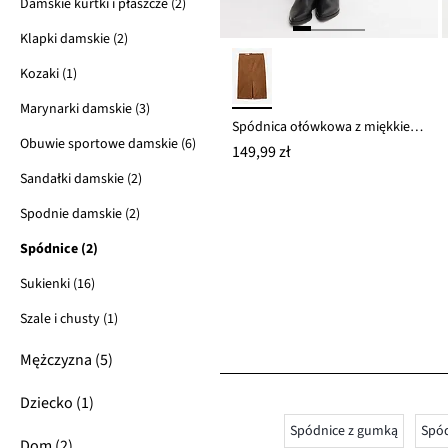
Damskie kurtki i płaszcze (2)
Klapki damskie (2)
Kozaki (1)
Marynarki damskie (3)
Spódnica ołówkowa z miękkiej mieszanki wiskozy
Obuwie sportowe damskie (6)
149,99 zł
Sandałki damskie (2)
Spodnie damskie (2)
Spódnice (2)
Sukienki (16)
Szale i chusty (1)
Mężczyzna (5)
Dziecko (1)
Spódnice z gumką
Spód
Dom (2)