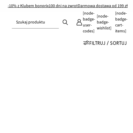
-10% z Klubem bonprix
100 dni na zwrot
Darmowa dostawa od 199 zł
[node-
[node-
[node-
badge-
badge-
Szukaj produktu
badge-
user-
cart-
wishlist]
codes]
items]
FILTRUJ / SORTUJ