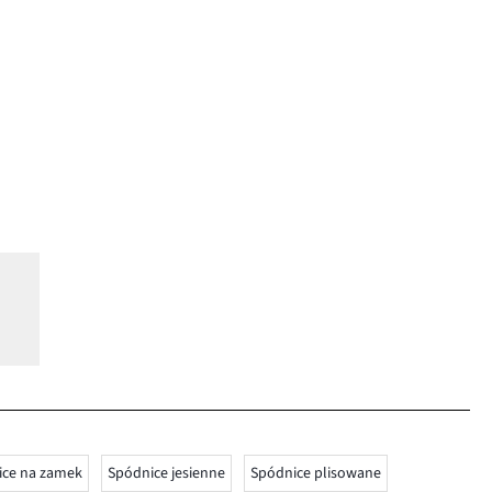
ice na zamek
Spódnice jesienne
Spódnice plisowane