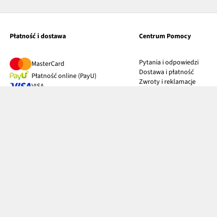
Płatność i dostawa
Centrum Pomocy
Pytania i odpowiedzi
MasterCard
Dostawa i płatność
Płatność online (PayU)
Zwroty i reklamacje
VISA
Pierwszy darmowy zwrot
BLIK
Tabele rozmiarów
Google pay
Klub bonprix
Apple pay
Katalog
PayPo
Influencers
Twisto
Kontakt
Discover
Diners Club International
Przy odbiorze
Kurier DPD
InPost Paczkomat® 24/7