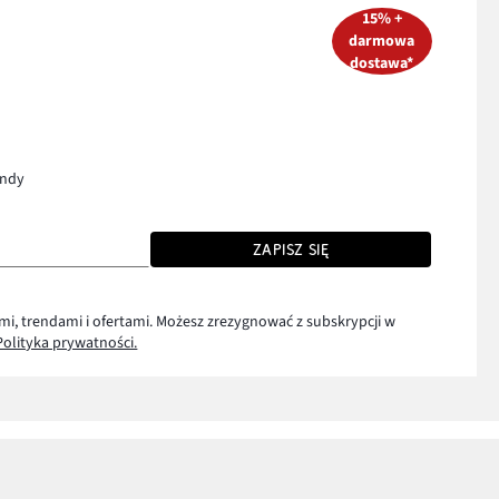
15% +
darmowa
dostawa*
endy
ZAPISZ SIĘ
mi, trendami i ofertami. Możesz zrezygnować z subskrypcji w
Polityka prywatności.