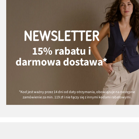
NEWSLETTER
15% rabatu i
darmowa dostawa*
*Kod jest ważny przez 14 dni od daty otrzymania, obowiązuje na następne
zamówienie za min.
119 zł
i nie łączy się z innymi kodami rabatowymi.