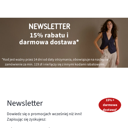
NEWSLETTER
15% rabatu i
darmowa dostawa*
*Kod jest ważny przez 14 dni od daty otrzymania, obowiązuje na następne
zamówienie za min.
119 zł
i nie łączy się z innymi kodami rabatowymi.
Newsletter
15% +
darmowa
dostawa*
Dowiedz się o promocjach wcześniej niż inni!
Zapisując się zyskujesz: