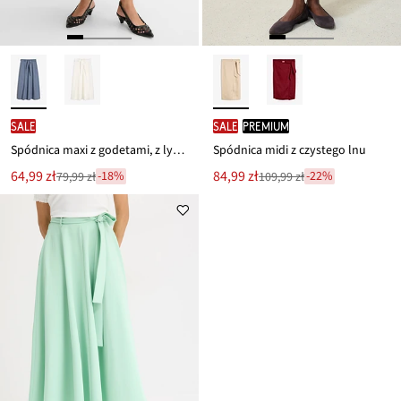
SALE
SALE
PREMIUM
Spódnica maxi z godetami, z lyocellu
Spódnica midi z czystego lnu
Nowa
Nowa
64,99 zł
84,99 zł
-18%
-22%
79,99 zł
109,99 zł
Przeceniono
Przeceniono
cena
cena
z
z
to
to
ceny
ceny
79,99 zł
109,99 zł