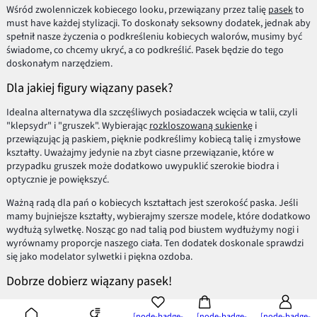
Wśród zwolenniczek kobiecego looku, przewiązany przez talię
pasek
to
must have każdej stylizacji. To doskonały seksowny dodatek, jednak aby
spełnił nasze życzenia o podkreśleniu kobiecych walorów, musimy być
świadome, co chcemy ukryć, a co podkreślić. Pasek będzie do tego
doskonałym narzędziem.
Dla jakiej figury wiązany pasek?
Idealna alternatywa dla szczęśliwych posiadaczek wcięcia w talii, czyli
"klepsydr" i "gruszek". Wybierając
rozkloszowaną sukienkę
i
przewiązując ją paskiem, pięknie podkreślimy kobiecą talię i zmysłowe
kształty. Uważajmy jedynie na zbyt ciasne przewiązanie, które w
przypadku gruszek może dodatkowo uwypuklić szerokie biodra i
optycznie je powiększyć.
Ważną radą dla pań o kobiecych kształtach jest szerokość paska. Jeśli
mamy bujniejsze kształty, wybierajmy szersze modele, które dodatkowo
wydłużą sylwetkę. Nosząc go nad talią pod biustem wydłużymy nogi i
wyrównamy proporcje naszego ciała. Ten dodatek doskonale sprawdzi
się jako modelator sylwetki i piękna ozdoba.
Dobrze dobierz wiązany pasek!
Niestety wiązany pasek nie jest alternatywą dla pań o figurze "jabłka".
[node-badge-
[node-badge-
[node-badge-