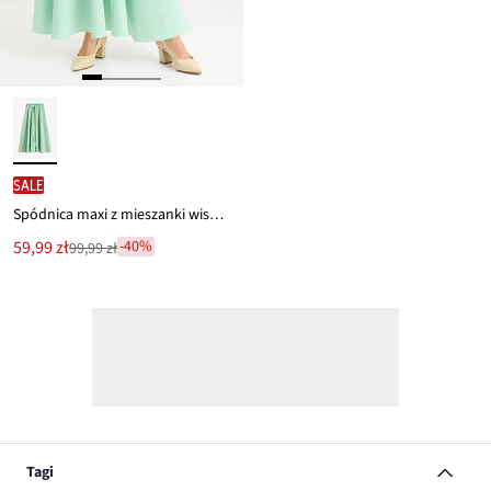
SALE
Spódnica maxi z mieszanki wiskozy
Nowa
59,99 zł
-40%
99,99 zł
Przeceniono
cena
z
to
ceny
99,99 zł
Tagi