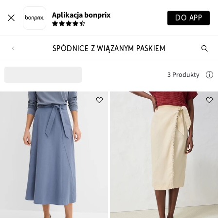
Aplikacja bonprix
DO APP
SPÓDNICE Z WIĄZANYM PASKIEM
Szu
pr
3 Produkty