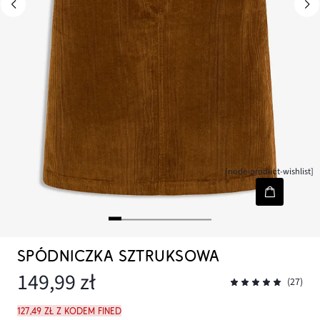
[node-product-wishlist]
SPÓDNICZKA SZTRUKSOWA
149,99 zł
(27)
127,49 zł z kodem FINED