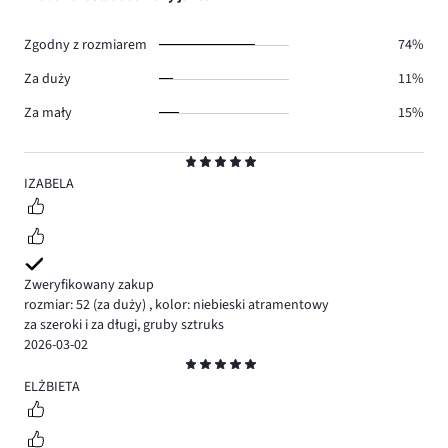
0.
głosów
1.
Zgodny z rozmiarem
74%
Za duży
11%
Za mały
15%
Ocena
5
IZABELA
Zweryfikowany zakup
rozmiar: 52
(za duży)
,
kolor: niebieski atramentowy
za szeroki i za długi, gruby sztruks
2026-03-02
Ocena
5
ELŻBIETA