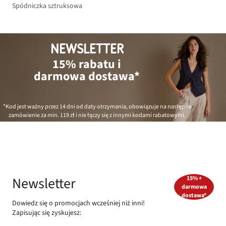
Spódniczka sztruksowa
NEWSLETTER
15% rabatu i
darmowa dostawa*
*Kod jest ważny przez 14 dni od daty otrzymania, obowiązuje na następne
zamówienie za min.
119 zł
i nie łączy się z innymi kodami rabatowymi.
Newsletter
15% +
darmowa
dostawa*
Dowiedz się o promocjach wcześniej niż inni!
Zapisując się zyskujesz: