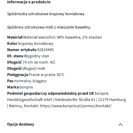
Informacje o produkcie
Spódniczka sztruksowa brązowy koniakowy
Spódnica sztruksowa midi z mieszanki bawełny.
Materiał
Materiał wierzchni: 98% bawełna, 2% elastan
Kolor
brązowy koniakowy
Numer artykułu
92819495
Dł. stanu
Wygodny stan
Długość
74 cm (w rozm. 42)
Długość
długość midi
Pielęgnacja
Pranie w pralce 30°C
Pas
normalny ściągacz
Marka
bonprix
Podmiot gospodarczy odpowiedzialny przed UE
bonprix
Handelsgesellschaft mbH | Haldesdorfer Straße 61 | 22179 Hamburg
| Niemcy, Kontakt: https://www.bonprix.pl/pomoc/kontakt/
Opcje dostawy