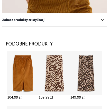
Zobacz produkty ze stylizacji
Kolczyki kółka z mosiądzu
97,99 zł
PODOBNE PRODUKTY
DODAJ DO KOSZYKA
Krótkie botki
69,99 zł
DODAJ DO KOSZYKA
Koszula z bawełnianej flaneli
104,99 zł
104,99 zł
109,99 zł
149,99 zł
DODAJ DO KOSZYKA