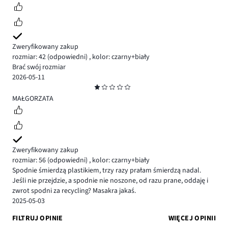
Zweryfikowany zakup
rozmiar: 42
(odpowiedni)
,
kolor: czarny+biały
Brać swój rozmiar
2026-05-11
Ocena
1
MAŁGORZATA
Zweryfikowany zakup
rozmiar: 56
(odpowiedni)
,
kolor: czarny+biały
Spodnie śmierdzą plastikiem, trzy razy prałam śmierdzą nadal.
Jeśli nie przejdzie, a spodnie nie noszone, od razu prane, oddaję i
zwrot spodni za recycling? Masakra jakaś.
2025-05-03
FILTRUJ OPINIE
WIĘCEJ OPINII