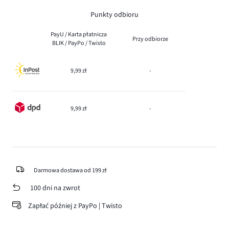
Punkty odbioru
PayU / Karta płatnicza
Przy odbiorze
BLIK / PayPo / Twisto
9,99 zł
-
9,99 zł
-
Darmowa dostawa od 199 zł
100 dni na zwrot
Zapłać później z PayPo | Twisto