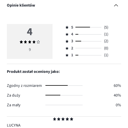
Opinie klientów
4
5
(5)
Ocena
4
(1)
5,
Ocena
ilość
3
(2)
Średnia
4,
Ocena
głosów
ocena
ilość
2
(0)
3,
9
Ocena
5.
4
głosów
ilość
1
(1)
2,
Ocena
1.
głosów
ilość
1,
2.
głosów
ilość
Produkt został oceniony jako:
0.
głosów
1.
Zgodny z rozmiarem
60%
Za duży
40%
Za mały
0%
Ocena
5
LUCYNA