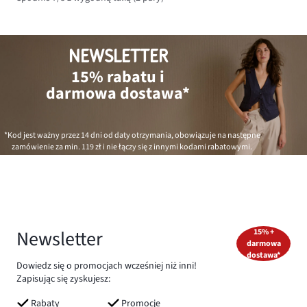
NEWSLETTER
15% rabatu i
darmowa dostawa*
*Kod jest ważny przez 14 dni od daty otrzymania, obowiązuje na następne
zamówienie za min.
119 zł
i nie łączy się z innymi kodami rabatowymi.
Newsletter
15% +
darmowa
dostawa*
Dowiedz się o promocjach wcześniej niż inni!
Zapisując się zyskujesz:
Rabaty
Promocje