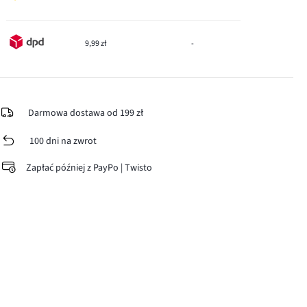
9,99 zł
-
Darmowa dostawa od 199 zł
100 dni na zwrot
Zapłać później z PayPo | Twisto