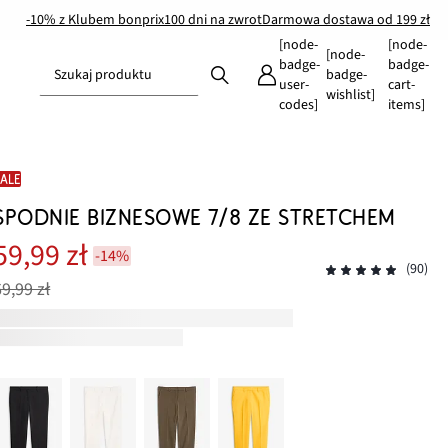
-10% z Klubem bonprix
100 dni na zwrot
Darmowa dostawa od 199 zł
[node-
[node-
[node-
badge-
badge-
Szukaj produktu
badge-
user-
cart-
wishlist]
codes]
items]
SALE
SPODNIE BIZNESOWE 7/8 ZE STRETCHEM
59,99 zł
-14%
(90)
69,99 zł