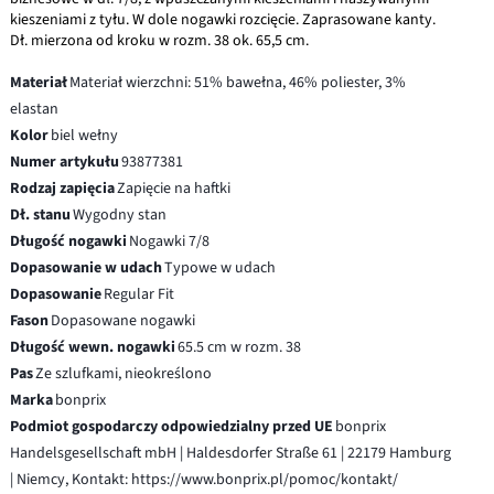
kieszeniami z tyłu. W dole nogawki rozcięcie. Zaprasowane kanty.
Dł. mierzona od kroku w rozm. 38 ok. 65,5 cm.
Materiał
Materiał wierzchni: 51% bawełna, 46% poliester, 3%
elastan
Kolor
biel wełny
Numer artykułu
93877381
Rodzaj zapięcia
Zapięcie na haftki
Dł. stanu
Wygodny stan
Długość nogawki
Nogawki 7/8
Dopasowanie w udach
Typowe w udach
Dopasowanie
Regular Fit
Fason
Dopasowane nogawki
Długość wewn. nogawki
65.5 cm w rozm. 38
Pas
Ze szlufkami, nieokreślono
Marka
bonprix
Podmiot gospodarczy odpowiedzialny przed UE
bonprix
Handelsgesellschaft mbH | Haldesdorfer Straße 61 | 22179 Hamburg
| Niemcy, Kontakt: https://www.bonprix.pl/pomoc/kontakt/