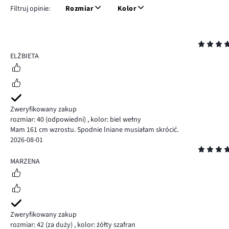
Filtruj opinie:
Rozmiar
Kolor
Ocena
5
ELŻBIETA
Zweryfikowany zakup
rozmiar: 40
(odpowiedni)
,
kolor: biel wełny
Mam 161 cm wzrostu. Spodnie lniane musiałam skrócić.
2026-08-01
Ocena
5
MARZENA
Zweryfikowany zakup
rozmiar: 42
(za duży)
,
kolor: żółty szafran