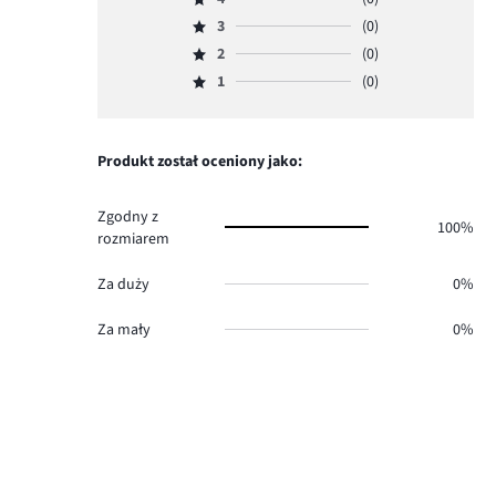
5,
Ocena
ilość
3
(0)
4,
Ocena
głosów
ilość
2
(0)
3,
Ocena
2.
głosów
ilość
1
(0)
2,
Ocena
0.
głosów
ilość
1,
0.
głosów
ilość
0.
głosów
Produkt został oceniony jako:
0.
Zgodny z
100%
rozmiarem
Za duży
0%
Za mały
0%