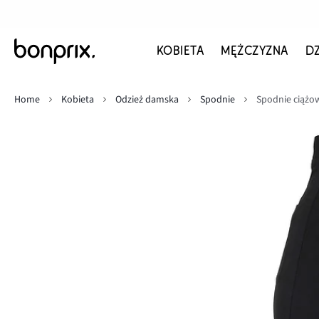
KOBIETA
MĘŻCZYZNA
D
Home
Kobieta
Odzież damska
Spodnie
Spodnie ciążow