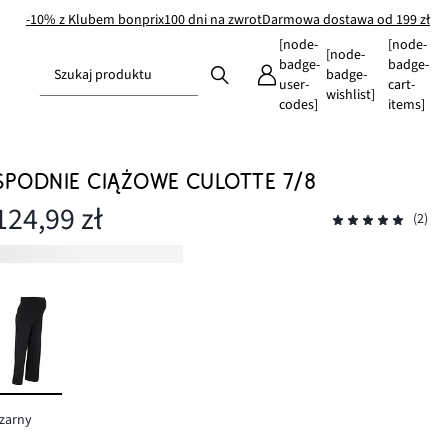
-10% z Klubem bonprix
100 dni na zwrot
Darmowa dostawa od 199 zł
[node-
[node-
[node-
badge-
badge-
Szukaj produktu
badge-
user-
cart-
wishlist]
codes]
items]
SPODNIE CIĄŻOWE CULOTTE 7/8
124,99 zł
(2)
zarny