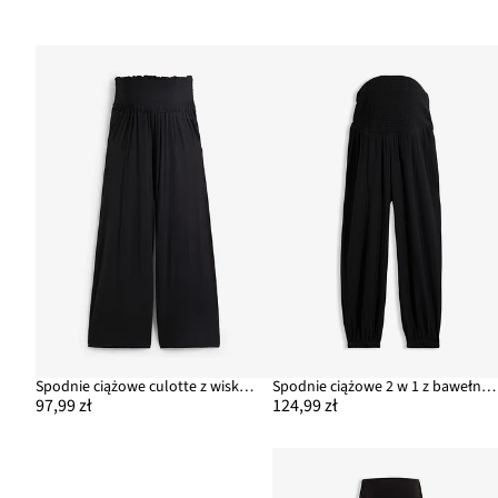
Spodnie ciążowe culotte z wiskozy, o kroju loose fit
Spodnie ciążowe 2 w 1 z bawełnianego muślinu na okres ciąży i po nim
97,99 zł
124,99 zł