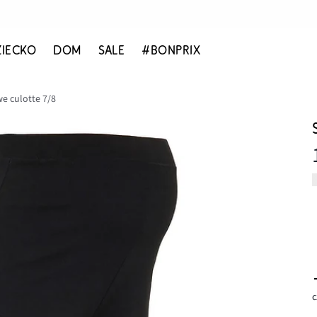
ZIECKO
DOM
SALE
#BONPRIX
e culotte 7/8
c