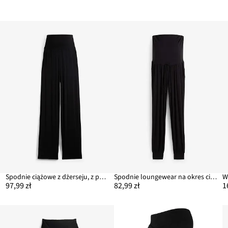
Spodnie ciążowe z dżerseju, z paskiem przeszytym gumkami, Straight
Spodnie loungewear na okres ciąży i po porodzie
97,99 zł
82,99 zł
1