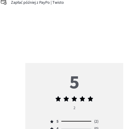
Zapłać później z PayPo | Twisto
5
Średnia
ocena
2
5
5
(2)
Ocena
4
(0)