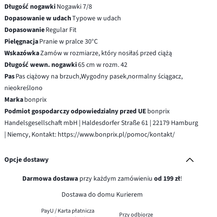
Długość nogawki
Nogawki 7/8
Dopasowanie w udach
Typowe w udach
Dopasowanie
Regular Fit
Pielęgnacja
Pranie w pralce 30°C
Wskazówka
Zamów w rozmiarze, który nosiłaś przed ciążą
Długość wewn. nogawki
65 cm w rozm. 42
Pas
Pas ciążowy na brzuch,Wygodny pasek,normalny ściągacz,
nieokreślono
Marka
bonprix
Podmiot gospodarczy odpowiedzialny przed UE
bonprix
Handelsgesellschaft mbH | Haldesdorfer Straße 61 | 22179 Hamburg
| Niemcy, Kontakt: https://www.bonprix.pl/pomoc/kontakt/
Opcje dostawy
Darmowa dostawa
przy każdym zamówieniu
od 199 zł
!
Dostawa do domu Kurierem
PayU / Karta płatnicza
Przy odbiorze