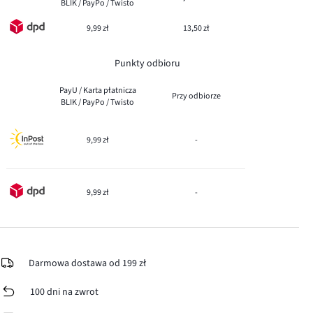
BLIK / PayPo / Twisto
9,99 zł
13,50 zł
Punkty odbioru
PayU / Karta płatnicza
Przy odbiorze
BLIK / PayPo / Twisto
9,99 zł
-
9,99 zł
-
Darmowa dostawa od 199 zł
100 dni na zwrot