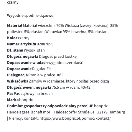
czarny
Wygodne spodnie ciążowe.
Materiał
Materiał wierzchni: 70% Wiskoza (zweryfikowana), 25%
poliester, 5% elastan; Wstawka: 95% bawełna, 5% elastan
Kolor
czarny
Numer artykułu
92087895
Dł. stanu
Wysoki stan
Długość nogawki
Długość przed kostkę
Dopasowanie w udach
wygodna szerokość
Dopasowanie
Regular Fit
Pielęgnacja
Pranie w pralce 30°C
Wskazówka
Zamów w rozmiarze, który nosiłaś przed ciążą
Długość wewn. nogawki
75.5 cm w rozm. 40/42
Pas
Pas ciążowy na brzuch
Marka
bonprix
Podmiot gospodarczy odpowiedzialny przed UE
bonprix
Handelsgesellschaft mbH | Haldesdorfer Straße 61 | 22179 Hamburg
| Niemcy, Kontakt: https://www.bonprix.pl/pomoc/kontakt/