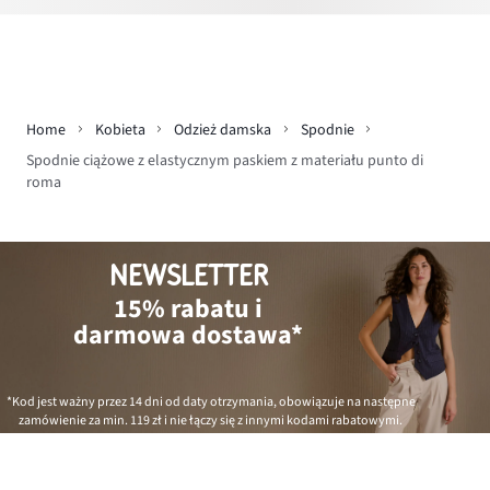
Home
Kobieta
Odzież damska
Spodnie
Spodnie ciążowe z elastycznym paskiem z materiału punto di
roma
NEWSLETTER
15% rabatu i
darmowa dostawa*
*Kod jest ważny przez 14 dni od daty otrzymania, obowiązuje na następne
zamówienie za min.
119 zł
i nie łączy się z innymi kodami rabatowymi.