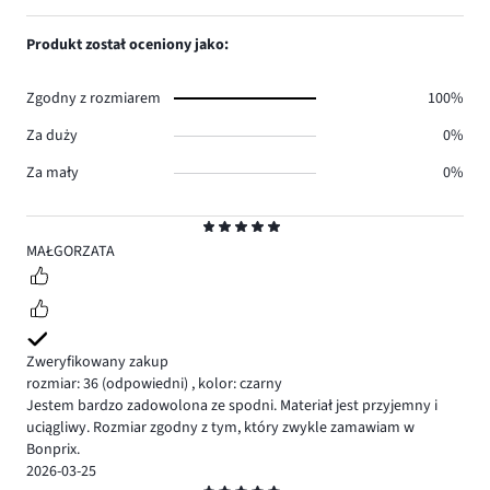
głosów
ilość
1,
0.
głosów
ilość
Produkt został oceniony jako:
0.
głosów
0.
Zgodny z rozmiarem
100%
Za duży
0%
Za mały
0%
Ocena
5
MAŁGORZATA
Zweryfikowany zakup
rozmiar: 36
(odpowiedni)
,
kolor: czarny
Jestem bardzo zadowolona ze spodni. Materiał jest przyjemny i
uciągliwy. Rozmiar zgodny z tym, który zwykle zamawiam w
Bonprix.
2026-03-25