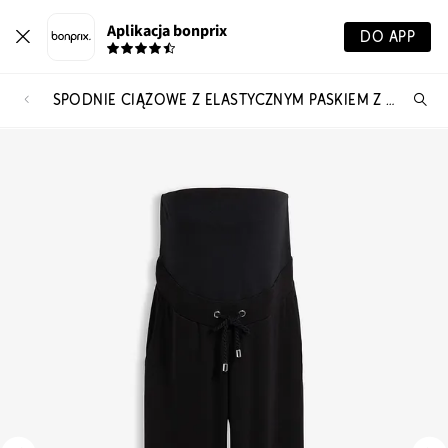
Aplikacja bonprix
DO APP
SPODNIE CIĄŻOWE Z ELASTYCZNYM PASKIEM Z MATERIAŁU PUNTO DI ROMA
Szu
pr