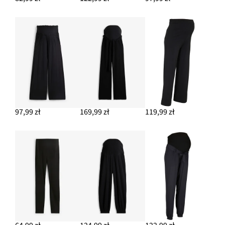
DODAJ DO KOSZYKA
Pikowany płaszcz ciążowy 3w1 z wstawką na nosidełko, z
poliestru z recyklingu
359,99 zł
DODAJ DO KOSZYKA
97,99 zł
169,99 zł
119,99 zł