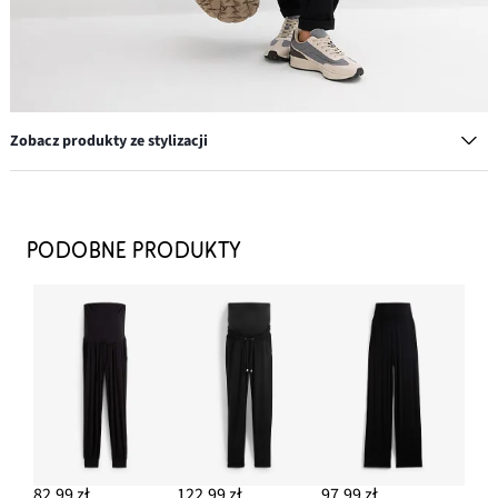
Zobacz produkty ze stylizacji
Kolczyki kółka
39,99 zł
PODOBNE PRODUKTY
DODAJ DO KOSZYKA
Czapka z daszkiem
29,99 zł
DODAJ DO KOSZYKA
Torba typu shopper
79,99 zł
82,99 zł
122,99 zł
97,99 zł