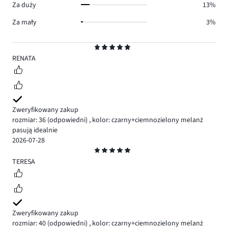
Za duży
13%
Za mały
3%
Ocena
5
RENATA
Zweryfikowany zakup
rozmiar: 36
(odpowiedni)
,
kolor: czarny+ciemnozielony melanż
pasują idealnie
2026-07-28
Ocena
5
TERESA
Zweryfikowany zakup
rozmiar: 40
(odpowiedni)
,
kolor: czarny+ciemnozielony melanż