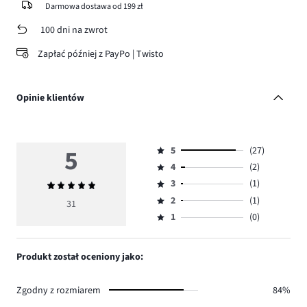
Darmowa dostawa od 199 zł
100 dni na zwrot
Zapłać później z PayPo | Twisto
Opinie klientów
5
5
(27)
Ocena
4
(2)
5,
Ocena
ilość
3
(1)
Średnia
4,
Ocena
głosów
ocena
ilość
2
(1)
3,
31
Ocena
27.
5
głosów
ilość
1
(0)
2,
Ocena
2.
głosów
ilość
1,
1.
głosów
ilość
Produkt został oceniony jako:
1.
głosów
0.
Zgodny z rozmiarem
84%