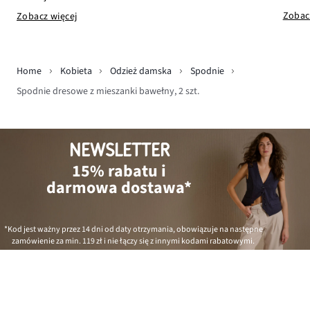
Zobac
Zobacz więcej
Home
Kobieta
Odzież damska
Spodnie
Spodnie dresowe z mieszanki bawełny, 2 szt.
NEWSLETTER
15% rabatu i
darmowa dostawa*
*Kod jest ważny przez 14 dni od daty otrzymania, obowiązuje na następne
zamówienie za min.
119 zł
i nie łączy się z innymi kodami rabatowymi.