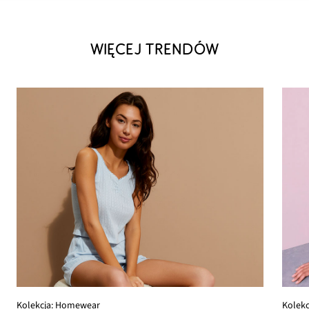
WIĘCEJ TRENDÓW
Kolekc
Kolekcja: Homewear