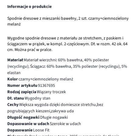
Informacje o produkcie
Spodnie dresowe z mieszanki bawełny, 2 szt. czarny+ciemnozielony
melanż
Wygodne spodnie dresowe z materiału ze stretchem, z paskiem i
ściągaczem w prążek, w kompl. 2-częściowym. Dł. w rozm. 42 ok. 64
cm. Można prać w pralce.
Materiał
Materiał wierzchni: 60% bawełna, 40% poliester
(recyclingu); Ściągacz: 60% bawełna, 35% poliester (recyclingu), 5%
elastan
Kolor
czarny+ciemnozielony melanż
Numer artykułu
91367695
Rodzaj zapięcia
Wiązany troczek
Dł. stanu
Wygodny stan
Cechy
Większa wygoda dzięki domieszce stretchu,bez
pogrubiających kieszeni,zakrywa uda
Długość nogawki
Długie nogawki
Dopasowanie w udach
Szerokie w udach
Dopasowanie
Loose Fit