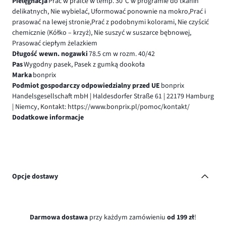
Pielęgnacja
Prać w pralce w temp. 30°C w programie do tkanin
delikatnych, Nie wybielać, Uformować ponownie na mokro,Prać i
prasować na lewej stronie,Prać z podobnymi kolorami, Nie czyścić
chemicznie (Kółko – krzyż), Nie suszyć w suszarce bębnowej,
Prasować ciepłym żelazkiem
Długość wewn. nogawki
78.5 cm w rozm. 40/42
Pas
Wygodny pasek, Pasek z gumką dookoła
Marka
bonprix
Podmiot gospodarczy odpowiedzialny przed UE
bonprix
Handelsgesellschaft mbH | Haldesdorfer Straße 61 | 22179 Hamburg
| Niemcy, Kontakt: https://www.bonprix.pl/pomoc/kontakt/
Dodatkowe informacje
Opcje dostawy
Darmowa dostawa
przy każdym zamówieniu
od 199 zł
!