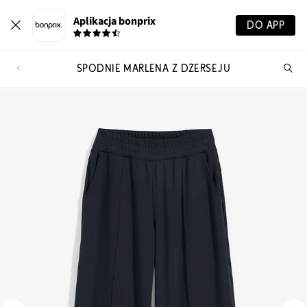
Aplikacja bonprix
DO APP
SPODNIE MARLENA Z DŻERSEJU
Szu
pr