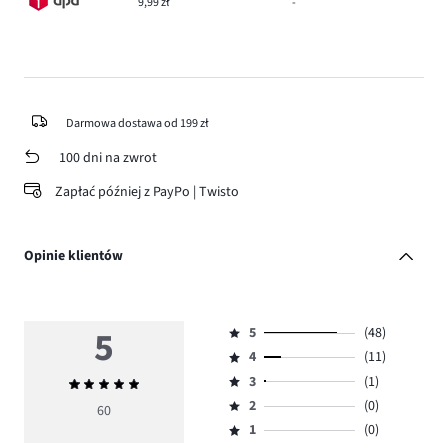
9,99 zł
-
Darmowa dostawa od 199 zł
100 dni na zwrot
Zapłać później z PayPo | Twisto
Opinie klientów
5
5
(48)
Ocena
4
(11)
5,
Ocena
ilość
3
(1)
Średnia
4,
Ocena
głosów
ocena
ilość
2
(0)
3,
60
Ocena
48.
5
głosów
ilość
1
(0)
2,
Ocena
11.