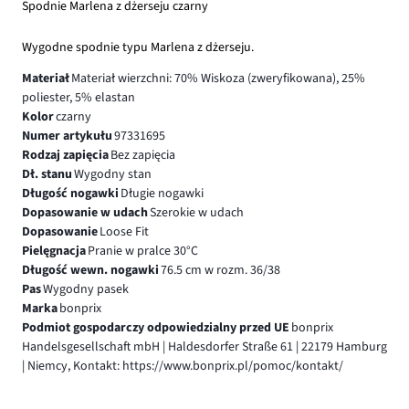
Spodnie Marlena z dżerseju czarny
Wygodne spodnie typu Marlena z dżerseju.
Materiał
Materiał wierzchni: 70% Wiskoza (zweryfikowana), 25%
poliester, 5% elastan
Kolor
czarny
Numer artykułu
97331695
Rodzaj zapięcia
Bez zapięcia
Dł. stanu
Wygodny stan
Długość nogawki
Długie nogawki
Dopasowanie w udach
Szerokie w udach
Dopasowanie
Loose Fit
Pielęgnacja
Pranie w pralce 30°C
Długość wewn. nogawki
76.5 cm w rozm. 36/38
Pas
Wygodny pasek
Marka
bonprix
Podmiot gospodarczy odpowiedzialny przed UE
bonprix
Handelsgesellschaft mbH | Haldesdorfer Straße 61 | 22179 Hamburg
| Niemcy, Kontakt: https://www.bonprix.pl/pomoc/kontakt/