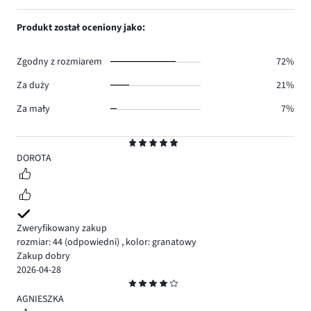
głosów
ilość
1,
1.
głosów
ilość
Produkt został oceniony jako:
0.
głosów
0.
Zgodny z rozmiarem
72%
Za duży
21%
Za mały
7%
Ocena
5
DOROTA
Zweryfikowany zakup
rozmiar: 44
(odpowiedni)
,
kolor: granatowy
Zakup dobry
2026-04-28
Ocena
4
AGNIESZKA