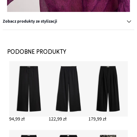
Zobacz produkty ze stylizacji
Mała torebka na ramię
94,99 zł
PODOBNE PRODUKTY
DODAJ DO KOSZYKA
Spodnie Marlena z dżerseju
124,99 zł
DODAJ DO KOSZYKA
Kozaki
199,99 zł
94,99 zł
122,99 zł
179,99 zł
DODAJ DO KOSZYKA
Kolczyki kółka