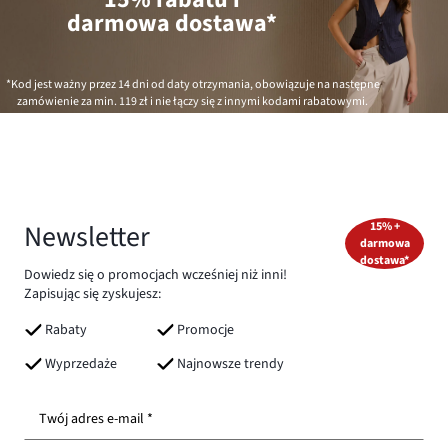
darmowa dostawa*
*Kod jest ważny przez 14 dni od daty otrzymania, obowiązuje na następne
zamówienie za min.
119 zł
i nie łączy się z innymi kodami rabatowymi.
Newsletter
15% +
darmowa
dostawa*
Dowiedz się o promocjach wcześniej niż inni!
Zapisując się zyskujesz:
Rabaty
Promocje
Wyprzedaże
Najnowsze trendy
Twój adres e-mail *