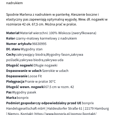
nadrukiem
Spodnie Marlena z nadrukiem w panterkę. Kieszenie boczne i
elastyczny pas zapewniają optymalną wygodę. Wew. dł. nogawki w
rozmiarze 42 ok. 67,5 cm. Można prać w pralce.
Materiał
Materiał wierzchni: 100% Wiskoza (zweryfikowana)
Kolor
czarny-matowy karmelowy z nadrukiem
Numer artykułu
96630995
Dł. stanu
Wygodny stan
Cechy
zakrywający biodra,Wygodny fason,zakrywa
pośladki,zakrywa biodra,zakrywa uda
Długość nogawki
Długie nogawki
Dopasowanie w udach
Szerokie w udach
Dopasowanie
Loose Fit
Pielęgnacja
Pranie w pralce 30°C
Długość wewn. nogawki
67.5 cm w rozm. 42
Pas
Wygodny pasek
Marka
bonprix
Podmiot gospodarczy odpowiedzialny przed UE
bonprix
Handelsgesellschaft mbH | Haldesdorfer Straße 61 | 22179 Hamburg
| Niemcy, Kontakt: https://www.bonprix.pl/pomoc/kontakt/