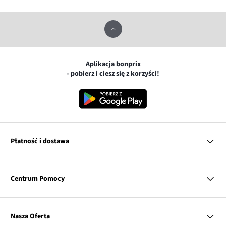
Aplikacja bonprix
- pobierz i ciesz się z korzyści!
Płatność i dostawa
MasterCard
Centrum Pomocy
Płatność online (PayU)
VISA
BLIK
Pytania i odpowiedzi
Google pay
Dostawa i płatność
Nasza Oferta
Zwroty i reklamacje
Apple pay