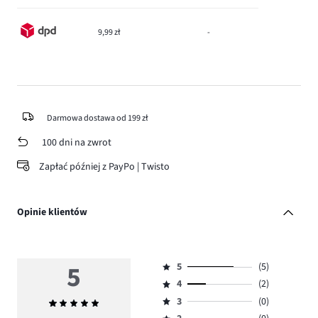
9,99 zł
-
Darmowa dostawa od 199 zł
100 dni na zwrot
Zapłać później z PayPo | Twisto
Opinie klientów
5
5
(5)
Ocena
4
(2)
5,
Ocena
ilość
3
(0)
Średnia
4,
Ocena
głosów
ocena