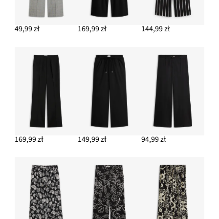
Bawełniana torba shopper o strukturalnym wyglądzie
139,99 zł
49,99 zł
169,99 zł
144,99 zł
DODAJ DO KOSZYKA
Bluzka z krótkim rękawem, z miękkiej mieszanki wiskozy
79,99 zł
DODAJ DO KOSZYKA
169,99 zł
149,99 zł
94,99 zł