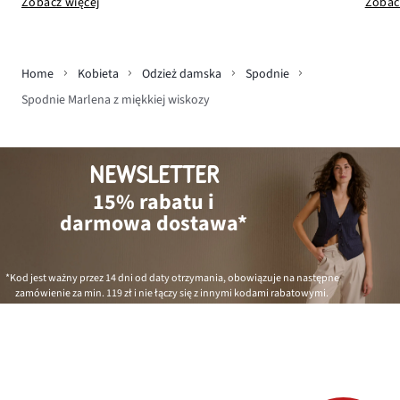
Zobac
Zobacz więcej
Home
Kobieta
Odzież damska
Spodnie
Spodnie Marlena z miękkiej wiskozy
NEWSLETTER
15% rabatu i
darmowa dostawa*
*Kod jest ważny przez 14 dni od daty otrzymania, obowiązuje na następne
zamówienie za min.
119 zł
i nie łączy się z innymi kodami rabatowymi.