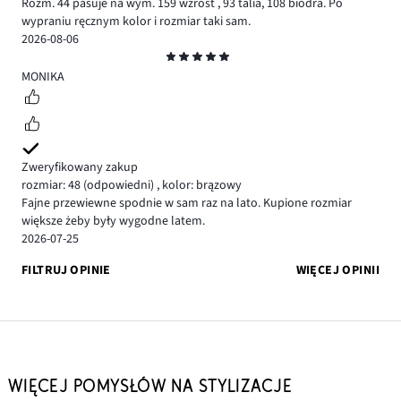
Rozm. 44 pasuje na wym. 159 wzrost , 93 talia, 108 biodra. Po
wypraniu ręcznym kolor i rozmiar taki sam.
2026-08-06
Ocena
5
MONIKA
Zweryfikowany zakup
rozmiar: 48
(odpowiedni)
,
kolor: brązowy
Fajne przewiewne spodnie w sam raz na lato. Kupione rozmiar
większe żeby były wygodne latem.
2026-07-25
FILTRUJ OPINIE
WIĘCEJ OPINII
WIĘCEJ POMYSŁÓW NA STYLIZACJE