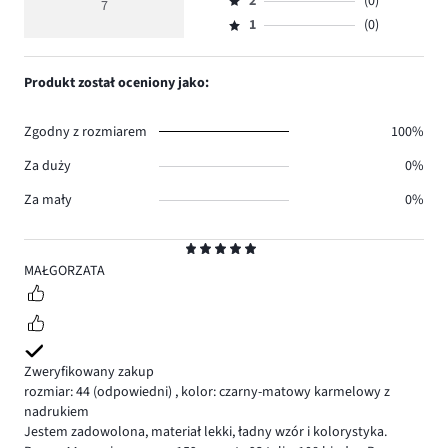
ilość
2
(0)
3,
7
Ocena
5.
5
głosów
ilość
1
(0)
2,
Ocena
2.
głosów
ilość
1,
0.
głosów
ilość
Produkt został oceniony jako:
0.
głosów
0.
Zgodny z rozmiarem
100%
Za duży
0%
Za mały
0%
Ocena
5
MAŁGORZATA
Zweryfikowany zakup
rozmiar: 44
(odpowiedni)
,
kolor: czarny-matowy karmelowy z
nadrukiem
Jestem zadowolona, materiał lekki, ładny wzór i kolorystyka.