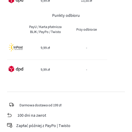
9,99 zł
13,50 zł
Punkty odbioru
PayU / Karta płatnicza
Przy odbiorze
BLIK / PayPo / Twisto
9,99 zł
-
9,99 zł
-
Darmowa dostawa od 199 zł
100 dni na zwrot
Zapłać później z PayPo | Twisto