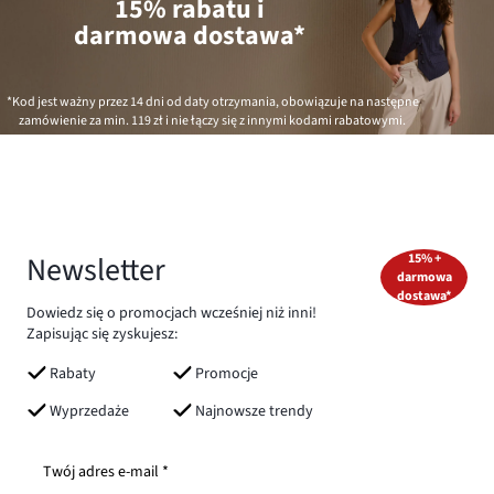
15% rabatu i
darmowa dostawa*
*Kod jest ważny przez 14 dni od daty otrzymania, obowiązuje na następne
zamówienie za min.
119 zł
i nie łączy się z innymi kodami rabatowymi.
Newsletter
15% +
darmowa
dostawa*
Dowiedz się o promocjach wcześniej niż inni!
Zapisując się zyskujesz:
Rabaty
Promocje
Wyprzedaże
Najnowsze trendy
Twój adres e-mail *