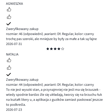
5
AGNIESZKA
Zweryfikowany zakup
rozmiar: 46
(odpowiedni)
,
wariant: Dł. Regular,
kolor: czarny
trochę pas szeroki, ale mniejsze by były za małe a tak są fajne
2026-07-31
Ocena
4
NATALIA
Zweryfikowany zakup
rozmiar: 44
(odpowiedni)
,
wariant: Dł. Regular,
kolor: czarny
To nie jest wysoki stan, a przynajmniej nie jesli ma się brzuszek -
wtedy spodnie bardzo źle się układają, tworzy się na brzuchu łuk
na kształt litery u, a aplikacja z guzików zamiast paskować jeszcze
to podkreśla.
2026-07-23