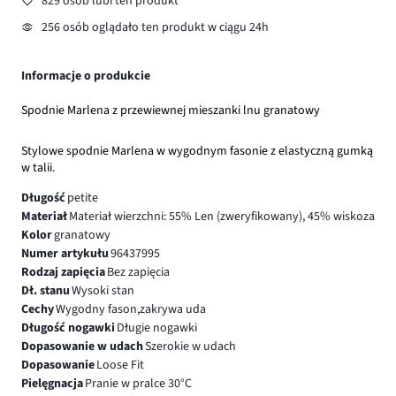
829 osób lubi ten produkt
256 osób oglądało ten produkt w ciągu 24h
Informacje o produkcie
Spodnie Marlena z przewiewnej mieszanki lnu granatowy
Stylowe spodnie Marlena w wygodnym fasonie z elastyczną gumką
w talii.
Długość
petite
Materiał
Materiał wierzchni: 55% Len (zweryfikowany), 45% wiskoza
Kolor
granatowy
Numer artykułu
96437995
Rodzaj zapięcia
Bez zapięcia
Dł. stanu
Wysoki stan
Cechy
Wygodny fason,zakrywa uda
Długość nogawki
Długie nogawki
Dopasowanie w udach
Szerokie w udach
Dopasowanie
Loose Fit
Pielęgnacja
Pranie w pralce 30°C