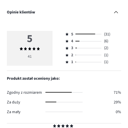
Opinie klientów
5
5
(31)
Ocena
4
(6)
5,
Ocena
ilość
3
(2)
Średnia
4,
Ocena
głosów
ocena
ilość
2
(1)
3,
41
Ocena
31.
5
głosów
ilość
1
(1)
2,
Ocena
6.
głosów
ilość
1,
2.
głosów
ilość
Produkt został oceniony jako:
1.
głosów
1.
Zgodny z rozmiarem
71%
Za duży
29%
Za mały
0%
Ocena