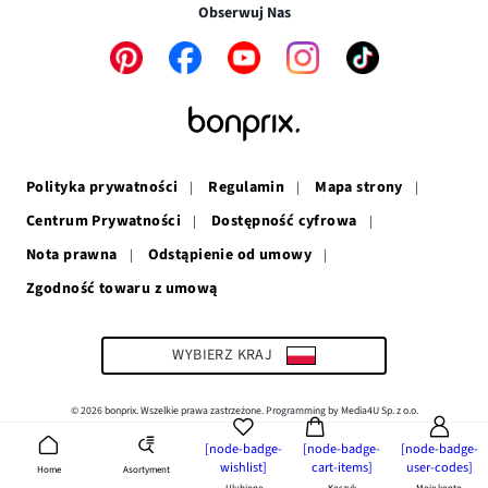
w
nowym
oknie
Obserwuj Nas
nowym
oknie
oknie
Link
Link
Link
Link
Link
otwiera
otwiera
otwiera
otwiera
otwiera
się
się
się
się
się
w
w
w
w
w
nowym
nowym
nowym
nowym
nowym
oknie
oknie
oknie
oknie
oknie
Polityka prywatności
Regulamin
Mapa strony
Centrum Prywatności
Dostępność cyfrowa
Nota prawna
Odstąpienie od umowy
Zgodność towaru z umową
Link
otwiera
się
w
WYBIERZ KRAJ
nowym
oknie
© 2026 bonprix. Wszelkie prawa zastrzeżone. Programming by Media4U Sp. z o.o.
[node-badge-
[node-badge-
[node-badge-
wishlist]
cart-items]
user-codes]
Asortyment
Home