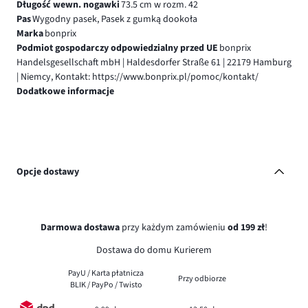
Długość wewn. nogawki
73.5 cm w rozm. 42
Pas
Wygodny pasek, Pasek z gumką dookoła
Marka
bonprix
Podmiot gospodarczy odpowiedzialny przed UE
bonprix
Handelsgesellschaft mbH | Haldesdorfer Straße 61 | 22179 Hamburg
| Niemcy, Kontakt: https://www.bonprix.pl/pomoc/kontakt/
Dodatkowe informacje
Opcje dostawy
Darmowa dostawa
przy każdym zamówieniu
od 199 zł
!
Dostawa do domu Kurierem
PayU / Karta płatnicza
Przy odbiorze
BLIK / PayPo / Twisto