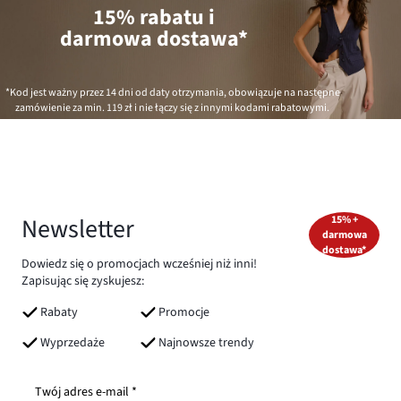
15% rabatu i
darmowa dostawa*
*Kod jest ważny przez 14 dni od daty otrzymania, obowiązuje na następne
zamówienie za min.
119 zł
i nie łączy się z innymi kodami rabatowymi.
Newsletter
15% +
darmowa
dostawa*
Dowiedz się o promocjach wcześniej niż inni!
Zapisując się zyskujesz:
Rabaty
Promocje
Wyprzedaże
Najnowsze trendy
Twój adres e-mail *