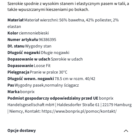
Szerokie spodnie z wysokim stanem i elastycznym pasem w talii, a
także wpuszczanymi kieszeniami po bokach.
Materiał
Materiał wierzchni: 56% bawełna, 42% poliester, 2%
elastan
Kolor
ciemnoniebieski
Numer artykułu
96386395
Dł. stanu
Wygodny stan
Długość nogawki
Długie nogawki
Dopasowanie w udach
Szerokie w udach
Dopasowanie
Loose Fit
Pielęgnacja
Pranie w pralce 30°C
Długość wewn. nogawki
78.5 cm w rozm. 40/42
Pas
Wygodny pasek,normalny ściągacz
Marka
bonprix
Podmiot gospodarczy odpowiedzialny przed UE
bonprix
Handelsgesellschaft mbH | Haldesdorfer Straße 61 | 22179 Hamburg
| Niemcy, Kontakt: https://www.bonprix.pl/pomoc/kontakt/
Opcje dostawy