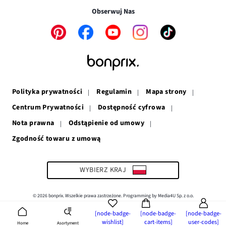
w
nowym
oknie
Obserwuj Nas
nowym
oknie
oknie
Link
Link
Link
Link
Link
otwiera
otwiera
otwiera
otwiera
otwiera
się
się
się
się
się
w
w
w
w
w
nowym
nowym
nowym
nowym
nowym
oknie
oknie
oknie
oknie
oknie
Polityka prywatności
Regulamin
Mapa strony
Centrum Prywatności
Dostępność cyfrowa
Nota prawna
Odstąpienie od umowy
Zgodność towaru z umową
Link
otwiera
się
w
WYBIERZ KRAJ
nowym
oknie
© 2026 bonprix. Wszelkie prawa zastrzeżone. Programming by Media4U Sp. z o.o.
[node-badge-
[node-badge-
[node-badge-
wishlist]
cart-items]
user-codes]
Asortyment
Home