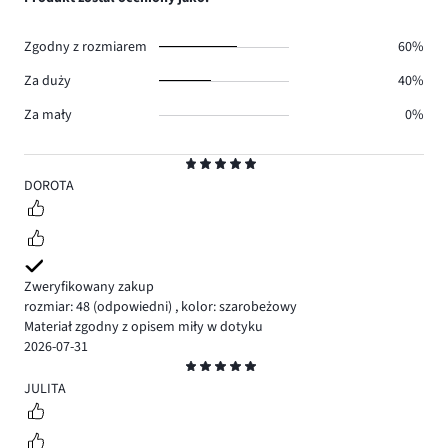
0.
głosów
0.
Zgodny z rozmiarem
60%
Za duży
40%
Za mały
0%
Ocena
5
DOROTA
Zweryfikowany zakup
rozmiar: 48
(odpowiedni)
,
kolor: szarobeżowy
Materiał zgodny z opisem miły w dotyku
2026-07-31
Ocena
5
JULITA