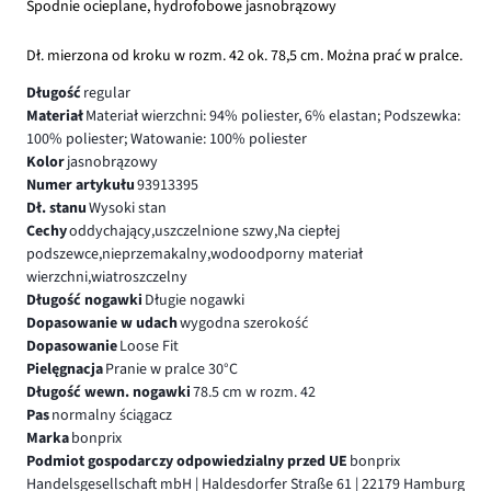
Spodnie ocieplane, hydrofobowe jasnobrązowy
Dł. mierzona od kroku w rozm. 42 ok. 78,5 cm. Można prać w pralce.
Długość
regular
Materiał
Materiał wierzchni: 94% poliester, 6% elastan; Podszewka:
100% poliester; Watowanie: 100% poliester
Kolor
jasnobrązowy
Numer artykułu
93913395
Dł. stanu
Wysoki stan
Cechy
oddychający,uszczelnione szwy,Na ciepłej
podszewce,nieprzemakalny,wodoodporny materiał
wierzchni,wiatroszczelny
Długość nogawki
Długie nogawki
Dopasowanie w udach
wygodna szerokość
Dopasowanie
Loose Fit
Pielęgnacja
Pranie w pralce 30°C
Długość wewn. nogawki
78.5 cm w rozm. 42
Pas
normalny ściągacz
Marka
bonprix
Podmiot gospodarczy odpowiedzialny przed UE
bonprix
Handelsgesellschaft mbH | Haldesdorfer Straße 61 | 22179 Hamburg