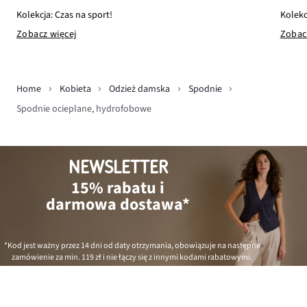
Kolekcja: Czas na sport!
Kolekc
Zobacz więcej
Zobac
Home
Kobieta
Odzież damska
Spodnie
Spodnie ocieplane, hydrofobowe
NEWSLETTER
15% rabatu i
darmowa dostawa*
*Kod jest ważny przez 14 dni od daty otrzymania, obowiązuje na następne
zamówienie za min.
119 zł
i nie łączy się z innymi kodami rabatowymi.