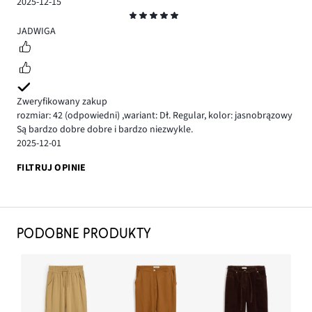
2025-12-15
Ocena
5
JADWIGA
Zweryfikowany zakup
rozmiar: 42
(odpowiedni)
,
wariant: Dł. Regular,
kolor: jasnobrązowy
Są bardzo dobre dobre i bardzo niezwykle.
2025-12-01
FILTRUJ OPINIE
PODOBNE PRODUKTY