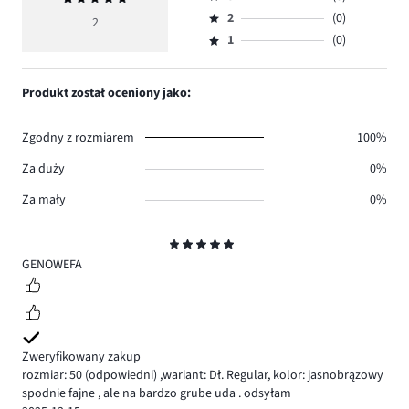
4,
Ocena
głosów
ocena
ilość
2
(0)
3,
2
Ocena
2.
5
głosów
ilość
1
(0)
2,
Ocena
0.
głosów
ilość
1,
0.
głosów
ilość
Produkt został oceniony jako:
0.
głosów
0.
Zgodny z rozmiarem
100%
Za duży
0%
Za mały
0%
Ocena
5
GENOWEFA
Zweryfikowany zakup
rozmiar: 50
(odpowiedni)
,
wariant: Dł. Regular,
kolor: jasnobrązowy
spodnie fajne , ale na bardzo grube uda . odsyłam