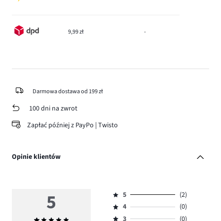
9,99 zł
-
Darmowa dostawa od 199 zł
100 dni na zwrot
Zapłać później z PayPo | Twisto
Opinie klientów
5
5
(2)
Ocena
4
(0)
5,
Ocena
ilość
3
(0)
Średnia