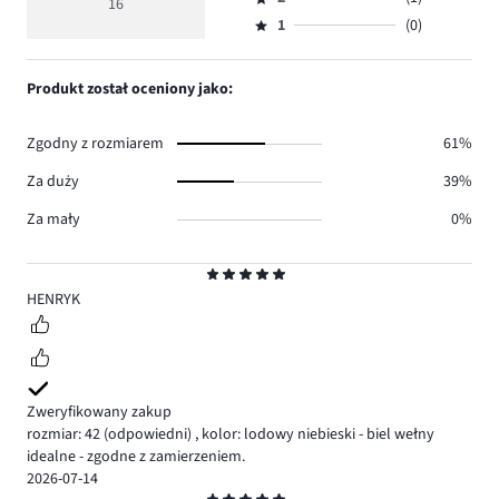
3,
16
Ocena
11.
5
głosów
ilość
1
(0)
2,
Ocena
3.
głosów
ilość
1,
1.
głosów
ilość
Produkt został oceniony jako:
1.
głosów
0.
Zgodny z rozmiarem
61%
Za duży
39%
Za mały
0%
Ocena
5
HENRYK
Zweryfikowany zakup
rozmiar: 42
(odpowiedni)
,
kolor: lodowy niebieski - biel wełny
idealne - zgodne z zamierzeniem.
2026-07-14