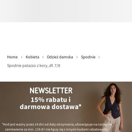
Home
Kobieta
Odzież damska
Spodnie
Spodnie palazzo z kory, dł. 7/8
NEWSLETTER
15% rabatu i
darmowa dostawa*
*Kod jest ważny przez 14 dni od daty otrzymania, obowiązuje na następne
zamówienie za min.
119 zł
i nie łączy się z innymi kodami rabatowymi.