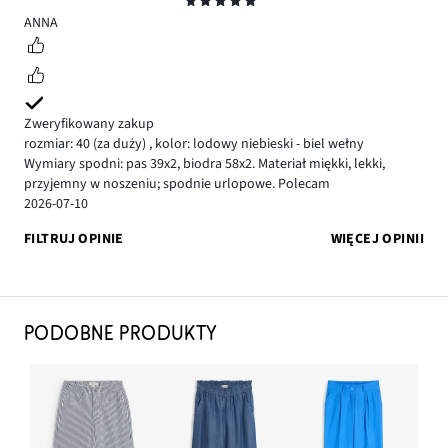
Ocena
5
ANNA
Zweryfikowany zakup
rozmiar: 40
(za duży)
,
kolor: lodowy niebieski - biel wełny
Wymiary spodni: pas 39x2, biodra 58x2. Materiał miękki, lekki,
przyjemny w noszeniu; spodnie urlopowe. Polecam
2026-07-10
FILTRUJ OPINIE
WIĘCEJ OPINII
PODOBNE PRODUKTY