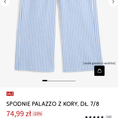
[node-product-wishlist]
SALE
SPODNIE PALAZZO Z KORY, DŁ. 7/8
74,99 zł
-23%
(16)