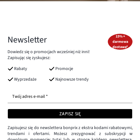
Newsletter
15% +
darmowa
dostawa*
Dowiedz się o promocjach wcześniej niż inni!
Zapisując się zyskujesz:
Rabaty
Promocje
Wyprzedaże
Najnowsze trendy
Twój adres e-mail *
ZAPISZ SIĘ
Zapisujesz się do newslettera bonprix z ekstra kodami rabatowymi,
trendami i ofertami. Możesz zrezygnować z subskrypcji w
dowolnym momencie:
tutaj
lub w stopce każdego newslettera.