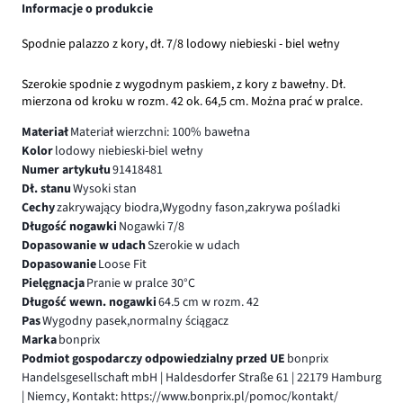
Informacje o produkcie
Spodnie palazzo z kory, dł. 7/8 lodowy niebieski - biel wełny
Szerokie spodnie z wygodnym paskiem, z kory z bawełny. Dł.
mierzona od kroku w rozm. 42 ok. 64,5 cm. Można prać w pralce.
Materiał
Materiał wierzchni: 100% bawełna
Kolor
lodowy niebieski-biel wełny
Numer artykułu
91418481
Dł. stanu
Wysoki stan
Cechy
zakrywający biodra,Wygodny fason,zakrywa pośladki
Długość nogawki
Nogawki 7/8
Dopasowanie w udach
Szerokie w udach
Dopasowanie
Loose Fit
Pielęgnacja
Pranie w pralce 30°C
Długość wewn. nogawki
64.5 cm w rozm. 42
Pas
Wygodny pasek,normalny ściągacz
Marka
bonprix
Podmiot gospodarczy odpowiedzialny przed UE
bonprix
Handelsgesellschaft mbH | Haldesdorfer Straße 61 | 22179 Hamburg
| Niemcy, Kontakt: https://www.bonprix.pl/pomoc/kontakt/