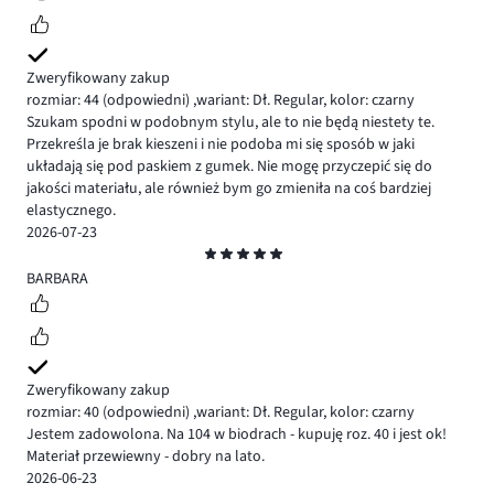
Zweryfikowany zakup
rozmiar: 44
(odpowiedni)
,
wariant: Dł. Regular,
kolor: czarny
Szukam spodni w podobnym stylu, ale to nie będą niestety te.
Przekreśla je brak kieszeni i nie podoba mi się sposób w jaki
układają się pod paskiem z gumek. Nie mogę przyczepić się do
jakości materiału, ale również bym go zmieniła na coś bardziej
elastycznego.
2026-07-23
Ocena
5
BARBARA
Zweryfikowany zakup
rozmiar: 40
(odpowiedni)
,
wariant: Dł. Regular,
kolor: czarny
Jestem zadowolona. Na 104 w biodrach - kupuję roz. 40 i jest ok!
Materiał przewiewny - dobry na lato.
2026-06-23