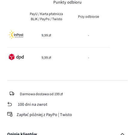
Punkty odbioru
PayU / Karta płatnicza
Przy odbiorze
BLIK / PayPo / Twisto
9,99 zł
-
9,99 zł
-
Darmowa dostawa od 199 zł
100 dni na zwrot
Zapłać później z PayPo | Twisto
Opinie klientów