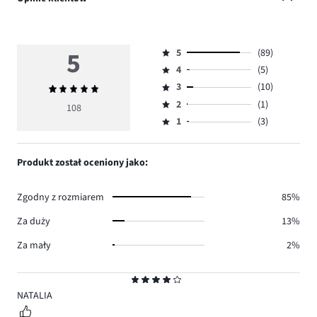
5
5
(89)
Ocena
4
(5)
5,
Ocena
ilość
3
(10)
Średnia
4,
Ocena
głosów
ocena
ilość
2
(1)
3,
108
Ocena
89.
5
głosów
ilość
1
(3)
2,
Ocena
5.
głosów
ilość
1,
10.
głosów
ilość
Produkt został oceniony jako:
1.
głosów
3.
Zgodny z rozmiarem
85%
Za duży
13%
Za mały
2%
Ocena
4
NATALIA