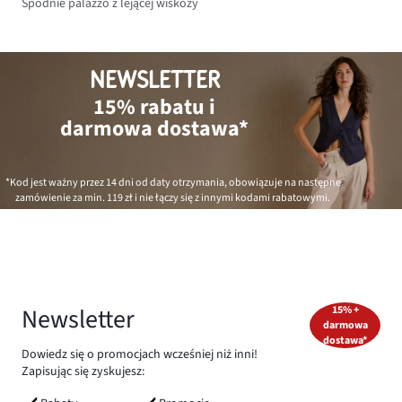
Spodnie palazzo z lejącej wiskozy
NEWSLETTER
15% rabatu i
darmowa dostawa*
*Kod jest ważny przez 14 dni od daty otrzymania, obowiązuje na następne
zamówienie za min.
119 zł
i nie łączy się z innymi kodami rabatowymi.
Newsletter
15% +
darmowa
dostawa*
Dowiedz się o promocjach wcześniej niż inni!
Zapisując się zyskujesz: