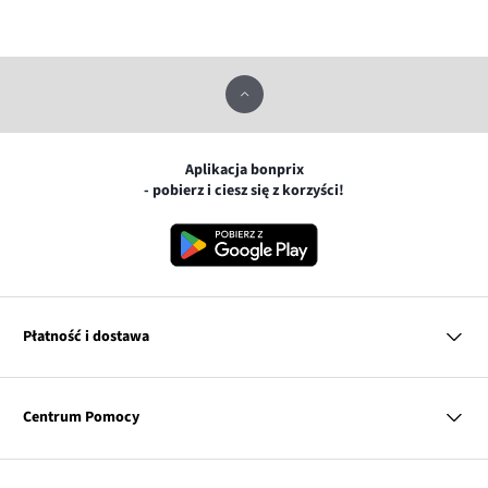
Aplikacja bonprix
- pobierz i ciesz się z korzyści!
Płatność i dostawa
MasterCard
Centrum Pomocy
Płatność online (PayU)
VISA
BLIK
Pytania i odpowiedzi
Google pay