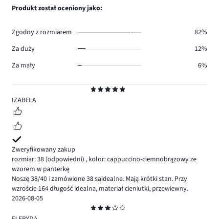
głosów
ilość
Produkt został oceniony jako:
0.
głosów
0.
Zgodny z rozmiarem
82%
Za duży
12%
Za mały
6%
Ocena
5
IZABELA
Zweryfikowany zakup
rozmiar: 38
(odpowiedni)
,
kolor: cappuccino-ciemnobrązowy ze
wzorem w panterkę
Noszę 38/40 i zamówione 38 sąidealne. Mają krótki stan. Przy
wzroście 164 długość idealna, materiał cieniutki, przewiewny.
2026-08-05
Ocena
3