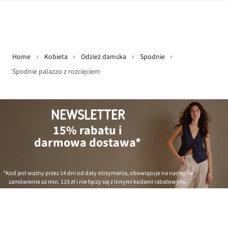
Home
Kobieta
Odzież damska
Spodnie
Spodnie palazzo z rozcięciem
NEWSLETTER
15% rabatu i
darmowa dostawa*
*Kod jest ważny przez 14 dni od daty otrzymania, obowiązuje na następne
zamówienie za min.
119 zł
i nie łączy się z innymi kodami rabatowymi.