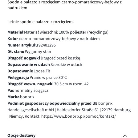
Spodnie palazzo z rozcięciem czarno-pomarańczowy-beżowy z
nadrukiem
Letnie spodnie palazzo z rozcięciem.
Materiał
Materiał wierzchni: 100% poliester (recyclingu)
Kolor
czarno-pomarańczowy-beżowy z nadrukiem
Numer artykułu
92401295
Dł. stanu
Wygodny stan
Długość nogawki
Długość przed kostkę
Dopasowanie w udach
Szerokie w udach
Dopasowanie
Loose Fit
Pielęgnacja
Pranie w pralce 30°C
Długość wewn. nogawki
70.5 cm w rozm. 42
Pas
normalny ściągacz
Marka
bonprix
Podmiot gospodarczy odpowiedzialny przed UE
bonprix
Handelsgesellschaft mbH | Haldesdorfer Straße 61 | 22179 Hamburg
| Niemcy, Kontakt: https://www.bonprix.pl/pomoc/kontakt/
Opcje dostawy