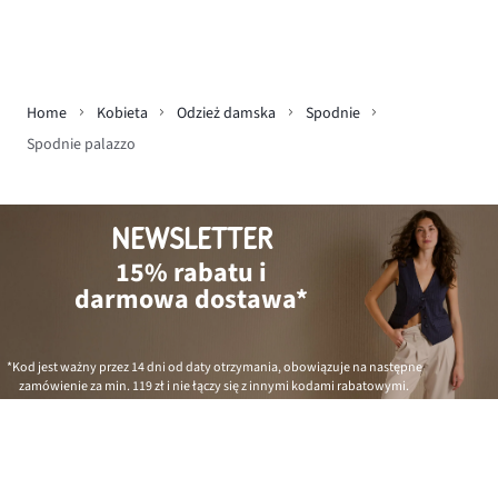
Home
Kobieta
Odzież damska
Spodnie
Spodnie palazzo
NEWSLETTER
15% rabatu i
darmowa dostawa*
*Kod jest ważny przez 14 dni od daty otrzymania, obowiązuje na następne
zamówienie za min.
119 zł
i nie łączy się z innymi kodami rabatowymi.