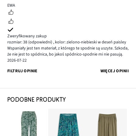
5
EWA
Zweryfikowany zakup
rozmiar: 38
(odpowiedni)
,
kolor: zielono-niebieski w deseń paisley
Wspaniały jest ten materiał, z którego te spodnie są uszyte. Szkoda,
że nie jest to spódnica, bo jakoś spódnico-spodnie mi nie pasują.
2026-07-22
FILTRUJ OPINIE
WIĘCEJ OPINII
PODOBNE PRODUKTY