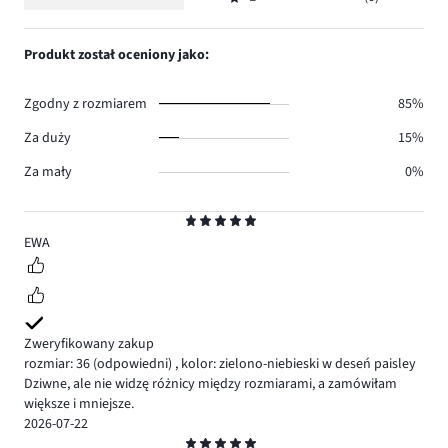
2,
Ocena
1.
głosów
ilość
1,
1.
głosów
ilość
Produkt został oceniony jako:
0.
głosów
0.
Zgodny z rozmiarem
85%
Za duży
15%
Za mały
0%
Ocena
5
EWA
Zweryfikowany zakup
rozmiar: 36
(odpowiedni)
,
kolor: zielono-niebieski w deseń paisley
Dziwne, ale nie widzę różnicy między rozmiarami, a zamówiłam
większe i mniejsze.
2026-07-22
Ocena