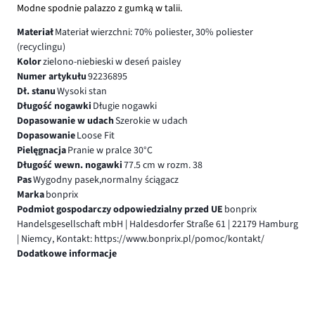
Modne spodnie palazzo z gumką w talii.
Materiał
Materiał wierzchni: 70% poliester, 30% poliester
(recyclingu)
Kolor
zielono-niebieski w deseń paisley
Numer artykułu
92236895
Dł. stanu
Wysoki stan
Długość nogawki
Długie nogawki
Dopasowanie w udach
Szerokie w udach
Dopasowanie
Loose Fit
Pielęgnacja
Pranie w pralce 30°C
Długość wewn. nogawki
77.5 cm w rozm. 38
Pas
Wygodny pasek,normalny ściągacz
Marka
bonprix
Podmiot gospodarczy odpowiedzialny przed UE
bonprix
Handelsgesellschaft mbH | Haldesdorfer Straße 61 | 22179 Hamburg
| Niemcy, Kontakt: https://www.bonprix.pl/pomoc/kontakt/
Dodatkowe informacje