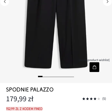
[node-product-wishlist]
SPODNIE PALAZZO
179,99 zł
(5)
152,99 zł z kodem FINED