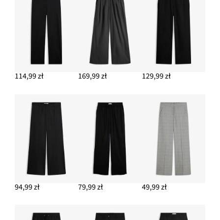
Botki na obcasie słupkowym
149,99 zł
DODAJ DO KOSZYKA
Łańcuszek ze stali szlachetnej
39,99 zł
114,99 zł
169,99 zł
129,99 zł
DODAJ DO KOSZYKA
Kopertowy kardigan oversize
199,99 zł
DODAJ DO KOSZYKA
94,99 zł
79,99 zł
49,99 zł