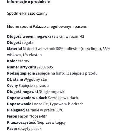
Informacje o produkcie
Spodnie Palazzo czarny
Modne spodni Palazzo z regulowanym pasem.
Długość wewn. nogawki
79.5 cm w rozm. 42
Długość
regular
Materiał
Materiał wierzchni: 66% poliester (recyclingu), 33%
wiskoza, 1% elastan
Kolor
czarny
Numer artykułu
92387695
Rodzaj zapięcia
Zapięcie na haftki, Zapięcie z przodu
Dł. stanu
Wygodny stan
Cechy
Zapięcie z przodu
Długość nogawki
Długie nogawki
Dopasowanie w udach
Szerokie w udach
Dopasowanie
Loose Fit, Typowe w biodrach
Pielęgnacja
Pranie w pralce 30°C
Fason
Fason "loose-fit"
Przezroczystość
Nieprześwitujący
Pas
przeszyty pasek