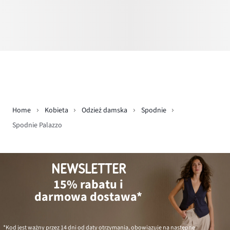
Home
Kobieta
Odzież damska
Spodnie
Spodnie Palazzo
NEWSLETTER
15% rabatu i
darmowa dostawa*
*Kod jest ważny przez 14 dni od daty otrzymania, obowiązuje na następne