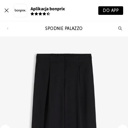
Aplikacja bonprix
DO APP
SPODNIE PALAZZO
Szu
pr