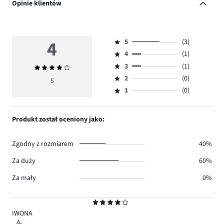
Opinie klientów
4
5
(3)
Ocena
4
(1)
5,
Ocena
ilość
3
(1)
Średnia
4,
Ocena
głosów
ocena
ilość
2
(0)
3,
5
Ocena
3.
4
głosów
ilość
1
(0)
2,
Ocena
1.
głosów
ilość
1,
1.
głosów
ilość
Produkt został oceniony jako:
0.
głosów
0.
Zgodny z rozmiarem
40%
Za duży
60%
Za mały
0%
Ocena
4
IWONA