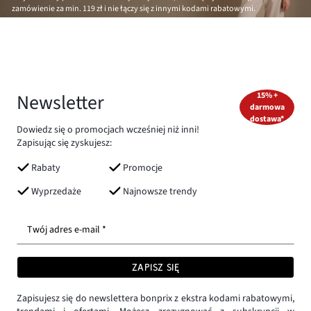
zamówienie za min.
119 zł
i nie łączy się z innymi kodami rabatowymi.
Newsletter
15% +
darmowa
dostawa*
Dowiedz się o promocjach wcześniej niż inni!
Zapisując się zyskujesz:
Rabaty
Promocje
Wyprzedaże
Najnowsze trendy
Twój adres e-mail *
ZAPISZ SIĘ
Zapisujesz się do newslettera bonprix z ekstra kodami rabatowymi,