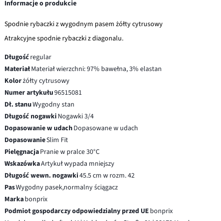
Informacje o produkcie
Spodnie rybaczki z wygodnym pasem żółty cytrusowy
Atrakcyjne spodnie rybaczki z diagonalu.
Długość
regular
Materiał
Materiał wierzchni: 97% bawełna, 3% elastan
Kolor
żółty cytrusowy
Numer artykułu
96515081
Dł. stanu
Wygodny stan
Długość nogawki
Nogawki 3/4
Dopasowanie w udach
Dopasowane w udach
Dopasowanie
Slim Fit
Pielęgnacja
Pranie w pralce 30°C
Wskazówka
Artykuł wypada mniejszy
Długość wewn. nogawki
45.5 cm w rozm. 42
Pas
Wygodny pasek,normalny ściągacz
Marka
bonprix
Podmiot gospodarczy odpowiedzialny przed UE
bonprix