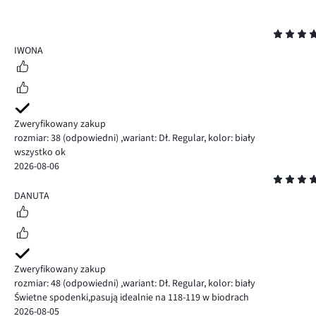
Ocena
5
IWONA
Zweryfikowany zakup
rozmiar: 38
(odpowiedni)
,
wariant: Dł. Regular,
kolor: biały
wszystko ok
2026-08-06
Ocena
5
DANUTA
Zweryfikowany zakup
rozmiar: 48
(odpowiedni)
,
wariant: Dł. Regular,
kolor: biały
Świetne spodenki,pasują idealnie na 118-119 w biodrach
2026-08-05