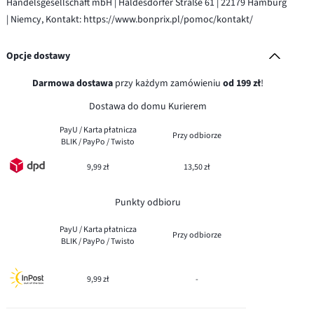
Handelsgesellschaft mbH | Haldesdorfer Straße 61 | 22179 Hamburg
| Niemcy, Kontakt: https://www.bonprix.pl/pomoc/kontakt/
Opcje dostawy
Darmowa dostawa
przy każdym zamówieniu
od 199 zł
!
Dostawa do domu Kurierem
PayU / Karta płatnicza
Przy odbiorze
BLIK / PayPo / Twisto
9,99 zł
13,50 zł
Punkty odbioru
PayU / Karta płatnicza
Przy odbiorze
BLIK / PayPo / Twisto
9,99 zł
-