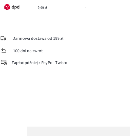
9,99 zł
-
Darmowa dostawa od 199 zł
100 dni na zwrot
Zapłać później z PayPo | Twisto