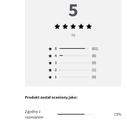
5
Średnia
ocena
70
5
5
(61)
Ocena
4
(8)
5,
Ocena
ilość
3
(0)
4,
Ocena
głosów
ilość
2
(1)
3,
Ocena
61.
głosów
ilość
1
(0)
2,
Ocena
8.
głosów
ilość
1,
0.
głosów
ilość
1.
głosów
Produkt został oceniony jako:
0.
Zgodny z
73%
rozmiarem