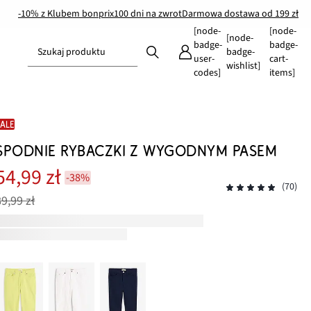
-10% z Klubem bonprix
100 dni na zwrot
Darmowa dostawa od 199 zł
[node-
[node-
[node-
badge-
badge-
Szukaj produktu
badge-
user-
cart-
wishlist]
codes]
items]
SALE
SPODNIE RYBACZKI Z WYGODNYM PASEM
54,99 zł
-38%
(70)
89,99 zł