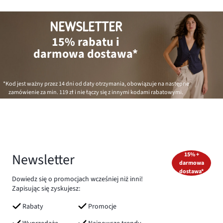
NEWSLETTER
15% rabatu i
darmowa dostawa*
*Kod jest ważny przez 14 dni od daty otrzymania, obowiązuje na następne
zamówienie za min.
119 zł
i nie łączy się z innymi kodami rabatowymi.
Newsletter
15% +
darmowa
dostawa*
Dowiedz się o promocjach wcześniej niż inni!
Zapisując się zyskujesz:
Rabaty
Promocje