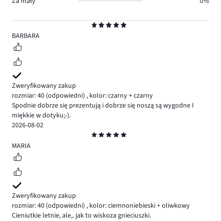
Za mały
0%
Ocena
5
BARBARA
Zweryfikowany zakup
rozmiar: 40
(odpowiedni)
,
kolor: czarny + czarny
Spodnie dobrze się prezentują i dobrze się noszą są wygodne I
miękkie w dotyku;-).
2026-08-02
Ocena
5
MARIA
Zweryfikowany zakup
rozmiar: 40
(odpowiedni)
,
kolor: ciemnoniebieski + oliwkowy
Cieniutkie letnie, ale,. jak to wiskoza gnieciuszki.