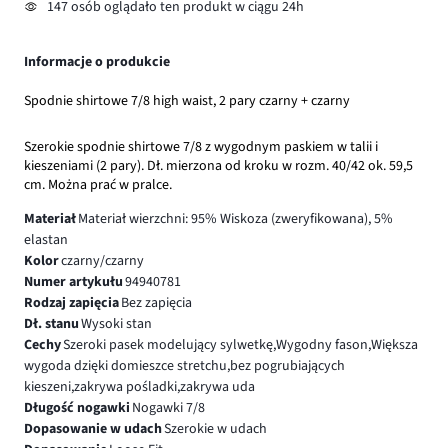
147 osób oglądało ten produkt w ciągu 24h
Informacje o produkcie
Spodnie shirtowe 7/8 high waist, 2 pary czarny + czarny
Szerokie spodnie shirtowe 7/8 z wygodnym paskiem w talii i
kieszeniami (2 pary). Dł. mierzona od kroku w rozm. 40/42 ok. 59,5
cm. Można prać w pralce.
Materiał
Materiał wierzchni: 95% Wiskoza (zweryfikowana), 5%
elastan
Kolor
czarny/czarny
Numer artykułu
94940781
Rodzaj zapięcia
Bez zapięcia
Dł. stanu
Wysoki stan
Cechy
Szeroki pasek modelujący sylwetkę,Wygodny fason,Większa
wygoda dzięki domieszce stretchu,bez pogrubiających
kieszeni,zakrywa pośladki,zakrywa uda
Długość nogawki
Nogawki 7/8
Dopasowanie w udach
Szerokie w udach