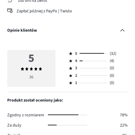
100 dni na zwrot
Zapłać później z PayPo | Twisto
Opinie klientów
5
5
(32)
Ocena
4
(4)
5,
Ocena
ilość
3
(0)
Średnia
4,
Ocena
głosów
ocena
ilość
2
(0)
3,
36
Ocena
32.
5
głosów
ilość
1
(0)
2,
Ocena
4.
głosów
ilość
1,
0.
głosów
ilość
Produkt został oceniony jako:
0.
głosów
0.
Zgodny z rozmiarem
78%
Za duży
22%