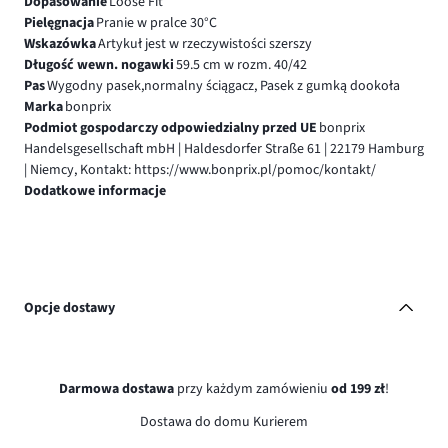
Dopasowanie
Loose Fit
Pielęgnacja
Pranie w pralce 30°C
Wskazówka
Artykuł jest w rzeczywistości szerszy
Długość wewn. nogawki
59.5 cm w rozm. 40/42
Pas
Wygodny pasek,normalny ściągacz, Pasek z gumką dookoła
Marka
bonprix
Podmiot gospodarczy odpowiedzialny przed UE
bonprix
Handelsgesellschaft mbH | Haldesdorfer Straße 61 | 22179 Hamburg
| Niemcy, Kontakt: https://www.bonprix.pl/pomoc/kontakt/
Dodatkowe informacje
Opcje dostawy
Darmowa dostawa
przy każdym zamówieniu
od 199 zł
!
Dostawa do domu Kurierem