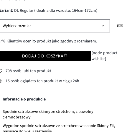
wariant
:
Dł. Regular (Idealna dla wzrostu: 164cm-172cm)
Wybierz rozmiar
7% Klientów oceniło produkt jako zgodny z rozmiarem.
[node-product-
DODAJ DO KOSZYKA
wishlist]
708 osób lubi ten produkt
15 osób oglądało ten produkt w ciągu 24h
Informacje o produkcie
Spodnie sztruksowe skinny ze stretchem, z bawełny
ciemnobrązowy
Wygodne spodnie sztruksowe ze stretchem w fasonie Skinny Fit,
pasujące do wielu zestawów.