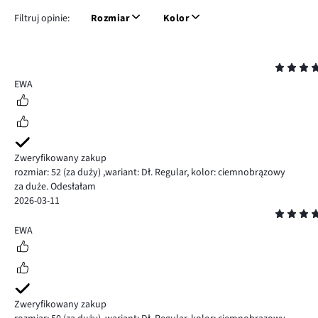
Filtruj opinie:
Rozmiar
Kolor
Ocena
4
EWA
Zweryfikowany zakup
rozmiar: 52
(za duży)
,
wariant: Dł. Regular,
kolor: ciemnobrązowy
za duże. Odesłałam
2026-03-11
Ocena
4
EWA
Zweryfikowany zakup