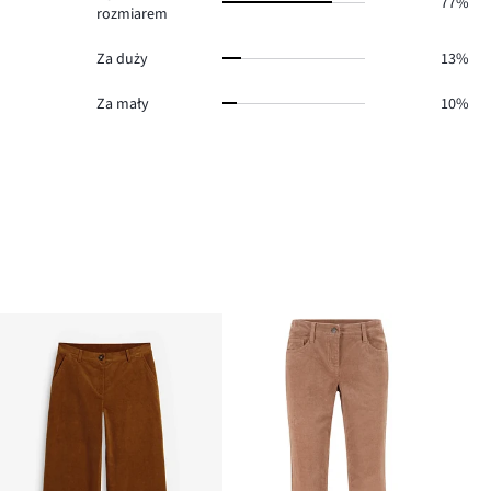
77%
rozmiarem
Za duży
13%
Za mały
10%