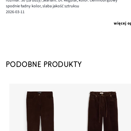
rozmiar: 50
(za duży)
,
wariant: Dł. Regular,
kolor: ciemnobrązowy
spodnie ładny kolor, slaba jakość sztruksu
2026-03-11
więcej o
PODOBNE PRODUKTY