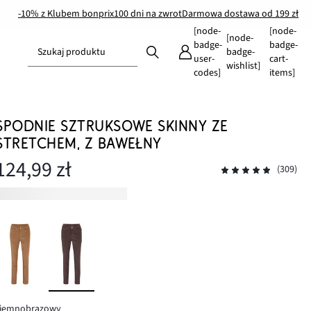
-10% z Klubem bonprix
100 dni na zwrot
Darmowa dostawa od 199 zł
[node-
[node-
[node-
badge-
badge-
Szukaj produktu
badge-
user-
cart-
wishlist]
codes]
items]
SPODNIE SZTRUKSOWE SKINNY ZE
STRETCHEM, Z BAWEŁNY
124,99 zł
(309)
ciemnobrązowy