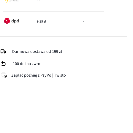
9,99 zł
-
Darmowa dostawa od 199 zł
100 dni na zwrot
Zapłać później z PayPo | Twisto