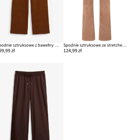
Spodnie sztruksowe z bawełny organicznej z domieszką stretchu
Spodnie sztruksowe ze stretchem o kroju bootcut
99,99 zł
124,99 zł