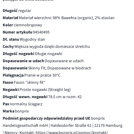
Długość
regular
Materiał
Materiał wierzchni: 98% Bawełna (organic), 2% elastan
Kolor
ciemnobrązowy
Numer artykułu
94540495
Dł. stanu
Wygodny stan
Cechy
Większa wygoda dzięki domieszce stretchu
Długość nogawki
Długie nogawki
Dopasowanie w udach
Dopasowane w udach
Dopasowanie
Skinny Fit, Dopasowane w biodrach
Pielęgnacja
Pranie w pralce 30°C
Fason
Fason "skinny fit"
Nogawki
Proste nogawki (Straight leg)
Długość wewn. nogawki
78.5 cm w rozm. 42
Pas
normalny ściągacz
Marka
bonprix
Podmiot gospodarczy odpowiedzialny przed UE
bonprix
Handelsgesellschaft mbH | Haldesdorfer Straße 61 | 22179 Hamburg
| Niemcy, Kontakt: https://www.bonprix.pl/pomoc/kontakt/