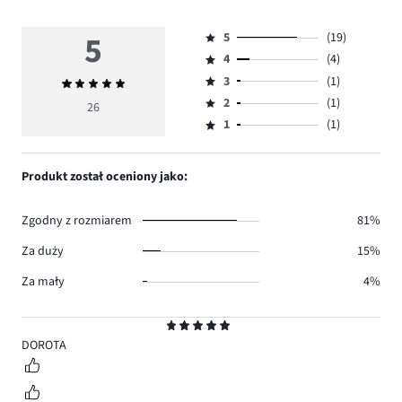
5
5
(19)
Ocena
4
(4)
5,
Ocena
ilość
3
(1)
Średnia
4,
Ocena
głosów
ocena
ilość
2
(1)
3,
26
Ocena
19.
5
głosów
ilość
1
(1)
2,
Ocena
4.
głosów
ilość
1,
1.
głosów
ilość
Produkt został oceniony jako:
1.
głosów
1.
Zgodny z rozmiarem
81%
Za duży
15%
Za mały
4%
Ocena
5
DOROTA