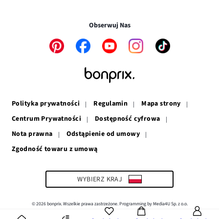
nowym
otwiera
się
w
Transakcje i płatności są bezpieczne w połączeniu SSL.
oknie
się
w
nowym
w
nowym
oknie
Obserwuj Nas
nowym
oknie
oknie
Link
Link
Link
Link
Link
otwiera
otwiera
otwiera
otwiera
otwiera
się
się
się
się
się
w
w
w
w
w
nowym
nowym
nowym
nowym
nowym
oknie
oknie
oknie
oknie
oknie
Polityka prywatności
Regulamin
Mapa strony
Centrum Prywatności
Dostępność cyfrowa
Nota prawna
Odstąpienie od umowy
Zgodność towaru z umową
Link
otwiera
się
w
WYBIERZ KRAJ
nowym
oknie
© 2026 bonprix. Wszelkie prawa zastrzeżone. Programming by Media4U Sp. z o.o.