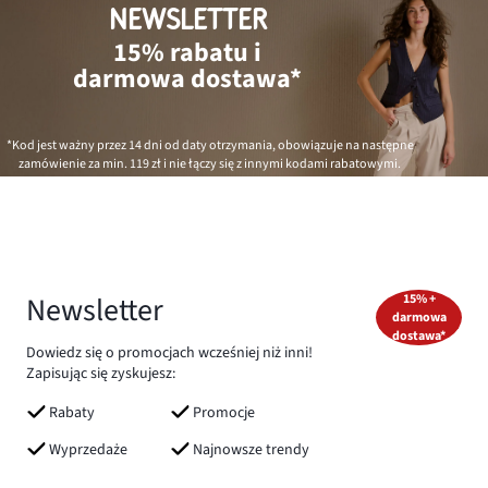
NEWSLETTER
15% rabatu i
darmowa dostawa*
*Kod jest ważny przez 14 dni od daty otrzymania, obowiązuje na następne
zamówienie za min.
119 zł
i nie łączy się z innymi kodami rabatowymi.
Newsletter
15% +
darmowa
dostawa*
Dowiedz się o promocjach wcześniej niż inni!
Zapisując się zyskujesz:
Rabaty
Promocje
Wyprzedaże
Najnowsze trendy