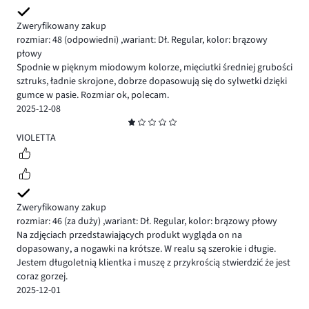
Zweryfikowany zakup
rozmiar: 48
(odpowiedni)
,
wariant: Dł. Regular,
kolor: brązowy
płowy
Spodnie w pięknym miodowym kolorze, mięciutki średniej grubości
sztruks, ładnie skrojone, dobrze dopasowują się do sylwetki dzięki
gumce w pasie. Rozmiar ok, polecam.
2025-12-08
Ocena
1
VIOLETTA
Zweryfikowany zakup
rozmiar: 46
(za duży)
,
wariant: Dł. Regular,
kolor: brązowy płowy
Na zdjęciach przedstawiających produkt wygląda on na
dopasowany, a nogawki na krótsze. W realu są szerokie i długie.
Jestem długoletnią klientka i muszę z przykrością stwierdzić że jest
coraz gorzej.
2025-12-01