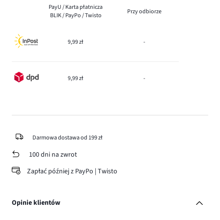
PayU / Karta płatnicza
Przy odbiorze
BLIK / PayPo / Twisto
9,99 zł
-
9,99 zł
-
Darmowa dostawa od 199 zł
100 dni na zwrot
Zapłać później z PayPo | Twisto
Opinie klientów