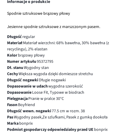
Informacje o produkcie
Spodnie sztruksowe brązowy płowy
Jesienne spodnie sztruksowe z marszczonym pasem.
Długość
regular
Materiał
Materiał wierzchni: 68% bawełna, 30% bawełna (z
recyclingu), 2% elastan
Kolor
brązowy płowy
Numer artykułu
95372795
Dł. stanu
Wygodny stan
Cechy
Większa wygoda dzięki domieszce stretchu
Długość nogawki
Długie nogawki
Dopasowanie w udach
wygodna szerokość
Dopasowanie
Loose Fit, Typowe w biodrach
Pielęgnacja
Pranie w pralce 30°C
Fason
Boyfriend
Długość wewn. nogawki
77.5 cm w rozm. 38
Pas
Wygodny pasek,Ze szlufkami, Pasek z gumką dookoła
Marka
bonprix
Podmiot gospodarczy odpowiedzialny przed UE
bonprix