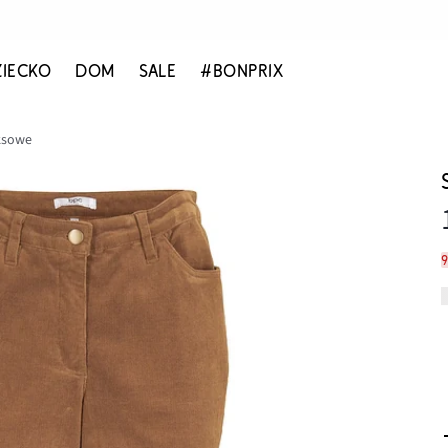
ZIECKO
DOM
SALE
#BONPRIX
ksowe
9