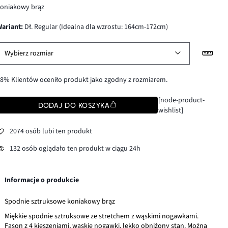
koniakowy brąz
wariant
:
Dł. Regular (Idealna dla wzrostu: 164cm-172cm)
Wybierz rozmiar
8% Klientów oceniło produkt jako zgodny z rozmiarem.
[node-product-
DODAJ DO KOSZYKA
wishlist]
2074 osób lubi ten produkt
132 osób oglądało ten produkt w ciągu 24h
Informacje o produkcie
Spodnie sztruksowe koniakowy brąz
Miękkie spodnie sztruksowe ze stretchem z wąskimi nogawkami.
Fason z 4 kieszeniami, wąskie nogawki, lekko obniżony stan. Można