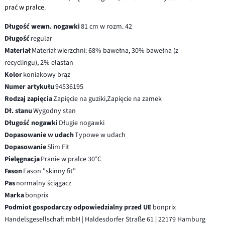
prać w pralce.
Długość wewn. nogawki
81 cm w rozm. 42
Długość
regular
Materiał
Materiał wierzchni: 68% bawełna, 30% bawełna (z
recyclingu), 2% elastan
Kolor
koniakowy brąz
Numer artykułu
94536195
Rodzaj zapięcia
Zapięcie na guziki,Zapięcie na zamek
Dł. stanu
Wygodny stan
Długość nogawki
Długie nogawki
Dopasowanie w udach
Typowe w udach
Dopasowanie
Slim Fit
Pielęgnacja
Pranie w pralce 30°C
Fason
Fason "skinny fit"
Pas
normalny ściągacz
Marka
bonprix
Podmiot gospodarczy odpowiedzialny przed UE
bonprix
Handelsgesellschaft mbH | Haldesdorfer Straße 61 | 22179 Hamburg