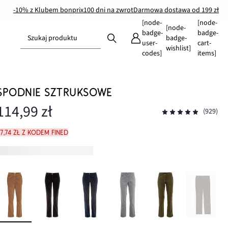
-10% z Klubem bonprix
100 dni na zwrot
Darmowa dostawa od 199 zł
[node-
[node-
[node-
badge-
badge-
Szukaj produktu
badge-
user-
cart-
wishlist]
codes]
items]
SPODNIE SZTRUKSOWE
114,99 zł
(929)
7,74 zł z kodem FINED