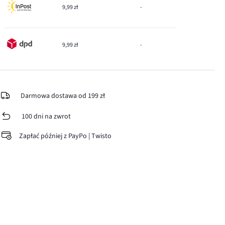
9,99 zł
-
9,99 zł
-
Darmowa dostawa od 199 zł
100 dni na zwrot
Zapłać później z PayPo | Twisto