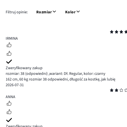
Filtruj opinie:
Rozmiar
Kolor
Ocena
5
IRMINA
Zweryfikowany zakup
rozmiar: 38
(odpowiedni)
,
wariant: Dł. Regular,
kolor: czarny
162 cm, 60 kg rozmiar 38 odpowiedni, długość za kostkę, jak lubię
2026-07-31
Ocena
2
ANNA
Zweryfikowany zakup