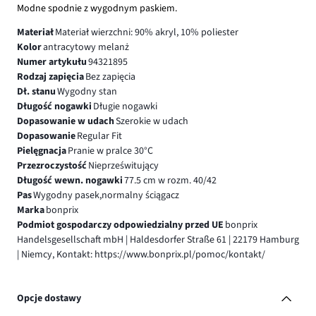
Modne spodnie z wygodnym paskiem.
Materiał
Materiał wierzchni: 90% akryl, 10% poliester
Kolor
antracytowy melanż
Numer artykułu
94321895
Rodzaj zapięcia
Bez zapięcia
Dł. stanu
Wygodny stan
Długość nogawki
Długie nogawki
Dopasowanie w udach
Szerokie w udach
Dopasowanie
Regular Fit
Pielęgnacja
Pranie w pralce 30°C
Przezroczystość
Nieprześwitujący
Długość wewn. nogawki
77.5 cm w rozm. 40/42
Pas
Wygodny pasek,normalny ściągacz
Marka
bonprix
Podmiot gospodarczy odpowiedzialny przed UE
bonprix
Handelsgesellschaft mbH | Haldesdorfer Straße 61 | 22179 Hamburg
| Niemcy, Kontakt: https://www.bonprix.pl/pomoc/kontakt/
Opcje dostawy