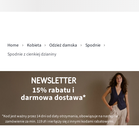
Home
Kobieta
Odzież damska
Spodnie
Spodnie z cienkiej dzianiny
NEWSLETTER
15% rabatu i
darmowa dostawa*
*Kod jest ważny przez 14 dni od daty otrzymania, obowiązuje na następne
zamówienie za min.
119 zł
i nie łączy się z innymi kodami rabatowymi.