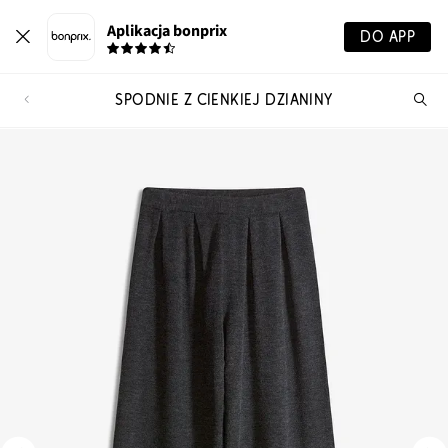
Aplikacja bonprix
DO APP
SPODNIE Z CIENKIEJ DZIANINY
Szu
pr