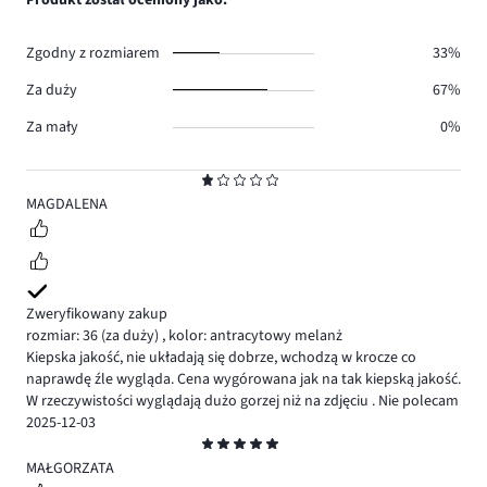
Produkt został oceniony jako:
1.
głosów
1.
Zgodny z rozmiarem
33%
Za duży
67%
Za mały
0%
Ocena
1
MAGDALENA
Zweryfikowany zakup
rozmiar: 36
(za duży)
,
kolor: antracytowy melanż
Kiepska jakość, nie układają się dobrze, wchodzą w krocze co
naprawdę źle wygląda. Cena wygórowana jak na tak kiepską jakość.
W rzeczywistości wyglądają dużo gorzej niż na zdjęciu . Nie polecam
2025-12-03
Ocena
5
MAŁGORZATA