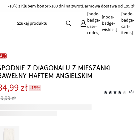
-10% z Klubem bonprix
100 dni na zwrot
Darmowa dostawa od 199 zł
[node-
[node-
[node-
badge-
badge-
Szukaj produktu
badge-
user-
cart-
wishlist]
codes]
items]
SALE
SPODNIE Z DIAGONALU Z MIESZANKI
BAWEŁNY HAFTEM ANGIELSKIM
84,99 zł
-15%
(8)
99,99 zł