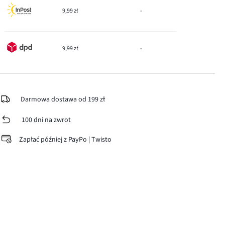
9,99 zł
-
9,99 zł
-
Darmowa dostawa od 199 zł
100 dni na zwrot
Zapłać później z PayPo | Twisto