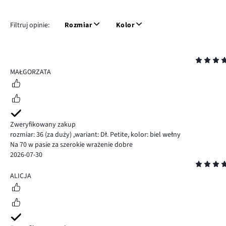
Filtruj opinie:
Rozmiar
Kolor
Ocena
5
MAŁGORZATA
Zweryfikowany zakup
rozmiar: 36
(za duży)
,
wariant: Dł. Petite,
kolor: biel wełny
Na 70 w pasie za szerokie wrażenie dobre
2026-07-30
Ocena
5
ALICJA