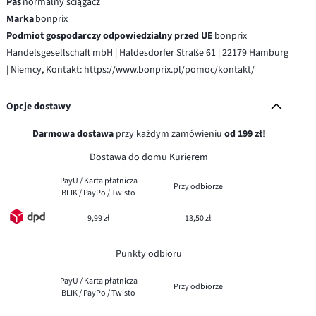
Pas
normalny ściągacz
Marka
bonprix
Podmiot gospodarczy odpowiedzialny przed UE
bonprix
Handelsgesellschaft mbH | Haldesdorfer Straße 61 | 22179 Hamburg
| Niemcy, Kontakt: https://www.bonprix.pl/pomoc/kontakt/
Opcje dostawy
Darmowa dostawa
przy każdym zamówieniu
od 199 zł
!
Dostawa do domu Kurierem
PayU / Karta płatnicza
Przy odbiorze
BLIK / PayPo / Twisto
9,99 zł
13,50 zł
Punkty odbioru
PayU / Karta płatnicza
Przy odbiorze
BLIK / PayPo / Twisto