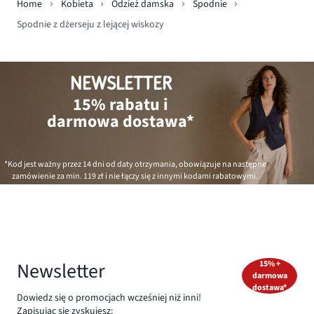
Home
Kobieta
Odzież damska
Spodnie
Spodnie z dżerseju z lejącej wiskozy
NEWSLETTER
15% rabatu i
darmowa dostawa*
*Kod jest ważny przez 14 dni od daty otrzymania, obowiązuje na następne
zamówienie za min.
119 zł
i nie łączy się z innymi kodami rabatowymi.
Newsletter
15% +
darmowa
dostawa*
Dowiedz się o promocjach wcześniej niż inni!
Zapisując się zyskujesz: