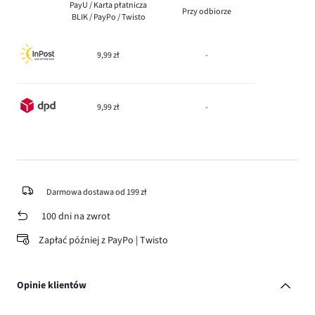
PayU / Karta płatnicza
Przy odbiorze
BLIK / PayPo / Twisto
9,99 zł
-
9,99 zł
-
Darmowa dostawa od 199 zł
100 dni na zwrot
Zapłać później z PayPo | Twisto
Opinie klientów