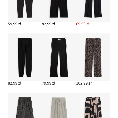
DODAJ DO KOSZYKA
Długa marynarka z dzianiny punto di roma
144,99 zł
59,99 zł
82,99 zł
69,99 zł
DODAJ DO KOSZYKA
Kolczyki wkrętki w kształcie kwiatków
34,99 zł
DODAJ DO KOSZYKA
82,99 zł
79,99 zł
102,99 zł