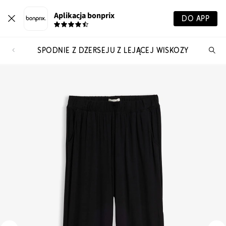
Aplikacja bonprix
DO APP
SPODNIE Z DŻERSEJU Z LEJĄCEJ WISKOZY
Szu
pr