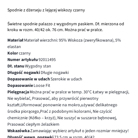
Spodnie z dżerseju z lejącej wiskozy czarny
Świetne spodnie palazzo z wygodnym paskiem. Dł. mierzona od
kroku w rozm. 40/42 ok. 76 cm. Można prać w pralce.
Materiał
Materiał wierzchni: 95% Wiskoza (zweryfikowana), 5%
elastan
Kolor
czarny
Numer artykułu
92011495
Dł. stanu
Wygodny stan
Długość nogawki
Długie nogawki
Dopasowanie w udach
Szerokie w udach
Dopasowanie
Loose Fit
Pielęgnacja
Można prać w pralce w temp. 30°C Łatwy w pielęgnacji,
Nie wybielać, Prasować, aby przywrócić pierwotny
kształt,Uformować ponownie na mokro,używać delikatnego
środka piorącego,Prać z podobnymi kolorami, Nie czyścić
chemicznie (Kółko – krzyż), Nie suszyć w suszarce bębnowej,
Prasować ciepłym żelazkiem
Wskazówka
Zamawiając wybierz artykuł o jeden rozmiar mniejszy!
Długość wewn. nogawki
73.5 cm w rozm. 40/42