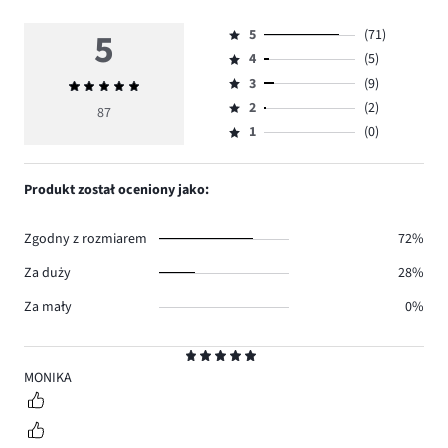
5
5
(71)
Ocena
4
(5)
5,
Ocena
ilość
3
(9)
Średnia
4,
Ocena
głosów
ocena
ilość
2
(2)
3,
87
Ocena
71.
5
głosów
ilość
1
(0)
2,
Ocena
5.
głosów
ilość
1,
9.
głosów
ilość
Produkt został oceniony jako:
2.
głosów
0.
Zgodny z rozmiarem
72%
Za duży
28%
Za mały
0%
Ocena
5
MONIKA