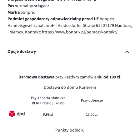
Pas
normalny ściągacz
Marka
bonprix
Podmiot gospodarczy odpowiedzialny przed UE
bonprix
Handelsgesellschaft mbH | Haldesdorfer Straße 61 | 22179 Hamburg
| Niemcy, Kontakt: https://www.bonprix.pl/pomoc/kontakt/
Opcje dostawy
Darmowa dostawa
przy każdym zamówieniu
od 199 zł
!
Dostawa do domu Kurierem
PayU / Karta płatnicza
Przy odbiorze
BLIK / PayPo / Twisto
9,99 zł
13,50 zł
Punkty odbioru