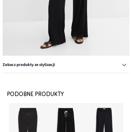
Zobacz produkty ze stylizacji
Spodnie z dżerseju z lejącej wiskozy
84,99 zł
PODOBNE PRODUKTY
DODAJ DO KOSZYKA
Sandały
39,99 zł