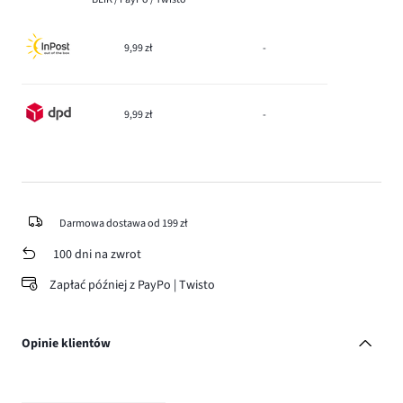
9,99 zł
-
9,99 zł
-
Darmowa dostawa od 199 zł
100 dni na zwrot
Zapłać później z PayPo | Twisto
Opinie klientów