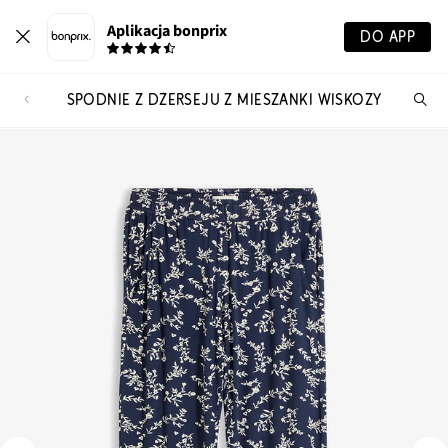
Aplikacja bonprix
DO APP
SPODNIE Z DŻERSEJU Z MIESZANKI WISKOZY
Szu
pr