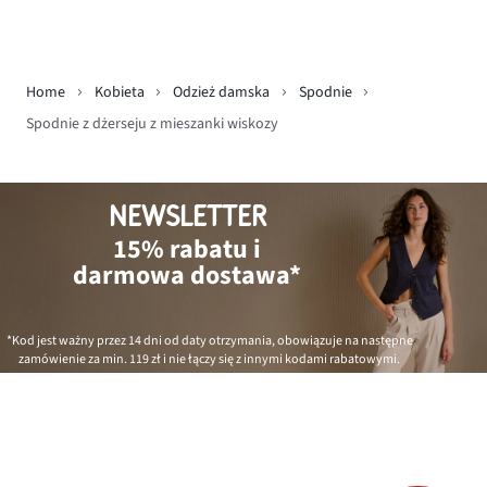
Home
Kobieta
Odzież damska
Spodnie
Spodnie z dżerseju z mieszanki wiskozy
NEWSLETTER
15% rabatu i
darmowa dostawa*
*Kod jest ważny przez 14 dni od daty otrzymania, obowiązuje na następne
zamówienie za min.
119 zł
i nie łączy się z innymi kodami rabatowymi.