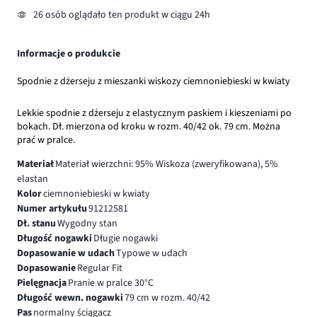
26 osób oglądało ten produkt w ciągu 24h
Informacje o produkcie
Spodnie z dżerseju z mieszanki wiskozy ciemnoniebieski w kwiaty
Lekkie spodnie z dżerseju z elastycznym paskiem i kieszeniami po
bokach. Dł. mierzona od kroku w rozm. 40/42 ok. 79 cm. Można
prać w pralce.
Materiał
Materiał wierzchni: 95% Wiskoza (zweryfikowana), 5%
elastan
Kolor
ciemnoniebieski w kwiaty
Numer artykułu
91212581
Dł. stanu
Wygodny stan
Długość nogawki
Długie nogawki
Dopasowanie w udach
Typowe w udach
Dopasowanie
Regular Fit
Pielęgnacja
Pranie w pralce 30°C
Długość wewn. nogawki
79 cm w rozm. 40/42
Pas
normalny ściągacz