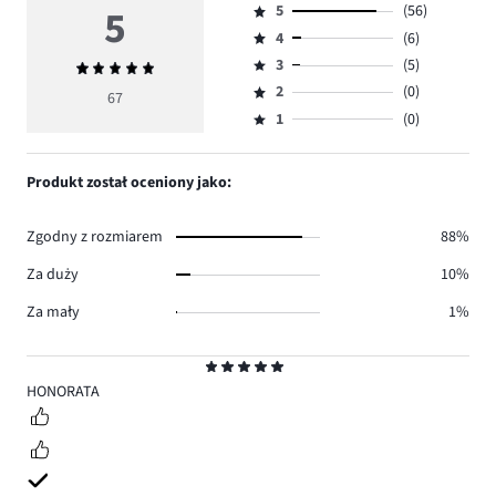
5
5
(56)
Ocena
4
(6)
5,
Ocena
ilość
3
(5)
Średnia
4,
Ocena
głosów
ocena
ilość
2
(0)
3,
67
Ocena
56.
5
głosów
ilość
1
(0)
2,
Ocena
6.
głosów
ilość
1,
5.
głosów
ilość
Produkt został oceniony jako:
0.
głosów
0.
Zgodny z rozmiarem
88%
Za duży
10%
Za mały
1%
Ocena
5
HONORATA