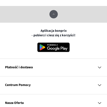
Aplikacja bonprix
- pobierz i ciesz się z korzyści!
Płatność i dostawa
MasterCard
Centrum Pomocy
Płatność online (PayU)
VISA
BLIK
Pytania i odpowiedzi
Google pay
Dostawa i płatność
Nasza Oferta
Zwroty i reklamacje
Apple pay