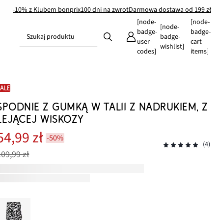
-10% z Klubem bonprix
100 dni na zwrot
Darmowa dostawa od 199 zł
[node-
[node-
[node-
badge-
badge-
Szukaj produktu
badge-
user-
cart-
wishlist]
codes]
items]
SALE
SPODNIE Z GUMKĄ W TALII Z NADRUKIEM, Z
LEJĄCEJ WISKOZY
54,99 zł
-50%
(4)
109,99 zł