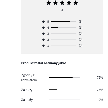
Średnia
ocena
4
5
5
(3)
Ocena
4
(1)
5,
Ocena
ilość
3
(0)
4,
Ocena
głosów
ilość
2
(0)
3,
Ocena
3.
głosów
ilość
1
(0)
2,
Ocena
1.
głosów
ilość
1,
0.
głosów
ilość
0.
głosów
Produkt został oceniony jako:
0.
Zgodny z
75%
rozmiarem
Za duży
25%
Za mały
0%