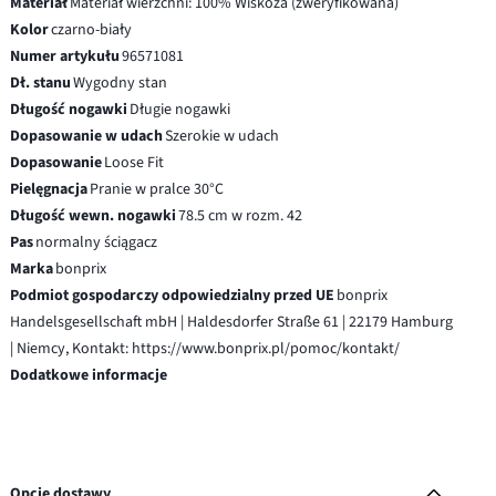
Materiał
Materiał wierzchni: 100% Wiskoza (zweryfikowana)
Kolor
czarno-biały
Numer artykułu
96571081
Dł. stanu
Wygodny stan
Długość nogawki
Długie nogawki
Dopasowanie w udach
Szerokie w udach
Dopasowanie
Loose Fit
Pielęgnacja
Pranie w pralce 30°C
Długość wewn. nogawki
78.5 cm w rozm. 42
Pas
normalny ściągacz
Marka
bonprix
Podmiot gospodarczy odpowiedzialny przed UE
bonprix
Handelsgesellschaft mbH | Haldesdorfer Straße 61 | 22179 Hamburg
| Niemcy, Kontakt: https://www.bonprix.pl/pomoc/kontakt/
Dodatkowe informacje
Opcje dostawy