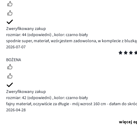
Zweryfikowany zakup
rozmiar: 44
(odpowiedni)
,
kolor: czarno-biały
spodnie super, materiał, wzór,jestem zadowolona, w komplecie z bluzką 
2026-07-07
Ocena
5
BOŻENA
Zweryfikowany zakup
rozmiar: 42
(odpowiedni)
,
kolor: czarno-biały
fajny materiał, oczywiście za długie - mój wzrost 160 cm - dałam do skró
2026-04-28
więcej o