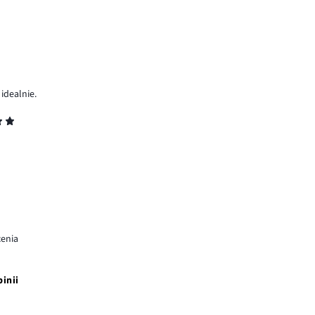
idealnie.
cenia
pinii