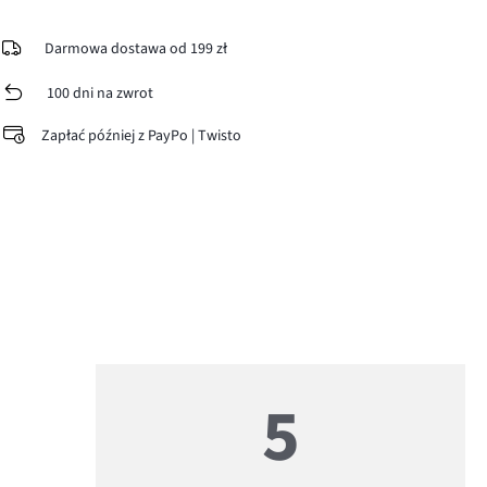
Darmowa dostawa od 199 zł
100 dni na zwrot
Zapłać później z PayPo | Twisto
5