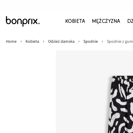
KOBIETA
MĘŻCZYZNA
D
Home
Kobieta
Odzież damska
Spodnie
Spodnie z gumk