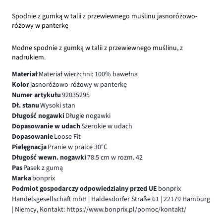
Spodnie z gumką w talii z przewiewnego muślinu jasnoróżowo-
różowy w panterkę
Modne spodnie z gumką w talii z przewiewnego muślinu, z
nadrukiem.
Materiał
Materiał wierzchni: 100% bawełna
Kolor
jasnoróżowo-różowy w panterkę
Numer artykułu
92035295
Dł. stanu
Wysoki stan
Długość nogawki
Długie nogawki
Dopasowanie w udach
Szerokie w udach
Dopasowanie
Loose Fit
Pielęgnacja
Pranie w pralce 30°C
Długość wewn. nogawki
78.5 cm w rozm. 42
Pas
Pasek z gumą
Marka
bonprix
Podmiot gospodarczy odpowiedzialny przed UE
bonprix
Handelsgesellschaft mbH | Haldesdorfer Straße 61 | 22179 Hamburg
| Niemcy, Kontakt: https://www.bonprix.pl/pomoc/kontakt/