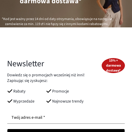
darmowa dostawa*
*Kod jest ważny przez 14 dni od daty otrzymania, obowiązuje na następne
zamówienie za min.
119 zł
i nie łączy się z innymi kodami rabatowymi.
Newsletter
15% +
darmowa
dostawa*
Dowiedz się o promocjach wcześniej niż inni!
Zapisując się zyskujesz:
Rabaty
Promocje
Wyprzedaże
Najnowsze trendy
Twój adres e-mail *