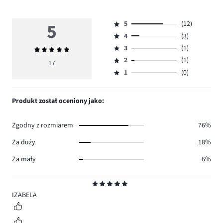
5
5
(12)
Ocena
4
(3)
5,
Ocena
ilość
3
(1)
Średnia
4,
Ocena
głosów
ocena
ilość
2
(1)
3,
17
Ocena
12.
5
głosów
ilość
1
(0)
2,
Ocena
3.
głosów
ilość
1,
1.
głosów
ilość
Produkt został oceniony jako:
1.
głosów
0.
Zgodny z rozmiarem
76%
Za duży
18%
Za mały
6%
Ocena
5
IZABELA