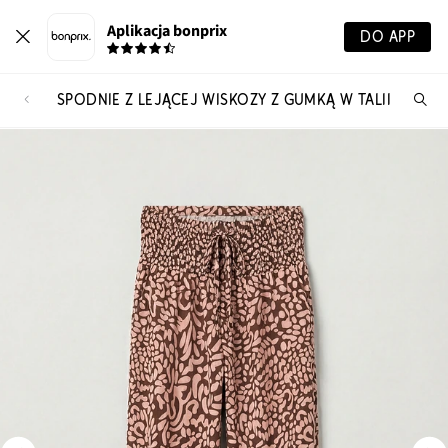
Aplikacja bonprix
DO APP
SPODNIE Z LEJĄCEJ WISKOZY Z GUMKĄ W TALII
Szu
pr