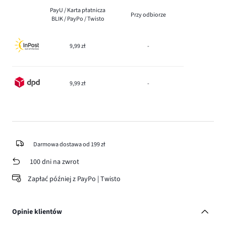
PayU / Karta płatnicza
Przy odbiorze
BLIK / PayPo / Twisto
9,99 zł
-
9,99 zł
-
Darmowa dostawa od 199 zł
100 dni na zwrot
Zapłać później z PayPo | Twisto
Opinie klientów