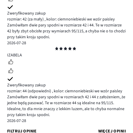
Zweryfikowany zakup
rozmiar: 42
(za mały)
,
kolor: ciemnoniebieski we wzór paisley
Zamówiłam dwie pary spodni w rozmiarze 42 i 44. Te w rozmiarze
42 były zbyt obcisłe przy wymiarach 95/115, a chyba nie o to chodzi
przy takim kroju spodni.
2026-07-28
Ocena
5
IZABELA
Zweryfikowany zakup
rozmiar: 44
(odpowiedni)
,
kolor: ciemnoniebieski we wzór paisley
Zamówiłam dwie pary spodni w rozmiarach 42 i 44 z założeniem, że
jedne będą pasować. Te w rozmiarze 44 są idealne na 95/115.
Idealne, to dla mnie znaczy z lekkim luzem, ale to chyba normalne
przy takim kroju spodni.
2026-07-28
FILTRUJ OPINIE
WIĘCEJ OPINII