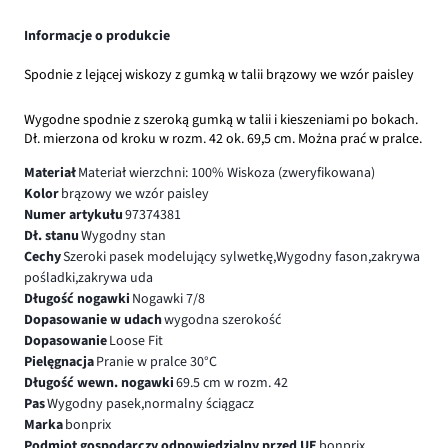
Informacje o produkcie
Spodnie z lejącej wiskozy z gumką w talii brązowy we wzór paisley
Wygodne spodnie z szeroką gumką w talii i kieszeniami po bokach.
Dł. mierzona od kroku w rozm. 42 ok. 69,5 cm. Można prać w pralce.
Materiał
Materiał wierzchni: 100% Wiskoza (zweryfikowana)
Kolor
brązowy we wzór paisley
Numer artykułu
97374381
Dł. stanu
Wygodny stan
Cechy
Szeroki pasek modelujący sylwetkę,Wygodny fason,zakrywa
pośladki,zakrywa uda
Długość nogawki
Nogawki 7/8
Dopasowanie w udach
wygodna szerokość
Dopasowanie
Loose Fit
Pielęgnacja
Pranie w pralce 30°C
Długość wewn. nogawki
69.5 cm w rozm. 42
Pas
Wygodny pasek,normalny ściągacz
Marka
bonprix
Podmiot gospodarczy odpowiedzialny przed UE
bonprix