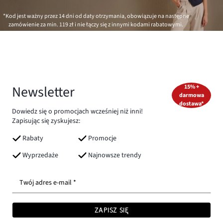
*Kod jest ważny przez 14 dni od daty otrzymania, obowiązuje na następne
zamówienie za min.
119 zł
i nie łączy się z innymi kodami rabatowymi.
Newsletter
15% +
darmowa
dostawa*
Dowiedz się o promocjach wcześniej niż inni!
Zapisując się zyskujesz:
Rabaty
Promocje
Wyprzedaże
Najnowsze trendy
Twój adres e-mail *
ZAPISZ SIĘ