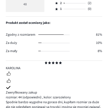
głosów
ocena
ilość
2
(2)
3,
48
Ocena
39.
5
głosów
ilość
1
(0)
2,
Ocena
6.
głosów
ilość
1,
1.
głosów
ilość
Produkt został oceniony jako:
2.
głosów
0.
Zgodny z rozmiarem
81%
Za duży
10%
Za mały
8%
Ocena
5
KAROLINA
Zweryfikowany zakup
rozmiar: 44
(odpowiedni)
,
kolor: szarozielony
Spodnie bardzo wygodne na gorace dni, kupiłam rozmiar za duże
ale nie odesłałam ponieważ są troczki i można się mocniej związać,