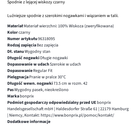
Spodnie z lejącej wiskozy czarny
Luźniejsze spodnie z szerokimi nogawkami i wiązaniem w talii.
Materiał
Materiał wierzchni: 100% Wiskoza (zweryfikowana)
Kolor
czarny
Numer artykułu
96318095
Rodzaj zapięcia
Bez zapięcia
Dł. stanu
Wygodny stan
Długość nogawki
Długie nogawki
Dopasowanie w udach
Szerokie w udach
Dopasowanie
Regular Fit
Pielęgnacja
Pranie w pralce 30°C
Długość wewn. nogawki
73.5 cm w rozm. 42
Pas
Wygodny pasek, nieokreślono
Marka
bonprix
Podmiot gospodarczy odpowiedzialny przed UE
bonprix
Handelsgesellschaft mbH | Haldesdorfer Straße 61 | 22179 Hamburg
| Niemcy, Kontakt: https://www.bonprix.pl/pomoc/kontakt/
Dodatkowe informacje