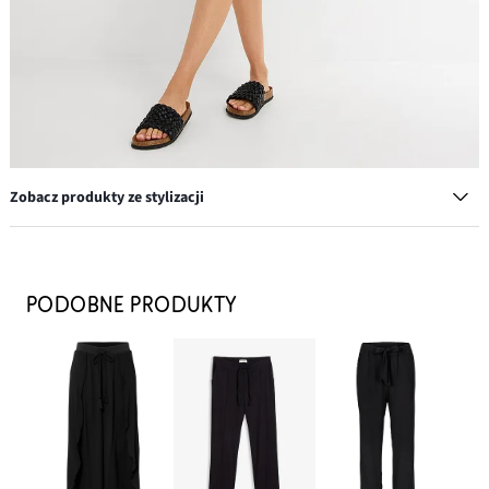
Zobacz produkty ze stylizacji
Czapka z daszkiem z haftem
49,99 zł
PODOBNE PRODUKTY
DODAJ DO KOSZYKA
Bluza oversize z czystej bawełny organicznej
74,99 zł
DODAJ DO KOSZYKA
Klapki z ozdobną plecionką