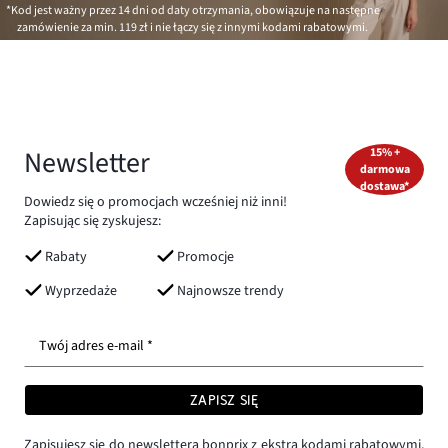
*Kod jest ważny przez 14 dni od daty otrzymania, obowiązuje na następne
zamówienie za min.
119 zł
i nie łączy się z innymi kodami rabatowymi.
Newsletter
15% +
darmowa
dostawa*
Dowiedz się o promocjach wcześniej niż inni!
Zapisując się zyskujesz:
Rabaty
Promocje
Wyprzedaże
Najnowsze trendy
Twój adres e-mail *
ZAPISZ SIĘ
Zapisujesz się do newslettera bonprix z ekstra kodami rabatowymi,