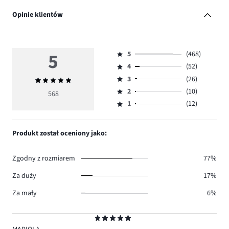
Opinie klientów
5
5
(468)
Ocena
4
(52)
5,
Ocena
ilość
3
(26)
Średnia
4,
Ocena
głosów
ocena
ilość
2
(10)
3,
568
Ocena
468.
5
głosów
ilość
1
(12)
2,
Ocena
52.
głosów
ilość
1,
26.
głosów
ilość
Produkt został oceniony jako:
10.
głosów
12.
Zgodny z rozmiarem
77%
Za duży
17%
Za mały
6%
Ocena
5