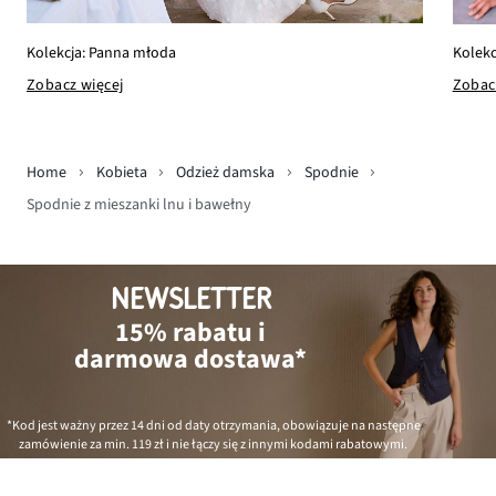
Kolekcja: Panna młoda
Kolekc
Zobacz więcej
Zobac
Home
Kobieta
Odzież damska
Spodnie
Spodnie z mieszanki lnu i bawełny
NEWSLETTER
15% rabatu i
darmowa dostawa*
*Kod jest ważny przez 14 dni od daty otrzymania, obowiązuje na następne
zamówienie za min.
119 zł
i nie łączy się z innymi kodami rabatowymi.