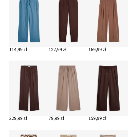
Chusta ze wzorem w kwiaty (2 szt.)
64,99 zł
DODAJ DO KOSZYKA
Tank top
37,99 zł
114,99 zł
122,99 zł
169,99 zł
DODAJ DO KOSZYKA
Torebka worek z ozdobnymi sprzączkami
59,99 zł
DODAJ DO KOSZYKA
229,99 zł
79,99 zł
159,99 zł