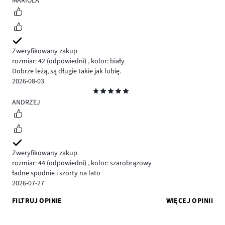
MARIOLA
Zweryfikowany zakup
rozmiar: 42
(odpowiedni)
,
kolor: biały
Dobrze leżą, są długie takie jak lubię.
2026-08-03
Ocena
5
ANDRZEJ
Zweryfikowany zakup
rozmiar: 44
(odpowiedni)
,
kolor: szarobrązowy
ładne spodnie i szorty na lato
2026-07-27
FILTRUJ OPINIE
WIĘCEJ OPINII