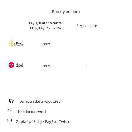
Punkty odbioru
PayU / Karta płatnicza
Przy odbiorze
BLIK / PayPo / Twisto
9,99 zł
-
9,99 zł
-
Darmowa dostawa od 199 zł
100 dni na zwrot
Zapłać później z PayPo | Twisto