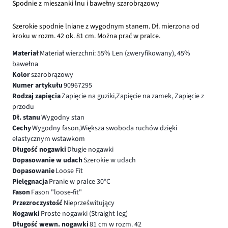
Spodnie z mieszanki lnu i bawełny szarobrązowy
Szerokie spodnie lniane z wygodnym stanem. Dł. mierzona od
kroku w rozm. 42 ok. 81 cm. Można prać w pralce.
Materiał
Materiał wierzchni: 55% Len (zweryfikowany), 45%
bawełna
Kolor
szarobrązowy
Numer artykułu
90967295
Rodzaj zapięcia
Zapięcie na guziki,Zapięcie na zamek, Zapięcie z
przodu
Dł. stanu
Wygodny stan
Cechy
Wygodny fason,Większa swoboda ruchów dzięki
elastycznym wstawkom
Długość nogawki
Długie nogawki
Dopasowanie w udach
Szerokie w udach
Dopasowanie
Loose Fit
Pielęgnacja
Pranie w pralce 30°C
Fason
Fason "loose-fit"
Przezroczystość
Nieprześwitujący
Nogawki
Proste nogawki (Straight leg)
Długość wewn. nogawki
81 cm w rozm. 42