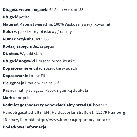
Długość wewn. nogawki
64.5 cm w rozm. 38
Długość
petite
Materiał
Materiał wierzchni: 100% Wiskoza (zweryfikowana)
Kolor
w paski zebry piaskowy / czarny
Numer artykułu
94935081
Rodzaj zapięcia
Bez zapięcia
Dł. stanu
Wysoki stan
Długość nogawki
Długość przed kostkę
Dopasowanie w udach
Szerokie w udach
Dopasowanie
Loose Fit
Pielęgnacja
Pranie w pralce 30°C
Pas
normalny ściągacz, Pasek z gumką dookoła
Marka
bonprix
Podmiot gospodarczy odpowiedzialny przed UE
bonprix
Handelsgesellschaft mbH | Haldesdorfer Straße 61 | 22179 Hamburg
| Niemcy, Kontakt: https://www.bonprix.pl/pomoc/kontakt/
Dodatkowe informacje