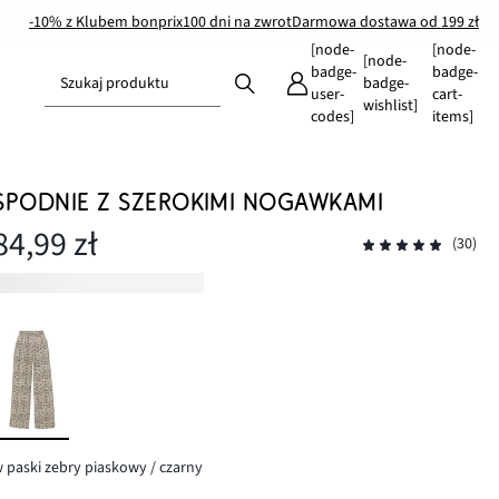
-10% z Klubem bonprix
100 dni na zwrot
Darmowa dostawa od 199 zł
[node-
[node-
[node-
badge-
badge-
Szukaj produktu
badge-
user-
cart-
wishlist]
codes]
items]
SPODNIE Z SZEROKIMI NOGAWKAMI
84,99 zł
(30)
 paski zebry piaskowy / czarny