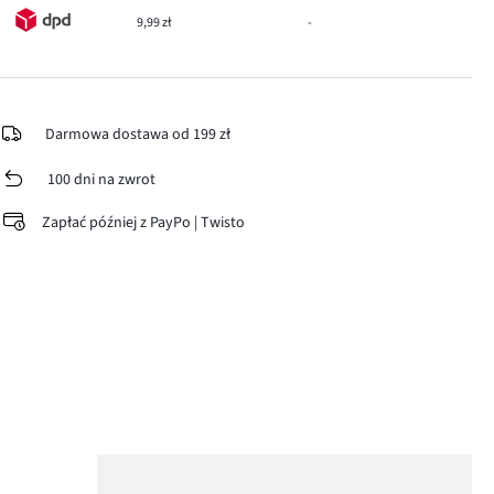
9,99 zł
-
Darmowa dostawa od 199 zł
100 dni na zwrot
Zapłać później z PayPo | Twisto