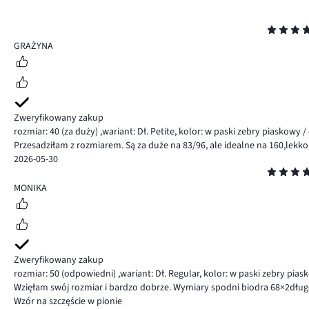
Ocena
4
GRAŻYNA
Zweryfikowany zakup
rozmiar: 40
(za duży)
,
wariant: Dł. Petite,
kolor: w paski zebry piaskowy /
Przesadziłam z rozmiarem. Są za duże na 83/96, ale idealne na 160,lekko 
2026-05-30
Ocena
5
MONIKA
Zweryfikowany zakup
rozmiar: 50
(odpowiedni)
,
wariant: Dł. Regular,
kolor: w paski zebry pias
Wzięłam swój rozmiar i bardzo dobrze. Wymiary spodni biodra 68×2długoś
Wzór na szczęście w pionie