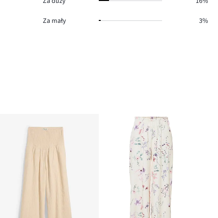
Za duży
16%
Za mały
3%