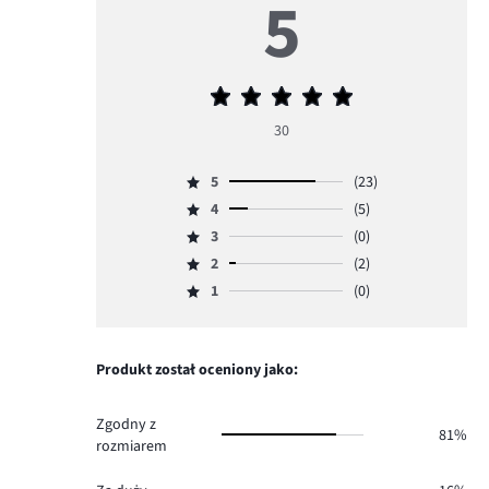
5
Średnia
ocena
30
5
5
(23)
Ocena
4
(5)
5,
Ocena
ilość
3
(0)
4,
Ocena
głosów
ilość
2
(2)
3,
Ocena
23.
głosów
ilość
1
(0)
2,
Ocena
5.
głosów
ilość
1,
0.
głosów
ilość
2.
głosów
Produkt został oceniony jako:
0.
Zgodny z
81%
rozmiarem