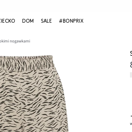
ZIECKO
DOM
SALE
#BONPRIX
rokimi nogawkami
w