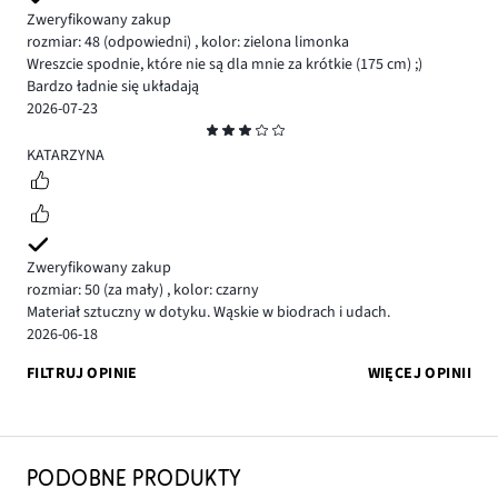
Zweryfikowany zakup
rozmiar: 48
(odpowiedni)
,
kolor: zielona limonka
Wreszcie spodnie, które nie są dla mnie za krótkie (175 cm) ;)
Bardzo ładnie się układają
2026-07-23
Ocena
3
KATARZYNA
Zweryfikowany zakup
rozmiar: 50
(za mały)
,
kolor: czarny
Materiał sztuczny w dotyku. Wąskie w biodrach i udach.
2026-06-18
FILTRUJ OPINIE
WIĘCEJ OPINII
PODOBNE PRODUKTY