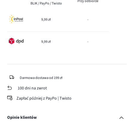
Przy odbiorze
BLIK / PayPo / Twisto
9,99 zł
-
9,99 zł
-
Darmowa dostawa od 199 zł
100 dni na zwrot
Zapłać później z PayPo | Twisto
Opinie klientów