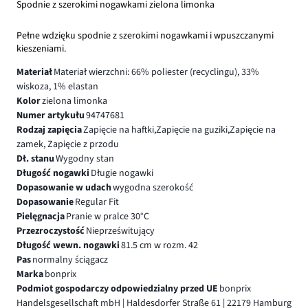
Spodnie z szerokimi nogawkami zielona limonka
Pełne wdzięku spodnie z szerokimi nogawkami i wpuszczanymi
kieszeniami.
Materiał
Materiał wierzchni: 66% poliester (recyclingu), 33%
wiskoza, 1% elastan
Kolor
zielona limonka
Numer artykułu
94747681
Rodzaj zapięcia
Zapięcie na haftki,Zapięcie na guziki,Zapięcie na
zamek, Zapięcie z przodu
Dł. stanu
Wygodny stan
Długość nogawki
Długie nogawki
Dopasowanie w udach
wygodna szerokość
Dopasowanie
Regular Fit
Pielęgnacja
Pranie w pralce 30°C
Przezroczystość
Nieprześwitujący
Długość wewn. nogawki
81.5 cm w rozm. 42
Pas
normalny ściągacz
Marka
bonprix
Podmiot gospodarczy odpowiedzialny przed UE
bonprix
Handelsgesellschaft mbH | Haldesdorfer Straße 61 | 22179 Hamburg