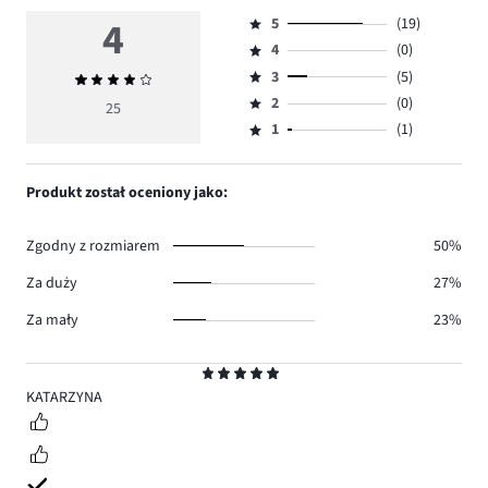
4
5
(19)
Ocena
4
(0)
5,
Ocena
ilość
3
(5)
Średnia
4,
Ocena
głosów
ocena
ilość
2
(0)
3,
25
Ocena
19.
4
głosów
ilość
1
(1)
2,
Ocena
0.
głosów
ilość
1,
5.
głosów
ilość
Produkt został oceniony jako:
0.
głosów
1.
Zgodny z rozmiarem
50%
Za duży
27%
Za mały
23%
Ocena
5
KATARZYNA