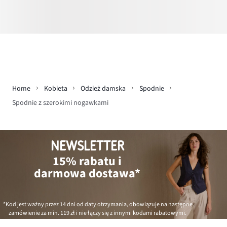
Home
Kobieta
Odzież damska
Spodnie
Spodnie z szerokimi nogawkami
NEWSLETTER
15% rabatu i
darmowa dostawa*
*Kod jest ważny przez 14 dni od daty otrzymania, obowiązuje na następne
zamówienie za min.
119 zł
i nie łączy się z innymi kodami rabatowymi.