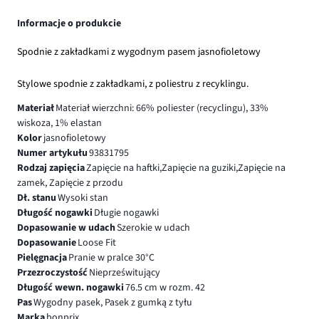
Informacje o produkcie
Spodnie z zakładkami z wygodnym pasem jasnofioletowy
Stylowe spodnie z zakładkami, z poliestru z recyklingu.
Materiał
Materiał wierzchni: 66% poliester (recyclingu), 33%
wiskoza, 1% elastan
Kolor
jasnofioletowy
Numer artykułu
93831795
Rodzaj zapięcia
Zapięcie na haftki,Zapięcie na guziki,Zapięcie na
zamek, Zapięcie z przodu
Dł. stanu
Wysoki stan
Długość nogawki
Długie nogawki
Dopasowanie w udach
Szerokie w udach
Dopasowanie
Loose Fit
Pielęgnacja
Pranie w pralce 30°C
Przezroczystość
Nieprześwitujący
Długość wewn. nogawki
76.5 cm w rozm. 42
Pas
Wygodny pasek, Pasek z gumką z tyłu
Marka
bonprix