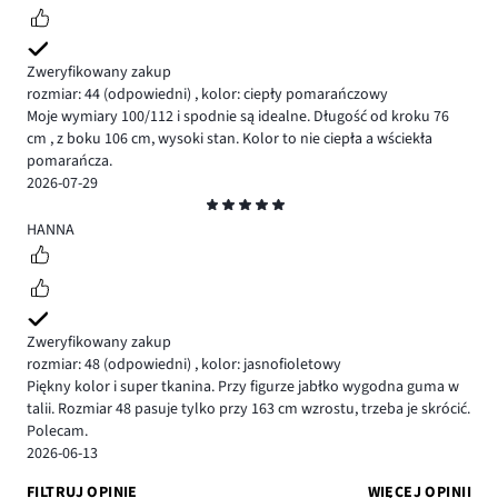
Zweryfikowany zakup
rozmiar: 44
(odpowiedni)
,
kolor: ciepły pomarańczowy
Moje wymiary 100/112 i spodnie są idealne. Długość od kroku 76
cm , z boku 106 cm, wysoki stan. Kolor to nie ciepła a wściekła
pomarańcza.
2026-07-29
Ocena
5
HANNA
Zweryfikowany zakup
rozmiar: 48
(odpowiedni)
,
kolor: jasnofioletowy
Piękny kolor i super tkanina. Przy figurze jabłko wygodna guma w
talii. Rozmiar 48 pasuje tylko przy 163 cm wzrostu, trzeba je skrócić.
Polecam.
2026-06-13
FILTRUJ OPINIE
WIĘCEJ OPINII