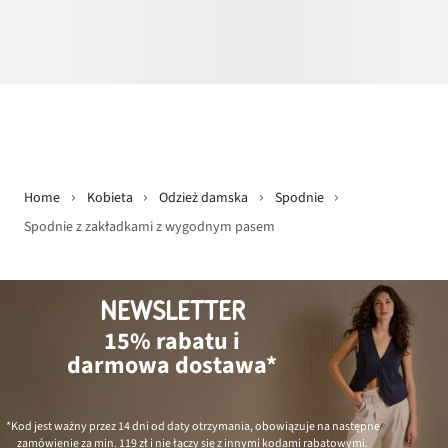
Home
Kobieta
Odzież damska
Spodnie
Spodnie z zakładkami z wygodnym pasem
NEWSLETTER
15% rabatu i
darmowa dostawa*
*Kod jest ważny przez 14 dni od daty otrzymania, obowiązuje na następne
zamówienie za min.
119 zł
i nie łączy się z innymi kodami rabatowymi.