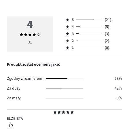
4
5
(21)
Ocena
4
(5)
5,
Ocena
ilość
3
(3)
Średnia
4,
Ocena
głosów
ocena
ilość
2
(2)
3,
31
Ocena
21.
4
głosów
ilość
1
(0)
2,
Ocena
5.
głosów
ilość
1,
3.
głosów
ilość
Produkt został oceniony jako:
2.
głosów
0.
Zgodny z rozmiarem
58%
Za duży
42%
Za mały
0%
Ocena
5
ELŻBIETA