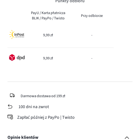
Punkty odbioru
PayU / Karta płatnicza
Przy odbiorze
BLIK / PayPo / Twisto
9,99 zł
-
9,99 zł
-
Darmowa dostawa od 199 zł
100 dni na zwrot
Zapłać później z PayPo | Twisto
Opinie klientów