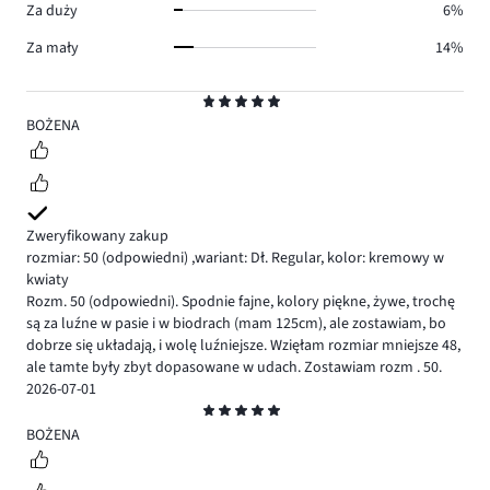
Za duży
6%
Za mały
14%
Ocena
5
BOŻENA
Zweryfikowany zakup
rozmiar: 50
(odpowiedni)
,
wariant: Dł. Regular,
kolor: kremowy w
kwiaty
Rozm. 50 (odpowiedni). Spodnie fajne, kolory piękne, żywe, trochę
są za luźne w pasie i w biodrach (mam 125cm), ale zostawiam, bo
dobrze się układają, i wolę luźniejsze. Wzięłam rozmiar mniejsze 48,
ale tamte były zbyt dopasowane w udach. Zostawiam rozm . 50.
2026-07-01
Ocena
5
BOŻENA