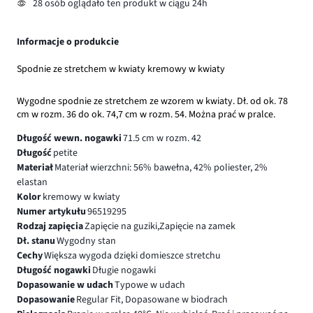
28 osób oglądało ten produkt w ciągu 24h
Informacje o produkcie
Spodnie ze stretchem w kwiaty kremowy w kwiaty
Wygodne spodnie ze stretchem ze wzorem w kwiaty. Dł. od ok. 78
cm w rozm. 36 do ok. 74,7 cm w rozm. 54. Można prać w pralce.
Długość wewn. nogawki
71.5 cm w rozm. 42
Długość
petite
Materiał
Materiał wierzchni: 56% bawełna, 42% poliester, 2%
elastan
Kolor
kremowy w kwiaty
Numer artykułu
96519295
Rodzaj zapięcia
Zapięcie na guziki,Zapięcie na zamek
Dł. stanu
Wygodny stan
Cechy
Większa wygoda dzięki domieszce stretchu
Długość nogawki
Długie nogawki
Dopasowanie w udach
Typowe w udach
Dopasowanie
Regular Fit, Dopasowane w biodrach