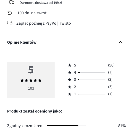
Darmowa dostawa od 199 zł
100 dni na zwrot
Zapłać później z PayPo | Twisto
Opinie klientów
5
5
(90)
Ocena
4
(7)
5,
Ocena
ilość
3
(2)
Średnia
4,
Ocena
głosów
ocena
ilość
2
(3)
3,
103
Ocena
90.
5
głosów
ilość
1
(1)
2,
Ocena
7.
głosów
ilość
1,
2.
głosów
ilość
Produkt został oceniony jako:
3.
głosów
1.
Zgodny z rozmiarem
81%