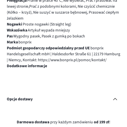
Pielęgnacja
Pranie w pralce 40°C, Nie wybielać, Prać i prasować na
lewej stronie,Prać z podobnymi kolorami, Nie czyścić chemicznie
(Kółko – krzyż), Nie suszyć w suszarce bębnowej, Prasować ciepłym
żelazkiem
Nogawki
Proste nogawki (Straight leg)
Wskazówka
Artykuł wypada mniejszy
Pas
Wygodny pasek, Pasek z gumką po bokach
Marka
bonprix
Podmiot gospodarczy odpowiedzialny przed UE
bonprix
Handelsgesellschaft mbH | Haldesdorfer Straße 61 | 22179 Hamburg
| Niemcy, Kontakt: https://www.bonprix.pl/pomoc/kontakt/
Dodatkowe informacje
Opcje dostawy
Darmowa dostawa
przy każdym zamówieniu
od 199 zł
!