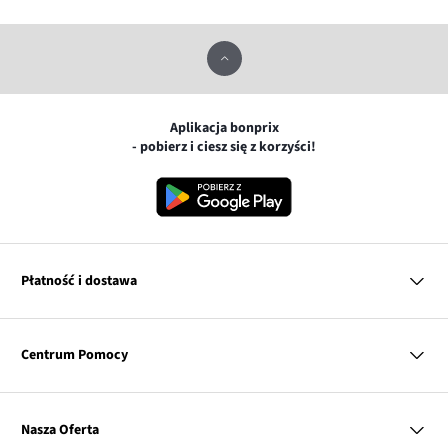
Aplikacja bonprix
- pobierz i ciesz się z korzyści!
Płatność i dostawa
MasterCard
Centrum Pomocy
Płatność online (PayU)
VISA
BLIK
Pytania i odpowiedzi
Google pay
Dostawa i płatność
Nasza Oferta
Zwroty i reklamacje
Apple pay