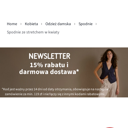
Home
Kobieta
Odzież damska
Spodnie
Spodnie ze stretchem w kwiaty
NEWSLETTER
15% rabatu i
darmowa dostawa*
*Kod jest ważny przez 14 dni od daty otrzymania, obowiązuje na następne
zamówienie za min.
119 zł
i nie łączy się z innymi kodami rabatowymi.