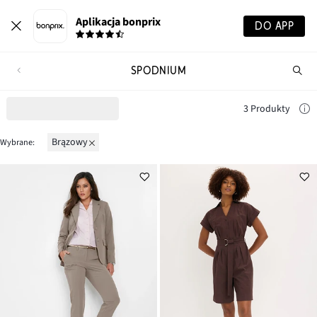
Aplikacja bonprix
DO APP
SPODNIUM
Szu
pr
3 Produkty
brązowy
Wybrane: