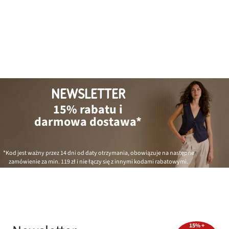
NEWSLETTER
15% rabatu i
darmowa dostawa*
*Kod jest ważny przez 14 dni od daty otrzymania, obowiązuje na następne
zamówienie za min.
119 zł
i nie łączy się z innymi kodami rabatowymi.
15% +