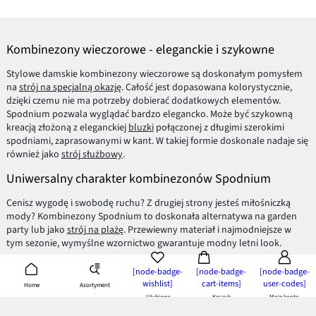
Kombinezony wieczorowe - eleganckie i szykowne
Stylowe damskie kombinezony wieczorowe są doskonałym pomysłem
na
strój na specjalną okazję
. Całość jest dopasowana kolorystycznie,
dzięki czemu nie ma potrzeby dobierać dodatkowych elementów.
Spodnium pozwala wyglądać bardzo elegancko. Może być szykowną
kreacją złożoną z eleganckiej
bluzki
połączonej z długimi szerokimi
spodniami, zaprasowanymi w kant. W takiej formie doskonale nadaje się
również jako
strój służbowy
.
Uniwersalny charakter kombinezonów Spodnium
Cenisz wygodę i swobodę ruchu? Z drugiej strony jesteś miłośniczką
mody? Kombinezony Spodnium to doskonała alternatywa na garden
party lub jako
strój na plażę
. Przewiewny materiał i najmodniejsze w
tym sezonie, wymyślne wzornictwo gwarantuje modny letni look.
Kombinezony Spodnium to również świetny strój domowy.
[node-badge-
[node-badge-
[node-badge-
Komfortowy, luźny i dający swobodę ruchu - piżama party, a może
wishlist]
cart-items]
user-codes]
Asortyment
Home
leniuchowanie przed telewizorem?
Ulubione
Koszyk
Moje konto