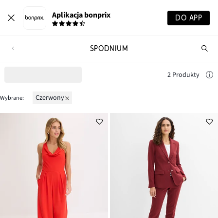
Aplikacja bonprix
DO APP
SPODNIUM
Szu
pr
2 Produkty
czerwony
Wybrane: