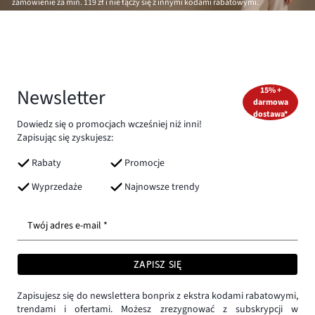
zamówienie za min.
119 zł
i nie łączy się z innymi kodami rabatowymi.
Newsletter
15% +
darmowa
dostawa*
Dowiedz się o promocjach wcześniej niż inni!
Zapisując się zyskujesz:
Rabaty
Promocje
Wyprzedaże
Najnowsze trendy
Twój adres e-mail *
ZAPISZ SIĘ
Zapisujesz się do newslettera bonprix z ekstra kodami rabatowymi,
trendami i ofertami. Możesz zrezygnować z subskrypcji w