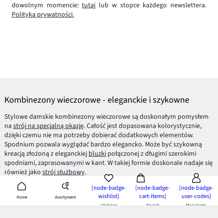
dowolnym momencie:
tutaj
lub w stopce każdego newslettera.
Polityka prywatności.
Kombinezony wieczorowe - eleganckie i szykowne
Stylowe damskie kombinezony wieczorowe są doskonałym pomysłem
na
strój na specjalną okazję
. Całość jest dopasowana kolorystycznie,
dzięki czemu nie ma potrzeby dobierać dodatkowych elementów.
Spodnium pozwala wyglądać bardzo elegancko. Może być szykowną
kreacją złożoną z eleganckiej
bluzki
połączonej z długimi szerokimi
spodniami, zaprasowanymi w kant. W takiej formie doskonale nadaje się
również jako
strój służbowy
.
Uniwersalny charakter kombinezonów Spodnium
[node-badge-
[node-badge-
[node-badge-
wishlist]
cart-items]
user-codes]
Asortyment
Home
Cenisz wygodę i swobodę ruchu? Z drugiej strony jesteś miłośniczką
Ulubione
Koszyk
Moje konto
mody? Kombinezony Spodnium to doskonała alternatywa na garden