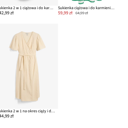
Sukienka 2 w 1 ciążowa i do karmienia piersią
Sukienka ciążowa i do karmienia ze zrównoważonej wiskozy
42,99 zł
59,99 zł
64,99 zł
Sukienka 2 w 1 na okres ciąży i do karmienia z muślinu bawełnianego
44,99 zł