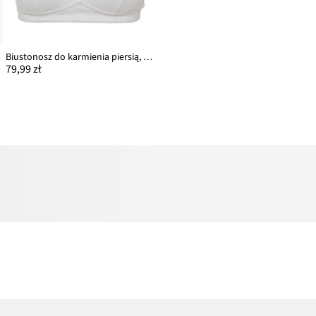
Biustonosz do karmienia piersią, bez fiszbinów, z bawełny organicznej (2 szt.)
79,99 zł