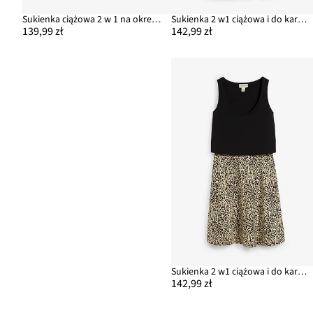
Sukienka ciążowa 2 w 1 na okres ciąży i karmienia, z bawełny organicznej
Sukienka 2 w1 ciążowa i do karmienia piersią, z kieszeniami
139,99 zł
142,99 zł
Sukienka 2 w1 ciążowa i do karmienia piersią, z dżerseju z bawełny
142,99 zł