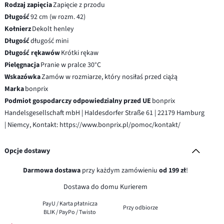
Rodzaj zapięcia
Zapięcie z przodu
Długość
92 cm (w rozm. 42)
Kołnierz
Dekolt henley
Długość
długość mini
Długość rękawów
Krótki rękaw
Pielęgnacja
Pranie w pralce 30°C
Wskazówka
Zamów w rozmiarze, który nosiłaś przed ciążą
Marka
bonprix
Podmiot gospodarczy odpowiedzialny przed UE
bonprix
Handelsgesellschaft mbH | Haldesdorfer Straße 61 | 22179 Hamburg
| Niemcy, Kontakt: https://www.bonprix.pl/pomoc/kontakt/
Opcje dostawy
Darmowa dostawa
przy każdym zamówieniu
od 199 zł
!
Dostawa do domu Kurierem
PayU / Karta płatnicza
Przy odbiorze
BLIK / PayPo / Twisto