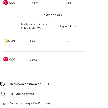
9,99 zł
13,50 zł
Punkty odbioru
PayU / Karta płatnicza
Przy odbiorze
BLIK / PayPo / Twisto
9,99 zł
-
9,99 zł
-
Darmowa dostawa od 199 zł
100 dni na zwrot
Zapłać później z PayPo | Twisto