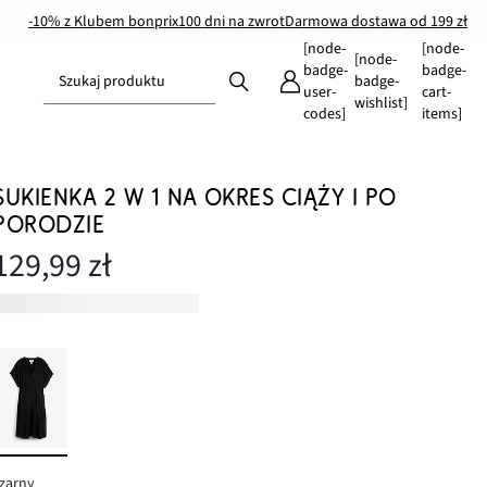
-10% z Klubem bonprix
100 dni na zwrot
Darmowa dostawa od 199 zł
[node-
[node-
[node-
badge-
badge-
Szukaj produktu
badge-
user-
cart-
wishlist]
codes]
items]
SUKIENKA 2 W 1 NA OKRES CIĄŻY I PO
PORODZIE
129,99 zł
zarny