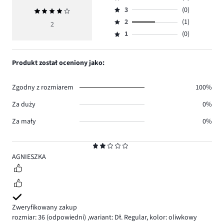
Ocena
ilość
3
(0)
Średnia
4,
Ocena
głosów
ocena
ilość
2
(1)
3,
2
Ocena
1.
4
głosów
ilość
1
(0)
2,
Ocena
0.
głosów
ilość
1,
0.
głosów
ilość
Produkt został oceniony jako:
1.
głosów
0.
Zgodny z rozmiarem
100%
Za duży
0%
Za mały
0%
Ocena
2
AGNIESZKA
Zweryfikowany zakup
rozmiar: 36
(odpowiedni)
,
wariant: Dł. Regular,
kolor: oliwkowy