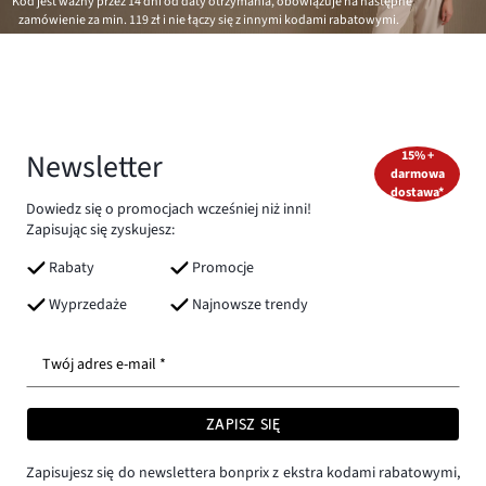
*Kod jest ważny przez 14 dni od daty otrzymania, obowiązuje na następne
zamówienie za min.
119 zł
i nie łączy się z innymi kodami rabatowymi.
Newsletter
15% +
darmowa
dostawa*
Dowiedz się o promocjach wcześniej niż inni!
Zapisując się zyskujesz:
Rabaty
Promocje
Wyprzedaże
Najnowsze trendy
Twój adres e-mail *
ZAPISZ SIĘ
Zapisujesz się do newslettera bonprix z ekstra kodami rabatowymi,