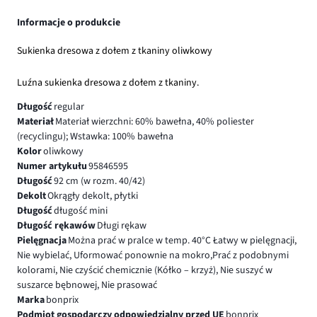
Informacje o produkcie
Sukienka dresowa z dołem z tkaniny oliwkowy
Luźna sukienka dresowa z dołem z tkaniny.
Długość
regular
Materiał
Materiał wierzchni: 60% bawełna, 40% poliester
(recyclingu); Wstawka: 100% bawełna
Kolor
oliwkowy
Numer artykułu
95846595
Długość
92 cm (w rozm. 40/42)
Dekolt
Okrągły dekolt, płytki
Długość
długość mini
Długość rękawów
Długi rękaw
Pielęgnacja
Można prać w pralce w temp. 40°C Łatwy w pielęgnacji,
Nie wybielać, Uformować ponownie na mokro,Prać z podobnymi
kolorami, Nie czyścić chemicznie (Kółko – krzyż), Nie suszyć w
suszarce bębnowej, Nie prasować
Marka
bonprix
Podmiot gospodarczy odpowiedzialny przed UE
bonprix