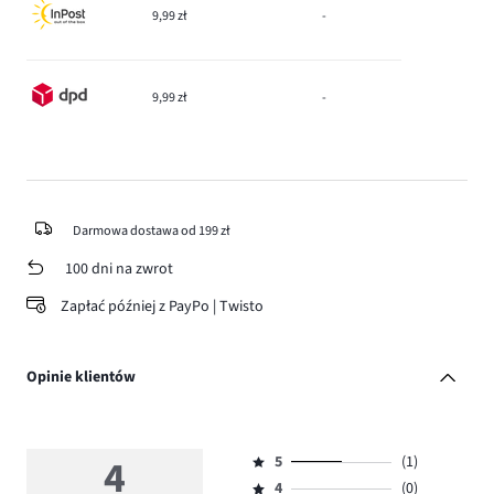
9,99 zł
-
9,99 zł
-
Darmowa dostawa od 199 zł
100 dni na zwrot
Zapłać później z PayPo | Twisto
Opinie klientów
4
5
(1)
Ocena
4
(0)
5,