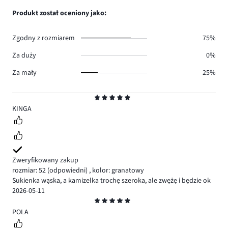
0.
głosów
ilość
Produkt został oceniony jako:
1.
głosów
0.
Zgodny z rozmiarem
75%
Za duży
0%
Za mały
25%
Ocena
5
KINGA
Zweryfikowany zakup
rozmiar: 52
(odpowiedni)
,
kolor: granatowy
Sukienka wąska, a kamizelka trochę szeroka, ale zwężę i będzie ok
2026-05-11
Ocena
5
POLA