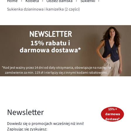
Home
Kobieta
Odzież damska
Sukienki
Sukienka dzianinowa i kamizelka (2 części)
NEWSLETTER
15% rabatu i
darmowa dostawa*
*Kod jest ważny przez 14 dni od daty otrzymania, obowiązuje na następne
zamówienie za min.
119 zł
i nie łączy się z innymi kodami rabatowymi.
Newsletter
15% +
darmowa
dostawa*
Dowiedz się o promocjach wcześniej niż inni!
Zapisując się zyskujesz: