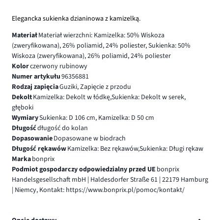
Elegancka sukienka dzianinowa z kamizelką.
Materiał
Materiał wierzchni: Kamizelka: 50% Wiskoza
(zweryfikowana), 26% poliamid, 24% poliester, Sukienka: 50%
Wiskoza (zweryfikowana), 26% poliamid, 24% poliester
Kolor
czerwony rubinowy
Numer artykułu
96356881
Rodzaj zapięcia
Guziki, Zapięcie z przodu
Dekolt
Kamizelka: Dekolt w łódkę,Sukienka: Dekolt w serek,
głęboki
Wymiary
Sukienka: D 106 cm, Kamizelka: D 50 cm
Długość
długość do kolan
Dopasowanie
Dopasowane w biodrach
Długość rękawów
Kamizelka: Bez rękawów,Sukienka: Długi rękaw
Marka
bonprix
Podmiot gospodarczy odpowiedzialny przed UE
bonprix
Handelsgesellschaft mbH | Haldesdorfer Straße 61 | 22179 Hamburg
| Niemcy, Kontakt: https://www.bonprix.pl/pomoc/kontakt/