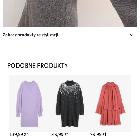
Zobacz produkty ze stylizacji
Półtransparentne rajstopy z wygodną talią i lekkim uciskiem,
30 DEN
PODOBNE PRODUKTY
52,99 zł
DODAJ DO KOSZYKA
Kozaki
129,99 zł
DODAJ DO KOSZYKA
Nieprzezroczyste rajstopy z efektem push up i belly control, z
wygodną talią, uciskowe, 50 DEN
139,99 zł
149,99 zł
99,99 zł
52,99 zł