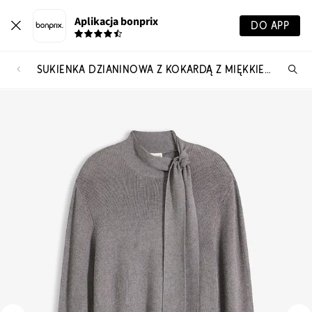
Aplikacja bonprix
DO APP
SUKIENKA DZIANINOWA Z KOKARDĄ Z MIĘKKIEJ MIESZANKI WISKOZY
Szu
pr