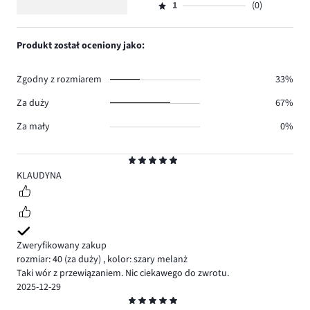
5
głosów
ilość
1
(0)
2,
Ocena
0.
głosów
ilość
1,
0.
głosów
ilość
Produkt został oceniony jako:
0.
głosów
0.
Zgodny z rozmiarem
33%
Za duży
67%
Za mały
0%
Ocena
5
KLAUDYNA
Zweryfikowany zakup
rozmiar: 40
(za duży)
,
kolor: szary melanż
Taki wór z przewiązaniem. Nic ciekawego do zwrotu.
2025-12-29
Ocena