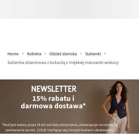
Home
Kobieta
Odzież damska
Sukienki
Sukienka dzianinowa z kokardą z miękkiej mieszanki wiskozy
NEWSLETTER
15% rabatu i
darmowa dostawa*
*Kod jest ważny przez 14 dni od daty otrzymania, obowiązuje na następne
zamówienie za min.
119 zł
i nie łączy się z innymi kodami rabatowymi.