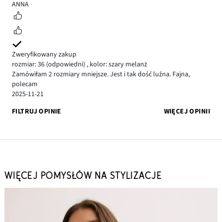
5
ANNA
Zweryfikowany zakup
rozmiar: 36
(odpowiedni)
,
kolor: szary melanż
Zamówiłam 2 rozmiary mniejsze. Jest i tak dość luźna. Fajna,
polecam
2025-11-21
FILTRUJ OPINIE
WIĘCEJ OPINII
WIĘCEJ POMYSŁÓW NA STYLIZACJE