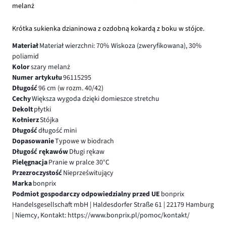
melanż
Krótka sukienka dzianinowa z ozdobną kokardą z boku w stójce.
Materiał
Materiał wierzchni: 70% Wiskoza (zweryfikowana), 30%
poliamid
Kolor
szary melanż
Numer artykułu
96115295
Długość
96 cm (w rozm. 40/42)
Cechy
Większa wygoda dzięki domieszce stretchu
Dekolt
płytki
Kołnierz
Stójka
Długość
długość mini
Dopasowanie
Typowe w biodrach
Długość rękawów
Długi rękaw
Pielęgnacja
Pranie w pralce 30°C
Przezroczystość
Nieprześwitujący
Marka
bonprix
Podmiot gospodarczy odpowiedzialny przed UE
bonprix
Handelsgesellschaft mbH | Haldesdorfer Straße 61 | 22179 Hamburg
| Niemcy, Kontakt: https://www.bonprix.pl/pomoc/kontakt/