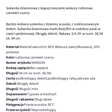
Sukienka dzianinowa z lejącej mieszanki wiskozy rubinowa
czerwień-czarny
Bardzo kobieca sukienka z dzianiny w paski, z rozkloszowanym
dołem. Sukienka dzianinowa marki Bodyflirt w ozdobne paski w
części spódnicowej. Okrągły dekolt. Rękawy 3/4. Dł. w rozm. 36/38
ok. 94 cm.
Materiał
Materiał wierzchni: 80% Wiskoza (zweryfikowana), 20%
poliester
Kolor
rubinowa czerwień-czarny
Numer artykułu
90456295
Rodzaj zapięcia
Bez zapięcia
Długość
94 cm (w rozm. 36/38)
Cechy
podkreślający dekolt,podkreślający talię,zakrywa uda
Dekolt
Okrągły dekolt
Długość
długość mini
Dopasowanie
Typowe w biodrach
Długość rękawów
Długi rękaw
Pielęgnacja
Pranie w pralce 30°C
Przezroczystość
Nieprześwitujący