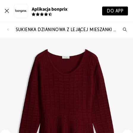
Aplikacja bonprix
DO APP
SUKIENKA DZIANINOWA Z LEJĄCEJ MIESZANKI WISKOZY
Szu
pr