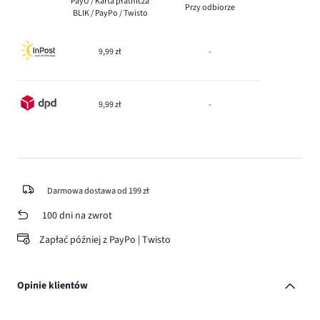
PayU / Karta płatnicza
Przy odbiorze
BLIK / PayPo / Twisto
9,99 zł
-
9,99 zł
-
Darmowa dostawa od 199 zł
100 dni na zwrot
Zapłać później z PayPo | Twisto
Opinie klientów