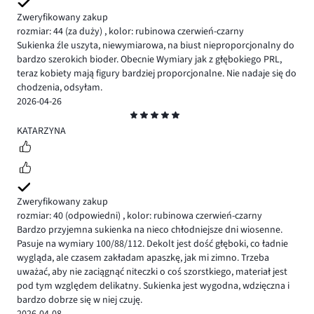
Zweryfikowany zakup
rozmiar: 44
(za duży)
,
kolor: rubinowa czerwień-czarny
Sukienka źle uszyta, niewymiarowa, na biust nieproporcjonalny do
bardzo szerokich bioder. Obecnie Wymiary jak z głębokiego PRL,
teraz kobiety mają figury bardziej proporcjonalne. Nie nadaje się do
chodzenia, odsyłam.
2026-04-26
Ocena
5
KATARZYNA
Zweryfikowany zakup
rozmiar: 40
(odpowiedni)
,
kolor: rubinowa czerwień-czarny
Bardzo przyjemna sukienka na nieco chłodniejsze dni wiosenne.
Pasuje na wymiary 100/88/112. Dekolt jest dość głęboki, co ładnie
wygląda, ale czasem zakładam apaszkę, jak mi zimno. Trzeba
uważać, aby nie zaciągnąć niteczki o coś szorstkiego, materiał jest
pod tym względem delikatny. Sukienka jest wygodna, wdzięczna i
bardzo dobrze się w niej czuję.