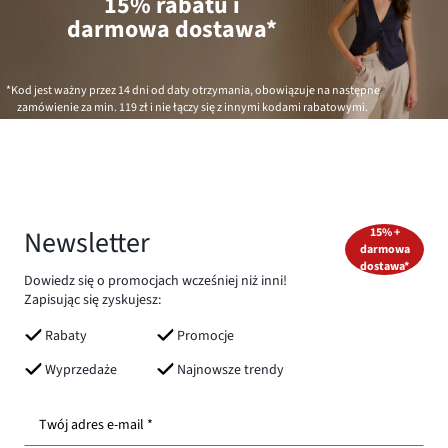
15% rabatu i
darmowa dostawa*
*Kod jest ważny przez 14 dni od daty otrzymania, obowiązuje na następne
zamówienie za min.
119 zł
i nie łączy się z innymi kodami rabatowymi.
Newsletter
15% +
darmowa
dostawa*
Dowiedz się o promocjach wcześniej niż inni!
Zapisując się zyskujesz:
Rabaty
Promocje
Wyprzedaże
Najnowsze trendy
Twój adres e-mail *