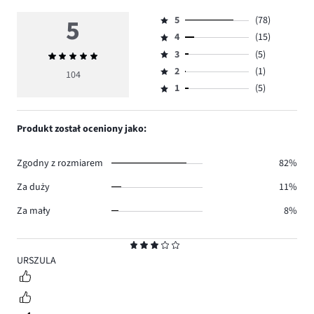
5
5
(78)
Ocena
4
(15)
5,
Ocena
ilość
3
(5)
Średnia
4,
Ocena
głosów
ocena
ilość
2
(1)
3,
104
Ocena
78.
5
głosów
ilość
1
(5)
2,
Ocena
15.
głosów
ilość
1,
5.
głosów
ilość
Produkt został oceniony jako:
1.
głosów
5.
Zgodny z rozmiarem
82%
Za duży
11%
Za mały
8%
Ocena
3
URSZULA