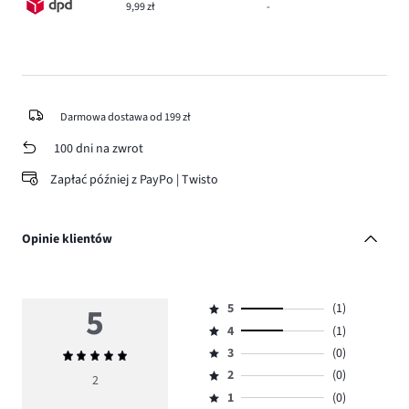
9,99 zł
-
Darmowa dostawa od 199 zł
100 dni na zwrot
Zapłać później z PayPo | Twisto
Opinie klientów
5
5
(1)
Ocena
4
(1)
5,
Ocena
ilość
3
(0)
Średnia
4,
Ocena
głosów
ocena
ilość
2
(0)
3,
2
Ocena
1.
5
głosów
ilość
1
(0)
2,
Ocena