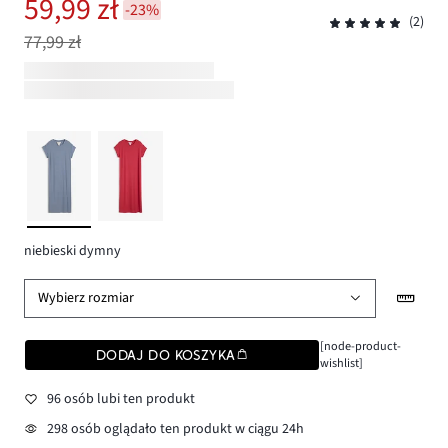
59,99 zł
-23%
(2)
77,99 zł
niebieski dymny
Wybierz rozmiar
[node-product-
DODAJ DO KOSZYKA
wishlist]
96 osób lubi ten produkt
298 osób oglądało ten produkt w ciągu 24h