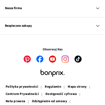
Kobieta
Tabele rozmiarów
Twisto
Mężczyzna
Klub bonprix
Nasza firma
Discover
Dziecko
Katalog
Dom
Influencers
Diners Club International
Link
O nas
Inspiracje
Kontakt
otwiera
Link
Nasza odpowiedzialność
Przy odbiorze
Mapa tagów
Bezpieczne zakupy
się
Link
otwiera
Dla prasy
Kurier DPD
w
Link
otwiera
się
Praca
InPost Paczkomat® 24/7
nowym
otwiera
się
w
Transakcje i płatności są bezpieczne w połączeniu SSL.
oknie
się
w
nowym
w
nowym
oknie
Obserwuj Nas
nowym
oknie
oknie
Link
Link
Link
Link
Link
otwiera
otwiera
otwiera
otwiera
otwiera
się
się
się
się
się
w
w
w
w
w
nowym
nowym
nowym
nowym
nowym
oknie
oknie
oknie
oknie
oknie
Polityka prywatności
Regulamin
Mapa strony
Centrum Prywatności
Dostępność cyfrowa
Nota prawna
Odstąpienie od umowy