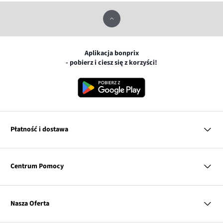
Aplikacja bonprix
- pobierz i ciesz się z korzyści!
Płatność i dostawa
MasterCard
Centrum Pomocy
Płatność online (PayU)
VISA
BLIK
Pytania i odpowiedzi
Google pay
Dostawa i płatność
Nasza Oferta
Zwroty i reklamacje
Apple pay
Pierwszy darmowy zwrot
PayPo