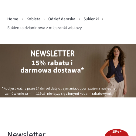
Home
Kobieta
Odzież damska
Sukienki
Sukienka dzianinowa z mieszanki wiskozy
NEWSLETTER
15% rabatu i
darmowa dostawa*
*Kod jest ważny przez 14 dni od daty otrzymania, obowiązuje na następne
zamówienie za min.
119 zł
i nie łączy się z innymi kodami rabatowymi.
Newsletter
15% +