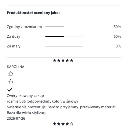
1.
głosów
ilość
1,
0.
głosów
ilość
Produkt został oceniony jako:
0.
głosów
0.
Zgodny z rozmiarem
50%
Za duży
50%
Za mały
0%
Ocena
5
KAROLINA
Zweryfikowany zakup
rozmiar: 36
(odpowiedni)
,
kolor: wiśniowy
Świetnie się prezentuje. Bardzo przyjemny, przewiewny materiał.
Baza dla wielu stylizacji.
2026-07-26
Ocena