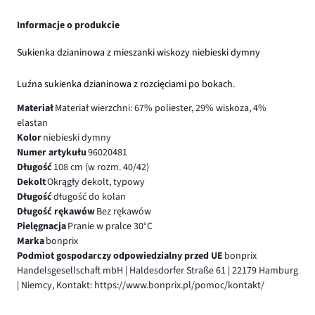
Informacje o produkcie
Sukienka dzianinowa z mieszanki wiskozy niebieski dymny
Luźna sukienka dzianinowa z rozcięciami po bokach.
Materiał
Materiał wierzchni: 67% poliester, 29% wiskoza, 4%
elastan
Kolor
niebieski dymny
Numer artykułu
96020481
Długość
108 cm (w rozm. 40/42)
Dekolt
Okrągły dekolt, typowy
Długość
długość do kolan
Długość rękawów
Bez rękawów
Pielęgnacja
Pranie w pralce 30°C
Marka
bonprix
Podmiot gospodarczy odpowiedzialny przed UE
bonprix
Handelsgesellschaft mbH | Haldesdorfer Straße 61 | 22179 Hamburg
| Niemcy, Kontakt: https://www.bonprix.pl/pomoc/kontakt/