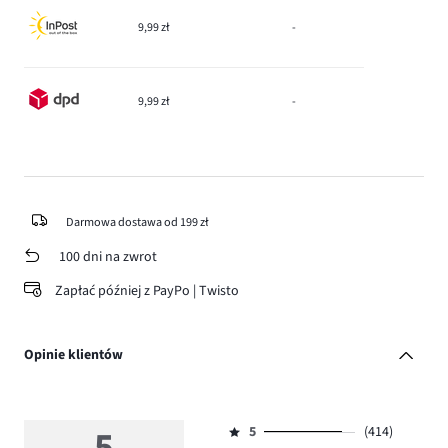
9,99 zł
-
9,99 zł
-
Darmowa dostawa od 199 zł
100 dni na zwrot
Zapłać później z PayPo | Twisto
Opinie klientów
5
5
(414)
Ocena