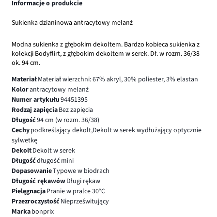
Informacje o produkcie
Sukienka dzianinowa antracytowy melanż
Modna sukienka z głębokim dekoltem. Bardzo kobieca sukienka z
kolekcji Bodyflirt, z głębokim dekoltem w serek. Dł. w rozm. 36/38
ok. 94 cm.
Materiał
Materiał wierzchni: 67% akryl, 30% poliester, 3% elastan
Kolor
antracytowy melanż
Numer artykułu
94451395
Rodzaj zapięcia
Bez zapięcia
Długość
94 cm (w rozm. 36/38)
Cechy
podkreślający dekolt,Dekolt w serek wydłużający optycznie
sylwetkę
Dekolt
Dekolt w serek
Długość
długość mini
Dopasowanie
Typowe w biodrach
Długość rękawów
Długi rękaw
Pielęgnacja
Pranie w pralce 30°C
Przezroczystość
Nieprześwitujący
Marka
bonprix