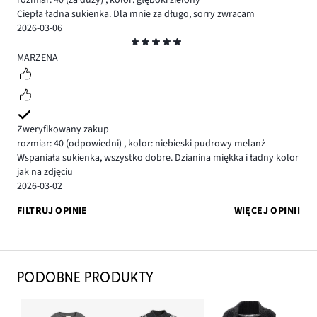
rozmiar: 40
(za duży)
,
kolor: głęboki zielony
Ciepła ładna sukienka. Dla mnie za długo, sorry zwracam
2026-03-06
Ocena
5
MARZENA
Zweryfikowany zakup
rozmiar: 40
(odpowiedni)
,
kolor: niebieski pudrowy melanż
Wspaniała sukienka, wszystko dobre. Dzianina miękka i ładny kolor
jak na zdjęciu
2026-03-02
FILTRUJ OPINIE
WIĘCEJ OPINII
PODOBNE PRODUKTY