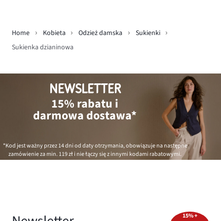
Home
Kobieta
Odzież damska
Sukienki
Sukienka dzianinowa
NEWSLETTER
15% rabatu i
darmowa dostawa*
*Kod jest ważny przez 14 dni od daty otrzymania, obowiązuje na następne
zamówienie za min.
119 zł
i nie łączy się z innymi kodami rabatowymi.
Newsletter
15% +