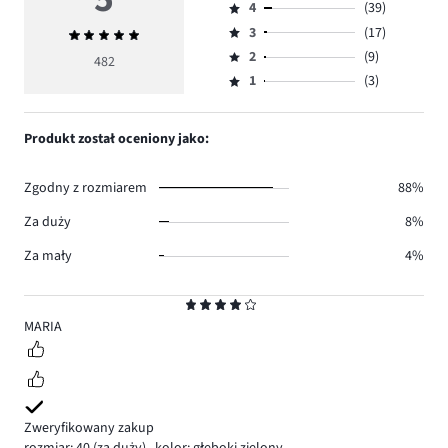
4
(39)
5,
Ocena
ilość
3
(17)
Średnia
4,
Ocena
głosów
ocena
ilość
2
(9)
3,
482
Ocena
414.
5
głosów
ilość
1
(3)
2,
Ocena
39.
głosów
ilość
1,
17.
głosów
ilość
Produkt został oceniony jako:
9.
głosów
3.
Zgodny z rozmiarem
88%
Za duży
8%
Za mały
4%
Ocena
4
MARIA
Zweryfikowany zakup